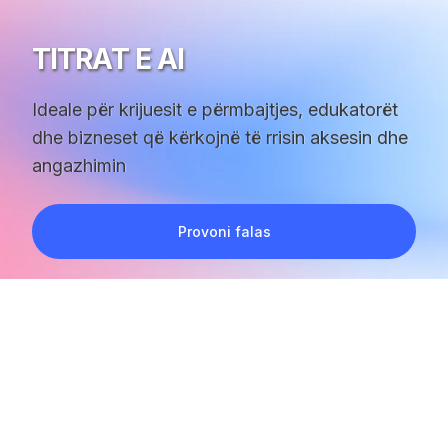
TITRAT E AI
Ideale për krijuesit e përmbajtjes, edukatorët
dhe bizneset që kërkojnë të rrisin aksesin dhe
angazhimin
Provoni falas