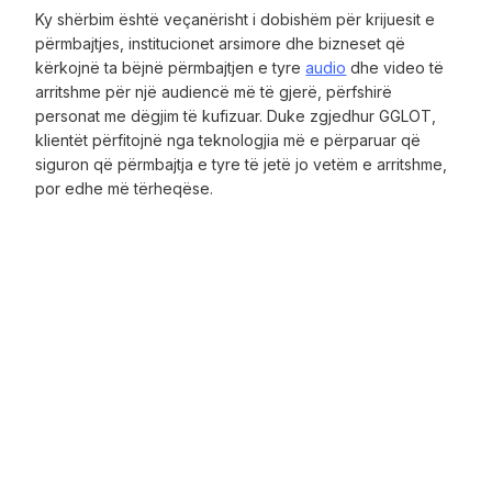
Ky shërbim është veçanërisht i dobishëm për krijuesit e
përmbajtjes, institucionet arsimore dhe bizneset që
kërkojnë ta bëjnë përmbajtjen e tyre
audio
dhe video të
arritshme për një audiencë më të gjerë, përfshirë
personat me dëgjim të kufizuar. Duke zgjedhur GGLOT,
klientët përfitojnë nga teknologjia më e përparuar që
siguron që përmbajtja e tyre të jetë jo vetëm e arritshme,
por edhe më tërheqëse.