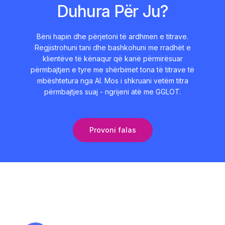
Duhura Për Ju?
Bëni hapin dhe përjetoni të ardhmen e titrave.
Regjistrohuni tani dhe bashkohuni me rradhët e
klientëve të kënaqur që kanë përmirësuar
përmbajtjen e tyre me shërbimet tona të titrave të
mbështetura nga AI. Mos i shkruani vetëm titra
përmbajtjes suaj - ngrijeni atë me GGLOT.
Provoni falas