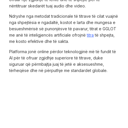
nëntitruar skedarët tuaj audio dhe video.
Ndryshe nga metodat tradicionale të titrave të cilat vuajnë
nga shpejtësia e ngadaltë, kostot e larta dhe mungesa e
besueshmërisë së punonjësve të pavarur, titrat e GGLOT
me anë të inteligjencës artificiale ofrojnë
titra
të shpejta,
me kosto efektive dhe të sakta.
Platforma jonë online përdor teknologjinë më të fundit të
AI për të ofruar zgjidhje superiore të titrave, duke
siguruar që përmbajtja juaj të jetë e aksesueshme,
tërheqëse dhe në përputhje me standardet globale.