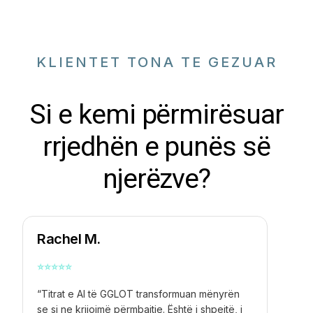
KLIENTET TONA TE GEZUAR
Si e kemi përmirësuar
rrjedhën e punës së
njerëzve?
Rachel M.
⭐
⭐
⭐
⭐
⭐
“Titrat e AI të GGLOT transformuan mënyrën
se si ne krijojmë përmbajtje. Është i shpejtë, i