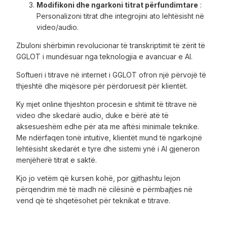
Modifikoni dhe ngarkoni titrat përfundimtare
:
Personalizoni titrat dhe integrojini ato lehtësisht në
video/audio.
Zbuloni shërbimin revolucionar të transkriptimit të zërit të
GGLOT i mundësuar nga teknologjia e avancuar e AI.
Softueri i titrave në internet i GGLOT ofron një përvojë të
thjeshtë dhe miqësore për përdoruesit për klientët.
Ky mjet online thjeshton procesin e shtimit të titrave në
video dhe skedarë audio, duke e bërë atë të
aksesueshëm edhe për ata me aftësi minimale teknike.
Me ndërfaqen tonë intuitive, klientët mund të ngarkojnë
lehtësisht skedarët e tyre dhe sistemi ynë i AI gjeneron
menjëherë titrat e saktë.
Kjo jo vetëm që kursen kohë, por gjithashtu lejon
përqendrim më të madh në cilësinë e përmbajtjes në
vend që të shqetësohet për teknikat e titrave.