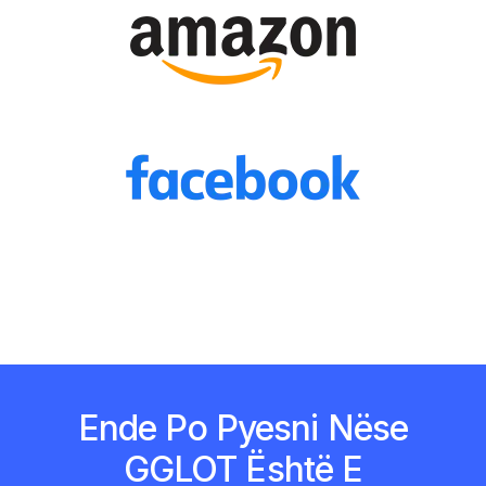
Ende Po Pyesni Nëse
GGLOT Është E