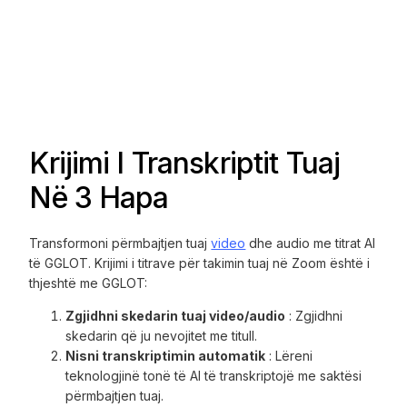
Krijimi I Transkriptit Tuaj
Në 3 Hapa
Transformoni përmbajtjen tuaj
video
dhe audio me titrat AI
të GGLOT. Krijimi i titrave për takimin tuaj në Zoom është i
thjeshtë me GGLOT:
Zgjidhni skedarin tuaj video/audio
: Zgjidhni
skedarin që ju nevojitet me titull.
Nisni transkriptimin automatik
: Lëreni
teknologjinë tonë të AI të transkriptojë me saktësi
përmbajtjen tuaj.