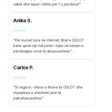
saktë dhe tepër i lehtë për t'u përdorur!”
Anika S.
⭐
⭐
⭐
⭐
⭐
"Për kurset tona në internet, titrat e GGLOT
kanë qenë një ndryshim i lojës në bërjen e
përmbajtjes sonë të aksesueshme." -
Carlos P.
⭐
⭐
⭐
⭐
⭐
"Si regjisor, cilësia e titrave të GGLOT dhe
shpejtësia e shërbimit janë të
pakrahasueshme."