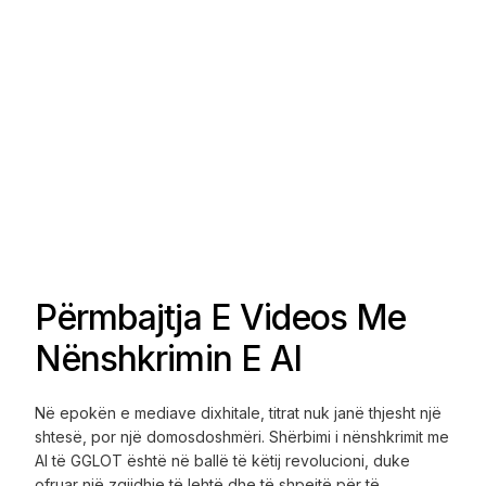
Përmbajtja E Videos Me
Nënshkrimin E AI
Në epokën e mediave dixhitale, titrat nuk janë thjesht një
shtesë, por një domosdoshmëri. Shërbimi i nënshkrimit me
AI të GGLOT është në ballë të këtij revolucioni, duke
ofruar një zgjidhje të lehtë dhe të shpejtë për të