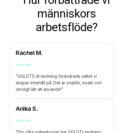
människors
arbetsflöde?
Rachel M.
⭐
⭐
⭐
⭐
⭐
"GGLOTS AI-textning förändrade sättet vi
skapar innehåll på. Det är snabbt, exakt och
otroligt lätt att använda!”
Anika S.
⭐
⭐
⭐
⭐
⭐
"För våra onlinekurser har GGLOTs textning