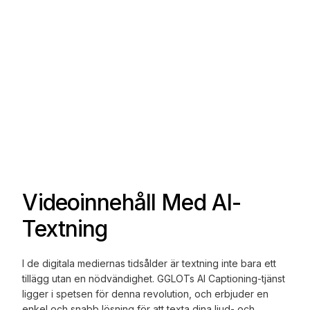
Videoinnehåll Med AI-
Textning
I de digitala mediernas tidsålder är textning inte bara ett
tillägg utan en nödvändighet. GGLOTs AI Captioning-tjänst
ligger i spetsen för denna revolution, och erbjuder en
enkel och snabb lösning för att texta dina ljud- och