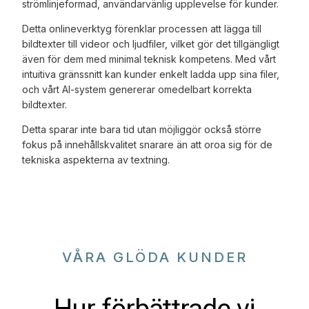
strömlinjeformad, användarvänlig upplevelse för kunder.
Detta onlineverktyg förenklar processen att lägga till
bildtexter till videor och ljudfiler, vilket gör det tillgängligt
även för dem med minimal teknisk kompetens. Med vårt
intuitiva gränssnitt kan kunder enkelt ladda upp sina filer,
och vårt AI-system genererar omedelbart korrekta
bildtexter.
Detta sparar inte bara tid utan möjliggör också större
fokus på innehållskvalitet snarare än att oroa sig för de
tekniska aspekterna av textning.
VÅRA GLÖDA KUNDER
Hur förbättrade vi