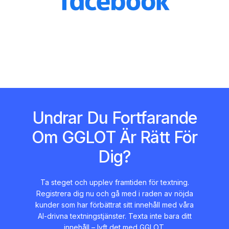
Undrar Du Fortfarande
Om GGLOT Är Rätt För
Dig?
Ta steget och upplev framtiden för textning.
Registrera dig nu och gå med i raden av nöjda
kunder som har förbättrat sitt innehåll med våra
AI-drivna textningstjänster. Texta inte bara ditt
innehåll – lyft det med GGLOT.