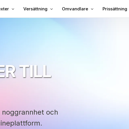
xter
Versättning
Omvandlare
Prissättning
l undertexter i video
Översätt video
Video till text
l undertexter till MP4
Videoöversättare
MP3 till Text
ka undertexter
TXT till SRT
ning
SRT-redaktör
R TILL
xt Översättare
SRT till TXT
ator
VTT till SRT
VTT till SMS
, noggrannhet och
ineplattform.