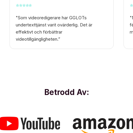
⭐
⭐
⭐
⭐
⭐
⭐
"Som videoredigerare har GGLOTs
"
undertexttjänst varit ovärderlig. Det är
f
effektivt och förbättrar
m
videotillgängligheten.”
Betrodd Av: