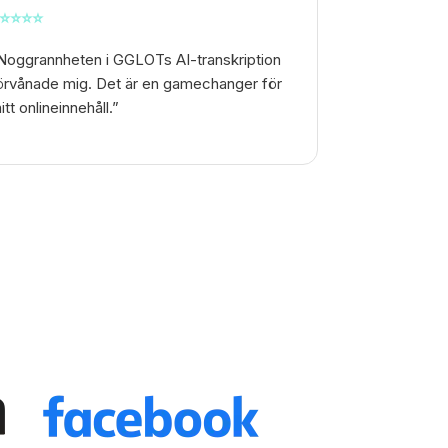
⭐
⭐
⭐
⭐
Noggrannheten i GGLOTs AI-transkription
örvånade mig. Det är en gamechanger för
itt onlineinnehåll.”