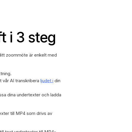
t i 3 steg
r ditt zoommöte är enkelt med
tning.
t vår AI transkribera
ljudet i
din
ssa dina undertexter och ladda
xter till MP4 som drivs av
ll text undertexter till MP4-