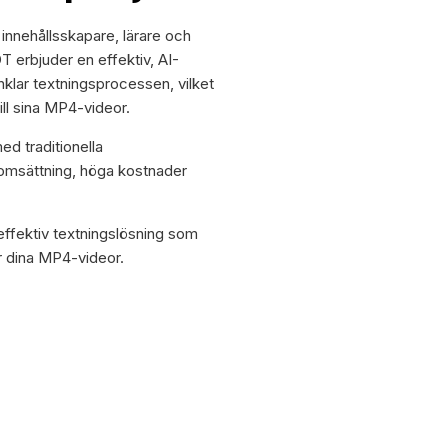
r innehållsskapare, lärare och
OT erbjuder en effektiv, AI-
enklar textningsprocessen, vilket
ill sina MP4-videor.
ed traditionella
 omsättning, höga kostnader
ffektiv textningslösning som
ör dina MP4-videor.