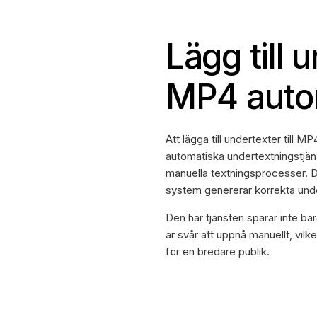
Lägg till u
MP4 auto
Att lägga till undertexter till 
automatiska undertextningstjäns
manuella textningsprocesser. Du
system genererar korrekta unde
Den här tjänsten sparar inte ba
är svår att uppnå manuellt, vilk
för en bredare publik.