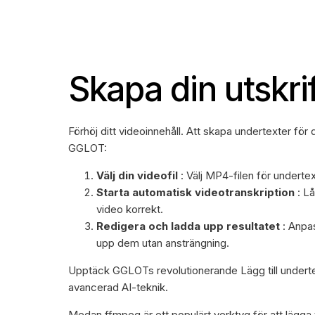
Skapa din utskrif
Förhöj ditt videoinnehåll. Att skapa undertexter fö
GGLOT:
Välj din videofil
: Välj MP4-filen för undertex
Starta automatisk videotranskription
: Lå
video korrekt.
Redigera och ladda upp resultatet
: Anpa
upp dem utan ansträngning.
Upptäck GGLOTs revolutionerande Lägg till underte
avancerad AI-teknik.
Medan ffmpeg är ett populärt verktyg för att lägga ti