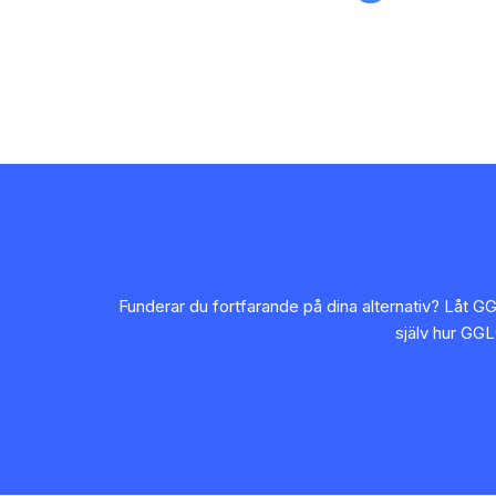
Funderar du fortfarande på dina alternativ? Låt GG
själv hur GG