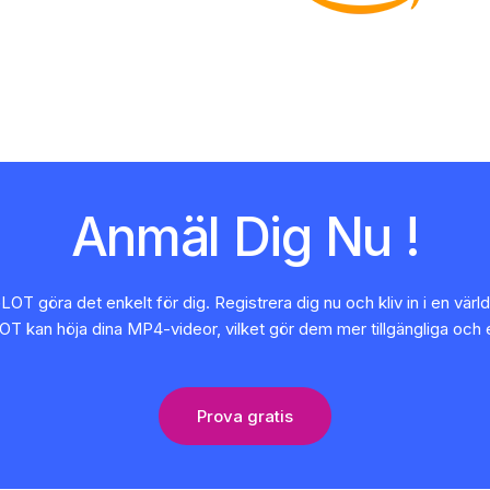
Anmäl Dig Nu !
LOT göra det enkelt för dig. Registrera dig nu och kliv in i en vär
LOT kan höja dina MP4-videor, vilket gör dem mer tillgängliga och
Prova gratis