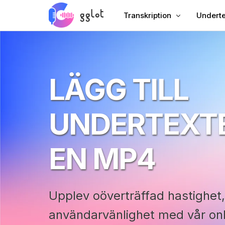
Transkription
Underte
Transkribera ljud
Lägg til
Transkribera video
Lägg til
LÄGG TILL
Transkribera YouTube
Kinesis
Möte Transkription
AI-dubb
UNDERTEXTE
Ljud till text
Underte
Corporate Voiceover
VTT Cre
EN MP4
Ljudbok Voiceover
Upplev oöverträffad hastighet
användarvänlighet med vår onl