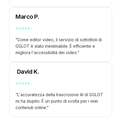
Marco P.
⭐
⭐
⭐
⭐
⭐
“Come editor video, il servizio di sottotitoli di
GGLOT è stato inestimabile. È efficiente e
migliora l'accessibilità dei video."
David K.
⭐
⭐
⭐
⭐
⭐
“L'accuratezza della trascrizione AI di GGLOT
mi ha stupito. È un punto di svolta per i miei
contenuti online."