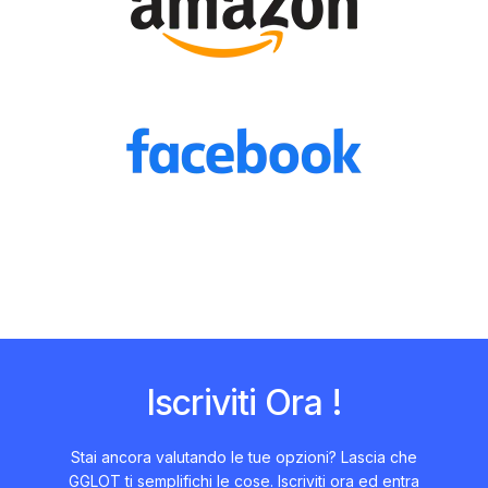
Iscriviti Ora !
Stai ancora valutando le tue opzioni? Lascia che
GGLOT ti semplifichi le cose. Iscriviti ora ed entra