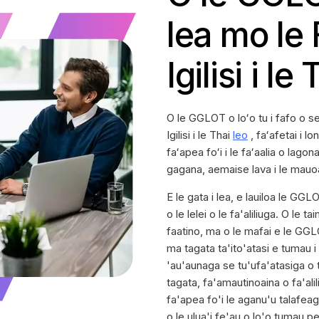
lea mo le F
Igilisi i l
O le GGLOT o loʻo tu i fafo o se
Igilisi i le Thai
leo
, faʻafetai i l
faʻapea foʻi i le faʻaalia o lago
gagana, aemaise lava i le mauoa
E le gata i lea, e lauiloa le GG
o le lelei o le fa'aliliuga. O le 
faatino, ma o le mafai e le GGLO
ma tagata ta'ito'atasi e tumau i
'au'aunaga se tu'ufa'atasiga o 
tagata, fa'amautinoaina o fa'alil
fa'apea fo'i le aganu'u talafeag
o le ulua'i fe'au o lo'o tumau p