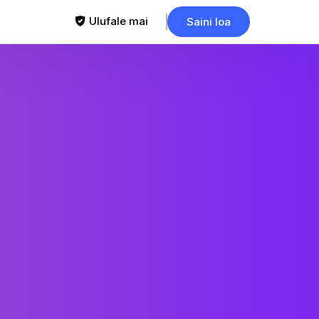
Ulufale mai
Saini loa