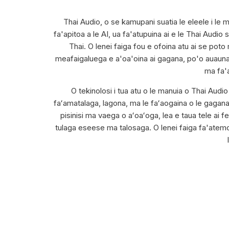
Thai Audio, o se kamupani suatia le eleele i le m
fa'apitoa a le AI, ua fa'atupuina ai e le Thai Audio 
Thai. O lenei faiga fou e ofoina atu ai se po
meafaigaluega e a'oa'oina ai gagana, po'o auaunaga 
ma fa'a
O tekinolosi i tua atu o le manuia o Thai Audi
faʻamatalaga, lagona, ma le faʻaogaina o le gagana 
pisinisi ma vaega o aʻoaʻoga, lea e taua tele ai fe
tulaga eseese ma talosaga. O lenei faiga fa'atemokal