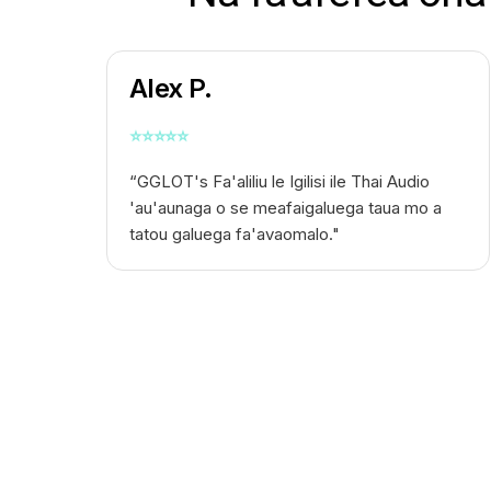
Alex P.
⭐
⭐
⭐
⭐
⭐
“GGLOT's
Fa'aliliu le Igilisi ile Thai Audio
'au'aunaga o se meafaigaluega taua mo a
tatou galuega fa'avaomalo."