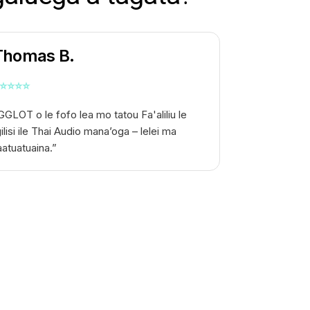
Thomas B.
⭐
⭐
⭐
⭐
GGLOT o le fofo lea mo tatou
Fa'aliliu le
gilisi ile Thai Audio
mana’oga – lelei ma
aatuatuaina.”