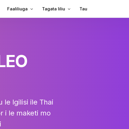
Faaliliuga
Tagata liliu
Tau
 Ulutala i Vitio
Faaliliu Vitio
Vitio i Tusitusiga
 i lalo ulutala ile MP4
Faaliliu Vitio
MP3 i Tusitusiga
ina
TXT ile SRT
 LEO
g
Fa'atonu SRT
liliuina
SRT ile TXT
oa
VTT ile SRT
VTT i Tusitusiga
u le Igilisi ile Thai
r i le maketi mo
i