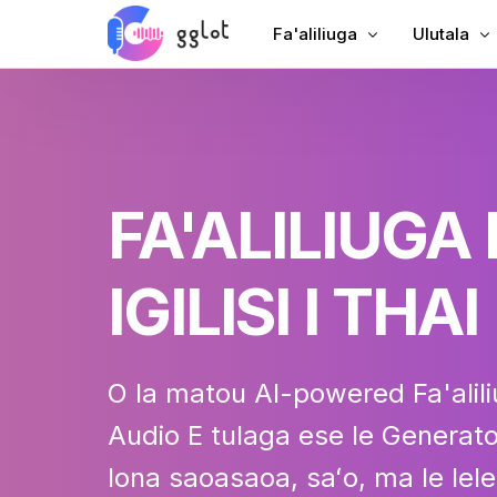
Fa'aliliuga
Ulutala
Fa'aliliu leo
Fa'aopoopo
Tusia Vitio
Fa'aopoopo
Fa'aliliu YouTube
Ulutala Sa
FA'ALILIUGA
Fa'aliliuga Fonotaga
AI Dubbin
Leo i Tusitusiga
Ulutala Faa
IGILISI I THAI
Leosi a le Kamupani
VTT Foaf
Fa'alogo leo
O la matou AI-powered
Fa'alili
Audio
E tulaga ese le Generato
lona saoasaoa, saʻo, ma le lele