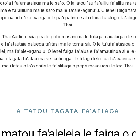
to'a i fa'amatalaga ma le sa'o. O la latou 'au fa'aliliu fa'aliliu ma
e fa'aliliuina ma le sa'o ma le fa'ale-aganu'u. O lenei faiga fa'apit
a ai fo'i se vaega o le pa'i patino e ala i lona fa'alogo fa'alogo,
Thai.
e Thai Audio e viia pea le poto masani ma le tulaga maualuga o le o
 e faʻatautaia galuega taʻitasi ma le tomai sili. O le tu'ufa'atasiga
lei, ma fa'ale-aganu'u. O lenei faiga fa'alua e fa'amautinoa ai e le g
eina o tagata faʻatau ma se tautinoga i le tulaga lelei, ua faʻavaeina
mo i latou o loʻo sailia le faʻaliliuga o pepa maualuga i le leo Thai.
A TATOU TAGATA FA'AFIAGA
matou fa'aleleia le faiga o