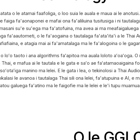
atata o le atamai faafoliga, o loo suia le auala e maua ai le anotusi.
se faiga fa'aonaponei e mafai ona fa'aliliuina tusitusiga i ni tautal
to masani su'e su'ega ma fa'atofuina, ma avea ai ma meafaigalueg
fa'aautometi, o le fa'aogaina o tautalaga fa'ata'ita'i a le Thai Aud
fiafiaina, e atagia mai ai fa'amatalaga ma le fa'alogoina o le gaga
o o loʻo taoto i ana algorithms faʻapitoa ma auala loloto aʻoaʻoga. O
Thai, e mafua ai le tautala e le gata e saʻo ae faʻatamaoaigaina foi
soʻotaʻiga manino ma lelei. E le gata i lea, o tekinolosi a Thai Audi
asi le avanoa i tautalaga Thai sili ona lelei, fa'atupuina e AI, e m
latou galuega fa'atino ma le faigofie ma le lelei e le'i tupu muamua
O le GGLOT