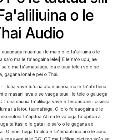
a'aliliuina o le
e Thai Audio
 auaunaga muamua i le malo o le faʻaliliuina o le
ona saʻo ma le faʻaogaina lelei||E le naʻo upu, ae
na saʻo ma faʻamatalaga, lea e taua tele i soʻo se
, gagana lonal e pei o Thai.
LOT i lona vave tu'uina atu e aunoa ma le fa'afefeina
taimi e masani lava o se vaega taua i le tele o galuega
T ona saunia fa'aliliuga vave e fesoasoani i pisinisi
 luma i a latou taumafaiga. O lo'o fa'aaogaina e le
tekonolosi fa'apitoa AI ma le va'aiga fa'apitoa a
iuga ta'itasi e le gata i le sa'o o le gagana ae
ai. O lenei faiga fa'alua e fa'amautinoa ai o le aano
ea, ma avea ai le GGLOT ma filifiliga lelei mo so'o se