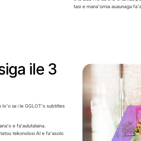
tasi e mana'omia auaunaga fa'alil
siga ile 3
lo'o iai i le GGLOT's subtitles
manaʻo e faʻaulutalaina.
a tatou tekonolosi AI e fa'asolo