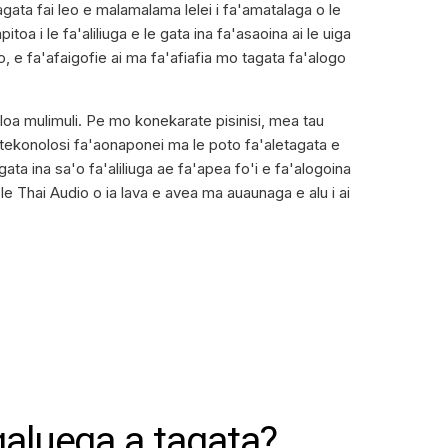
 tagata fai leo e malamalama lelei i fa'amatalaga o le
oa i le fa'aliliuga e le gata ina fa'asaoina ai le uiga
 e fa'afaigofie ai ma fa'afiafia mo tagata fa'alogo
loa mulimuli. Pe mo konekarate pisinisi, mea tau
 o tekonolosi fa'aonaponei ma le poto fa'aletagata e
ata ina sa'o fa'aliliuga ae fa'apea fo'i e fa'alogoina
 e le Thai Audio o ia lava e avea ma auaunaga e alu i ai
 galuega a tagata?