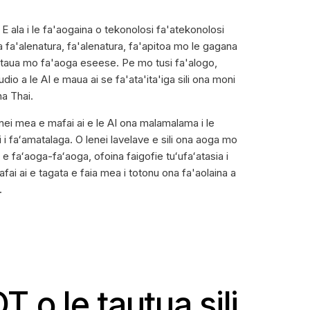
 E ala i le fa'aogaina o tekonolosi fa'atekonolosi
aga fa'alenatura, fa'alenatura, fa'apitoa mo le gagana
a taua mo fa'aoga eseese. Pe mo tusi fa'alogo,
io a le AI e maua ai se fa'ata'ita'iga sili ona moni
na Thai.
 nei mea e mafai ai e le AI ona malamalama i le
 i faʻamatalaga. O lenei lavelave e sili ona aoga mo
o e faʻaoga-faʻaoga, ofoina faigofie tuʻufaʻatasia i
afai ai e tagata e faia mea i totonu ona fa'aolaina a
.
 o le tautua sili