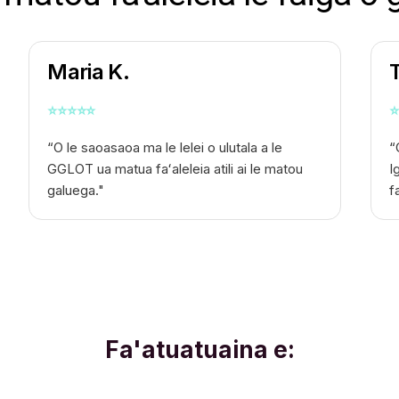
Maria K.
⭐
⭐
⭐
⭐
⭐
⭐
“O le saoasaoa ma le lelei o ulutala a le
“
GGLOT ua matua faʻaleleia atili ai le matou
I
galuega."
f
Fa'atuatuaina e: