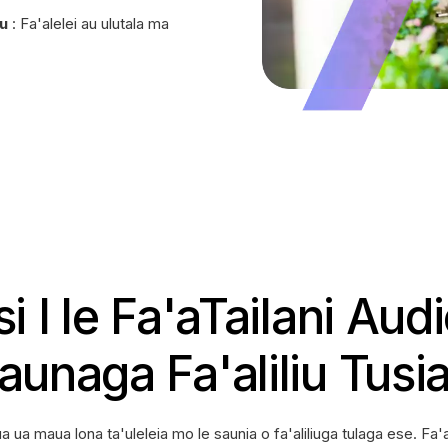
'u
: Fa'alelei au ulutala ma
lisi I le Fa'aTailani Au
aunaga Fa'aliliu Tusia 
a maua lona ta'uleleia mo le saunia o fa'aliliuga tulaga ese. Fa'apito