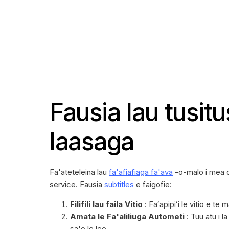
Fausia lau tusitu
laasaga
Fa'ateteleina lau
fa'afiafiaga fa'ava
-o-malo i mea o 
service. Fausia
subtitles
e faigofie:
Filifili lau faila Vitio
: Faʻapipiʻi le vitio e te 
Amata le Fa'aliliuga Autometi
: Tuu atu i l
sa'o le leo.