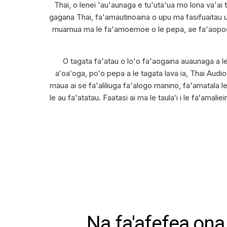
Thai, o lenei 'au'aunaga e tu'uta'ua mo lona va'ai to
gagana Thai, fa'amautinoaina o upu ma fasifuaitau uma 
muamua ma le fa'amoemoe o le pepa, ae fa'aopoopoin
O tagata fa'atau o lo'o fa'aogaina auaunaga a l
aʻoaʻoga, poʻo pepa a le tagata lava ia, Thai Audio
maua ai se fa'aliliuga fa'alogo manino, fa'amatala le
le au fa'atatau. Faatasi ai ma le taulaʻi i le faʻamali
Na fa'afefea ona 