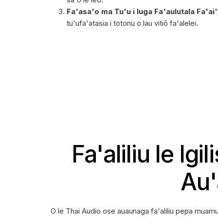
Fa'asa'o ma Tu'u i luga Fa'aulutala Fa'ai
tu'ufa'atasia i totonu o lau vitiō fa'alelei.
Fa'aliliu le Igi
Au'
O le Thai Audio ose auaunaga fa'aliliu pepa muamua u