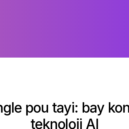
gle pou tayi: bay kont
teknoloji AI