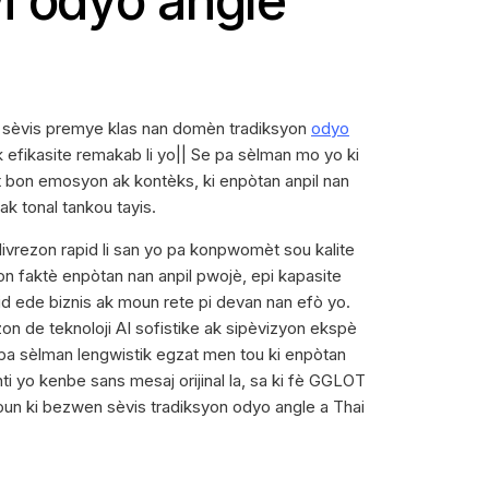
i odyo angle
 sèvis premye klas nan domèn tradiksyon
odyo
k efikasite remakab li yo|| Se pa sèlman mo yo ki
 bon emosyon ak kontèks, ki enpòtan anpil nan
 ak tonal tankou tayis.
vrezon rapid li san yo pa konpwomèt sou kalite
on faktè enpòtan nan anpil pwojè, epi kapasite
 ede biznis ak moun rete pi devan nan efò yo.
on de teknoloji AI sofistike ak sipèvizyon ekspè
 pa sèlman lengwistik egzat men tou ki enpòtan
nti yo kenbe sans mesaj orijinal la, sa ki fè GGLOT
un ki bezwen sèvis tradiksyon odyo angle a Thai