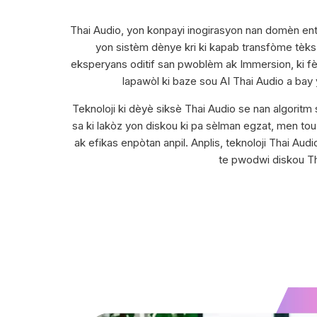
Thai Audio, yon konpayi inogirasyon nan domèn entèl
yon sistèm dènye kri ki kapab transfòme tèks 
eksperyans oditif san pwoblèm ak Immersion, ki fè li
lapawòl ki baze sou AI Thai Audio a bay y
Teknoloji ki dèyè siksè Thai Audio se nan algoritm 
sa ki lakòz yon diskou ki pa sèlman egzat, men to
ak efikas enpòtan anpil. Anplis, teknoloji Thai Audio
te pwodwi diskou Tha