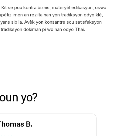
. Kit se pou kontra biznis, materyèl edikasyon, oswa
ètiz imen an rezilta nan yon tradiksyon odyo klè,
dyans sib la. Avèk yon konsantre sou satisfaksyon
e tradiksyon dokiman pi wo nan odyo Thai.
moun yo?
Thomas B.