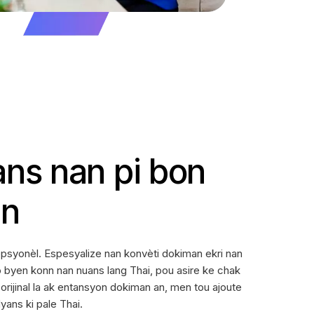
ans nan pi bon
an
epsyonèl. Espesyalize nan konvèti dokiman ekri nan
yo byen konn nan nuans lang Thai, pou asire ke chak
 orijinal la ak entansyon dokiman an, men tou ajoute
yans ki pale Thai.