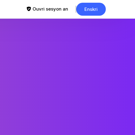
Ouvri sesyon an
Enskri