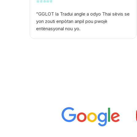
⭐
⭐
⭐
⭐
⭐
“GGLOT la
Tradui angle a odyo Thai
sèvis se
yon zouti enpòtan anpil pou pwojè
entènasyonal nou yo.