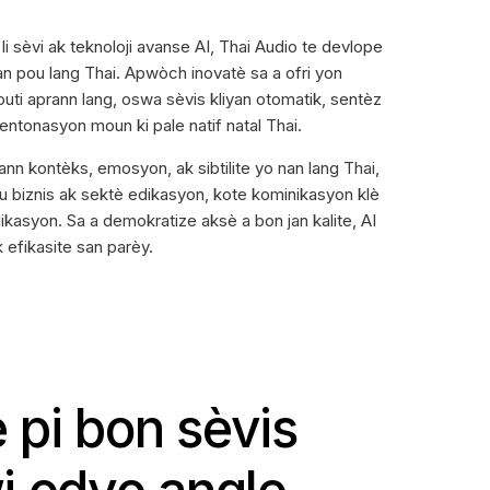
i sèvi ak teknoloji avanse AI, Thai Audio te devlope
an pou lang Thai. Apwòch inovatè sa a ofri yon
zouti aprann lang, oswa sèvis kliyan otomatik, sentèz
 entonasyon moun ki pale natif natal Thai.
ann kontèks, emosyon, ak sibtilite yo nan lang Thai,
u biznis ak sektè edikasyon, kote kominikasyon klè
aplikasyon. Sa a demokratize aksè a bon jan kalite, AI
 efikasite san parèy.
pi bon sèvis