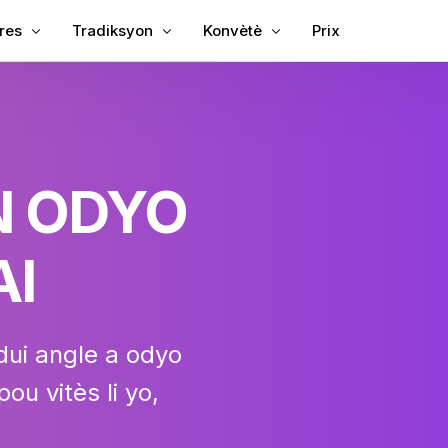
tres
Tradiksyon
Konvètè
Prix
 sous-titres pou videyo
Tradui videyo
Videyo pou tèks
 sous-titres pou MP4
Videyo tradiktè
MP3 pou tèks
 Chinwa
TXT pou SRT
N ODYO
blage
SRT Editè
è soutit
SRT pou TXT
AI
reyatè
VTT pou SRT
VTT pou tèks
dui angle a odyo
ou vitès li yo,