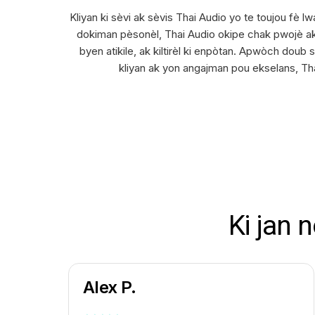
Kliyan ki sèvi ak sèvis Thai Audio yo te toujou fè 
dokiman pèsonèl, Thai Audio okipe chak pwojè ak 
byen atikile, ak kiltirèl ki enpòtan. Apwòch dou
kliyan ak yon angajman pou ekselans, Tha
Ki jan 
Alex P.