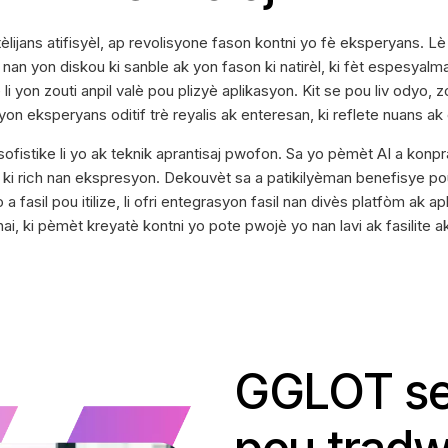
ijans atifisyèl, ap revolisyone fason kontni yo fè eksperyans. Lè l
nan yon diskou ki sanble ak yon fason ki natirèl, ki fèt espesyalm
 yon zouti anpil valè pou plizyè aplikasyon. Kit se pou liv odyo, 
on eksperyans oditif trè reyalis ak enteresan, ki reflete nuans ak
sofistike li yo ak teknik aprantisaj pwofon. Sa yo pèmèt AI a konpr
u ki rich nan ekspresyon. Dekouvèt sa a patikilyèman benefisye po
 a fasil pou itilize, li ofri entegrasyon fasil nan divès platfòm ak 
i, ki pèmèt kreyatè kontni yo pote pwojè yo nan lavi ak fasilite ak
GGLOT se 