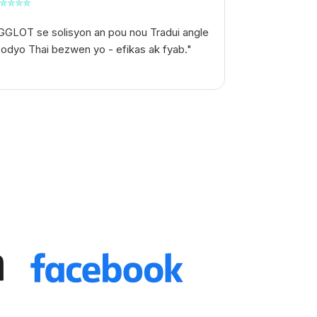
⭐
⭐
⭐
⭐
GGLOT se solisyon an pou nou
Tradui angle
 odyo Thai
bezwen yo - efikas ak fyab."