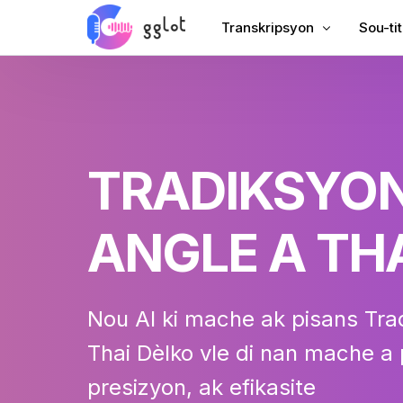
Transkripsyon
Sou-ti
Transkri odyo
Ajoute
Transkri videyo
Ajoute
Transkri YouTube
Soutit
TRADIKSYO
Reyinyon Transkripsyon
AI Dou
Odyo pou tèks
Tradikt
ANGLE A TH
Corporate Voiceover
VTT K
Liv odyo vwa off
Nou AI ki mache ak pisans
Tra
Thai
Dèlko vle di nan mache a p
presizyon, ak efikasite