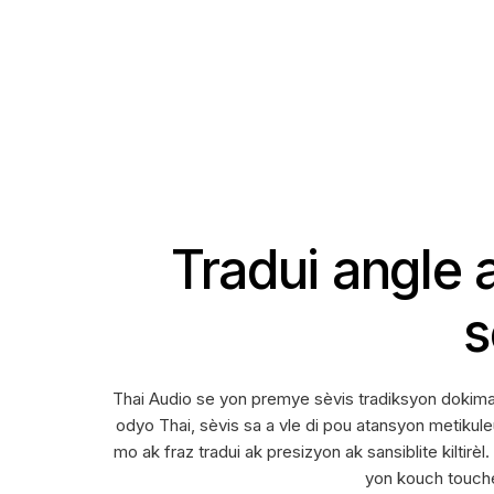
Tradui angle 
s
Thai Audio se yon premye sèvis tradiksyon dokiman
odyo Thai, sèvis sa a vle di pou atansyon metikule
mo ak fraz tradui ak presizyon ak sansiblite kiltir
yon kouch touche 