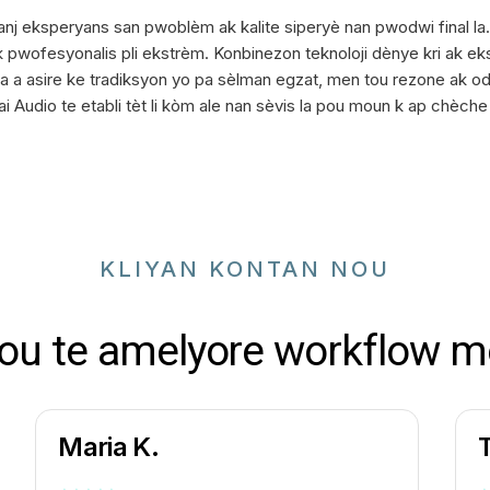
lwanj eksperyans san pwoblèm ak kalite siperyè nan pwodwi final la
pwofesyonalis pli ekstrèm. Konbinezon teknoloji dènye kri ak eksp
b sa a asire ke tradiksyon yo pa sèlman egzat, men tou rezone ak o
i Audio te etabli tèt li kòm ale nan sèvis la pou moun k ap chèch
KLIYAN KONTAN NOU
nou te amelyore workflow 
Maria K.