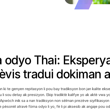
a odyo Thai: Ekspery
èvis tradui dokiman 
 ki te genyen repitasyon li pou bay tradiksyon bon jan kalite eks
u li sou detay ak presizyon. Ekip tradiktè kalifye yo ak aktè vwa 
èl. Apwòch inik sa a nan tradiksyon non sèlman prezève siyifikasyon
pèsonèl atravè fòma odyo li yo, fè li pi aksesib ak angaje pou od