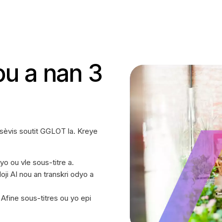
ou a nan 3
sèvis soutit GGLOT la. Kreye
yo ou vle sous-titre a.
loji AI nou an transkri odyo a
 Afine sous-titres ou yo epi