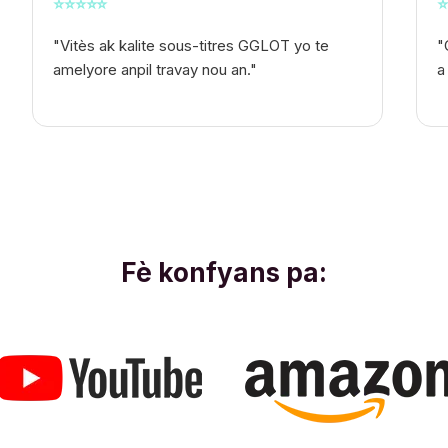
⭐
⭐
⭐
⭐
⭐
⭐
"Vitès ak kalite sous-titres GGLOT yo te
"
amelyore anpil travay nou an."
a
Fè konfyans pa: