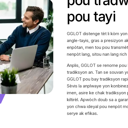
pou tradw
pou tayi
GGLOT distenge tèt li kòm yon
angle-tayis, gras a presizyon a
enpòtan, men tou pou transmèt
nenpòt lang, sitou nan lang rich
Anplis, GGLOT se renome pou li
tradiksyon an. Tan se souvan y
GGLOT pou bay tradiksyon rapid
Sèvis la anplwaye yon konbinez
imen, asire ke chak tradiksyon
kiltirèl. Apwòch doub sa a gara
yon chwa ideyal pou nenpòt mo
serye ak efikas.