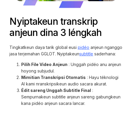
Nyiptakeun transkrip
anjeun dina 3 léngkah
Tingkatkeun daya tarik global eusi
pidéo
anjeun nganggo
jasa terjemahan GGLOT. Nyiptakeun
subtitle
saderhana:
Pilih File Video Anjeun
: Unggah pidéo anu anjeun
hoyong subjudul.
Mimitian Transkripsi Otomatis
: Hayu téknologi
AI kami nranskripsikeun audio sacara akurat.
Édit sareng Unggah Subtitle Final
:
Sempurnakeun subtitle anjeun sareng gabungkeun
kana pidéo anjeun sacara lancar.