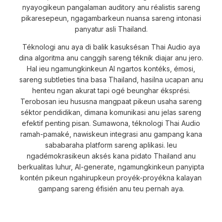
nyayogikeun pangalaman auditory anu réalistis sareng
pikaresepeun, ngagambarkeun nuansa sareng intonasi
panyatur asli Thailand.
Téknologi anu aya di balik kasuksésan Thai Audio aya
dina algoritma anu canggih sareng téknik diajar anu jero.
Hal ieu ngamungkinkeun AI ngartos kontéks, émosi,
sareng subtleties tina basa Thailand, hasilna ucapan anu
henteu ngan akurat tapi ogé beunghar éksprési.
Terobosan ieu hususna mangpaat pikeun usaha sareng
séktor pendidikan, dimana komunikasi anu jelas sareng
efektif penting pisan. Sumawona, téknologi Thai Audio
ramah-pamaké, nawiskeun integrasi anu gampang kana
sababaraha platform sareng aplikasi. Ieu
ngadémokrasikeun aksés kana pidato Thailand anu
berkualitas luhur, AI-generate, ngamungkinkeun panyipta
kontén pikeun ngahirupkeun proyék-proyékna kalayan
gampang sareng éfisién anu teu pernah aya.