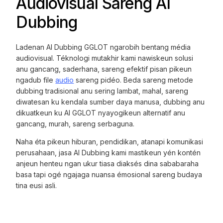
Audiovisual Sareng AI
Dubbing
Ladenan AI Dubbing GGLOT ngarobih bentang média
audiovisual. Téknologi mutakhir kami nawiskeun solusi
anu gancang, saderhana, sareng efektif pisan pikeun
ngadub file
audio
sareng pidéo. Beda sareng metode
dubbing tradisional anu sering lambat, mahal, sareng
diwatesan ku kendala sumber daya manusa, dubbing anu
dikuatkeun ku AI GGLOT nyayogikeun alternatif anu
gancang, murah, sareng serbaguna.
Naha éta pikeun hiburan, pendidikan, atanapi komunikasi
perusahaan, jasa AI Dubbing kami mastikeun yén kontén
anjeun henteu ngan ukur tiasa diaksés dina sababaraha
basa tapi ogé ngajaga nuansa émosional sareng budaya
tina eusi asli.