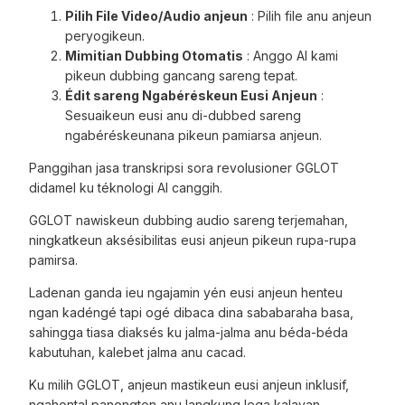
Pilih File Video/Audio anjeun
: Pilih file anu anjeun
peryogikeun.
Mimitian Dubbing Otomatis
: Anggo AI kami
pikeun dubbing gancang sareng tepat.
Édit sareng Ngabéréskeun Eusi Anjeun
:
Sesuaikeun eusi anu di-dubbed sareng
ngabéréskeunana pikeun pamiarsa anjeun.
Panggihan jasa transkripsi sora revolusioner GGLOT
didamel ku téknologi AI canggih.
GGLOT nawiskeun dubbing audio sareng terjemahan,
ningkatkeun aksésibilitas eusi anjeun pikeun rupa-rupa
pamirsa.
Ladenan ganda ieu ngajamin yén eusi anjeun henteu
ngan kadéngé tapi ogé dibaca dina sababaraha basa,
sahingga tiasa diaksés ku jalma-jalma anu béda-béda
kabutuhan, kalebet jalma anu cacad.
Ku milih GGLOT, anjeun mastikeun eusi anjeun inklusif,
ngahontal panongton anu langkung lega kalayan