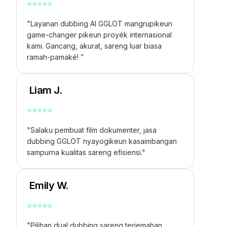
⭐
⭐
⭐
⭐
⭐
"Layanan dubbing AI GGLOT mangrupikeun
game-changer pikeun proyék internasional
kami. Gancang, akurat, sareng luar biasa
ramah-pamaké! ”
Liam J.
⭐
⭐
⭐
⭐
⭐
"Salaku pembuat film dokumenter, jasa
dubbing GGLOT nyayogikeun kasaimbangan
sampurna kualitas sareng efisiensi."
Emily W.
⭐
⭐
⭐
⭐
⭐
"Pilihan dual dubbing sareng terjemahan