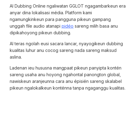
AI Dubbing Online ngaliwatan GGLOT ngagambarkeun era
anyar dina lokalisasi média. Platform kami
ngamungkinkeun para pangguna pikeun gampang
unggah file audio atanapi
pidéo
sareng milih basa anu
dipikahoyong pikeun dubbing.
AI teras ngolah eusi sacara lancar, nyayogikeun dubbing
kualitas luhur anu cocog sareng nada sareng maksud
aslina.
Ladenan ieu hususna mangpaat pikeun panyipta kontén
sareng usaha anu hoyong ngahontal panongton global,
nawiskeun aranjeunna cara anu épisién sareng skalabel
pikeun ngalokalkeun konténna tanpa ngaganggu kualitas.