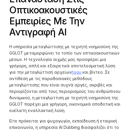
Οπτικοακουστικές
Εμπειρίες Με Την
Αντιγραφή AI
Η υπηρεσία μεταγλώττισης με τεχνητή νοημοσύνη της
GGLOT μεταμορφώνει το τοπίο των οπτικοακουστικών
μέσων. Η τεχνολογία αιχμής μας προσφέρει μια
γρήγορη, απλή και εξαιρετικά αποτελεσματική λύση
για την μεταγλώττιση αρχείων
ήχου
και βίντεο. Σε
αντίθεση με τις παραδοσιακές μεθόδους
μεταγλώττισης που είναι συχνά αργές, ακριβές και
περιορίζονται από τους περιορισμούς του ανθρώπινου
δυναμικού, η μεταγλώττιση με τεχνητή νοημοσύνη της
GGLOT παρέχει μια γρήγορη, οικονομικά αποδοτική και
ευέλικτη εναλλακτική λύση.
Είτε πρόκειται για ψυχαγωγία, εκπαίδευση ή εταιρική
επικοινωνία, η υπηρεσία AI Dubbing διασφαλίζει ότι το