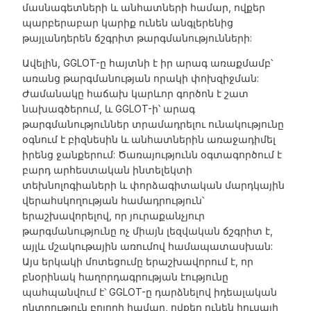
մասնագետների և անհատների համար, ովքեր
պարբերաբար կարիք ունեն անգլերենից
թայլանդերեն ճշգրիտ թարգմանությունների:
Ավելին, GGLOT-ը հայտնի է իր արագ առաքմամբ՝
առանց թարգմանության որակի փոխզիջման:
Ժամանակը հաճախ կարևոր գործոն է շատ
նախագծերում, և GGLOT-ի՝ արագ
թարգմանություններ տրամադրելու ունակությունը
օգնում է բիզնեսին և անհատներին առաջադիմել
իրենց ջանքերում: Ծառայությունն օգտագործում է
բարդ արհեստական ինտելեկտի
տեխնոլոգիաների և փորձագիտական մարդկային
վերահսկողության համադրություն՝
երաշխավորելով, որ յուրաքանչյուր
թարգմանությունը ոչ միայն լեզվական ճշգրիտ է,
այլև մշակութային առումով համապատասխան:
Այս երկակի մոտեցումը երաշխավորում է, որ
բնօրինակ հաղորդագրության էությունը
պահպանվում է՝ GGLOT-ը դարձնելով իդեալական
ընտրություն բոլորի համար, ովքեր ունեն հուսալի