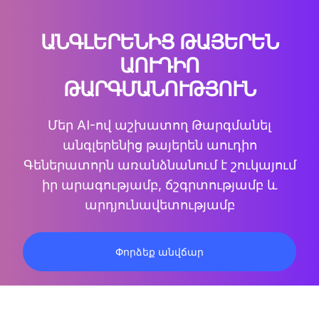
ԱՆԳԼԵՐԵՆԻՑ ԹԱՅԵՐԵՆ
ԱՈՒԴԻՈ
ԹԱՐԳՄԱՆՈՒԹՅՈՒՆ
Մեր AI-ով աշխատող
Թարգմանել
անգլերենից թայերեն աուդիո
Գեներատորն առանձնանում է շուկայում
իր արագությամբ, ճշգրտությամբ և
արդյունավետությամբ
Փորձեք անվճար