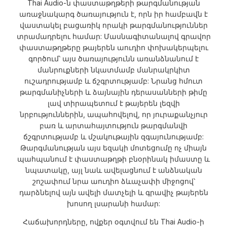
Thai Audio-ն փաստաթղթերի թարգմանության
առաջնակարգ ծառայություն է, որն իր համբավն է
վաստակել բացառիկ որակի թարգմանություններ
տրամադրելու համար: Մասնագիտանալով գրավոր
փաստաթղթերը թայերեն աուդիո փոխակերպելու
գործում՝ այս ծառայությունն առանձնանում է
մանրուքների նկատմամբ մանրակրկիտ
ուշադրությամբ և ճշգրտությամբ: Նրանց հմուտ
թարգմանիչների և ձայնային դերասանների թիմը
լավ տիրապետում է թայերեն լեզվի
նրբություններին, ապահովելով, որ յուրաքանչյուր
բառ և արտահայտություն թարգմանվի
ճշգրտությամբ և մշակութային զգայունությամբ:
Թարգմանության այս եզակի մոտեցումը ոչ միայն
պահպանում է փաստաթղթի բնօրինակ իմաստը և
նպատակը, այլ նաև ավելացնում է անձնական
շոշափում նրա աուդիո ձևաչափի միջոցով՝
դարձնելով այն ավելի մատչելի և գրավիչ թայերեն
խոսող լսարանի համար:
Հաճախորդները, ովքեր օգտվում են Thai Audio-ի