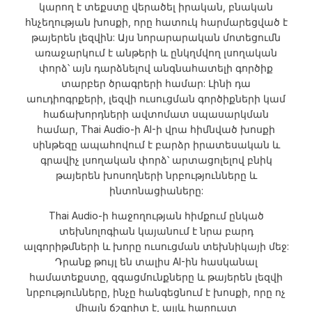
կարող է տեքստը վերածել իրական, բնական
հնչեղության խոսքի, որը հատուկ հարմարեցված է
թայերեն լեզվին: Այս նորարարական մոտեցումն
առաջարկում է անթերի և ընկղմվող լսողական
փորձ՝ այն դարձնելով անգնահատելի գործիք
տարբեր ծրագրերի համար: Լինի դա
աուդիոգրքերի, լեզվի ուսուցման գործիքների կամ
հաճախորդների ավտոմատ սպասարկման
համար, Thai Audio-ի AI-ի վրա հիմնված խոսքի
սինթեզը ապահովում է բարձր իրատեսական և
գրավիչ լսողական փորձ՝ արտացոլելով բնիկ
թայերեն խոսողների նրբությունները և
ինտոնացիաները:
Thai Audio-ի հաջողության հիմքում ընկած
տեխնոլոգիան կայանում է նրա բարդ
ալգորիթմների և խորը ուսուցման տեխնիկայի մեջ:
Դրանք թույլ են տալիս AI-ին հասկանալ
համատեքստը, զգացմունքները և թայերեն լեզվի
նրբությունները, ինչը հանգեցնում է խոսքի, որը ոչ
միայն ճշգրիտ է, այլև հարուստ