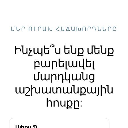
ՄԵՐ ՈՒՐԱԽ ՀԱՃԱԽՈՐԴՆԵՐԸ
Ինչպե՞ս ենք մենք
բարելավել
մարդկանց
աշխատանքային
հոսքը:
Ալեքս Պ.