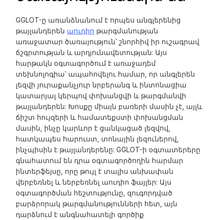
GGLOT-ը առանձնանում է որպես անգլերենից
թայլանդերեն
աուդիո
թարգմանության
առաջատար ծառայություն՝ շնորհիվ իր ուշագրավ
ճշգրտության և արդյունավետության: Այս
հարթակն օգտագործում է առաջադեմ
տեխնոլոգիա՝ ապահովելու համար, որ անգլերեն
լեզվի յուրաքանչյուր նրբերանգ և ինտոնացիա
կատարյալ կերպով փոխանցվի և թարգմանվի
թայլանդերեն: Խոսքը միայն բառերի մասին չէ, այլև
ճիշտ հույզերի և համատեքստի փոխանցման
մասին, ինչը կարևոր է ցանկացած լեզվով,
հատկապես հարուստ, տոնային լեզուներով,
ինչպիսին է թայլանդերենը: GGLOT-ի օգտատերերը
գնահատում են դրա օգտագործողին հարմար
ինտերֆեյսը, որը թույլ է տալիս անխափան
վերբեռնել և ներբեռնել աուդիո ֆայլեր: Այս
օգտագործման հեշտությունը, զուգորդված
բարձրորակ թարգմանությունների հետ, այն
դարձնում է անգնահատելի գործիք