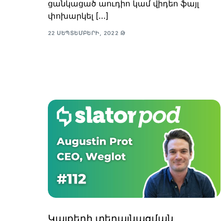
ցանկացած աուդիո կամ վիդեո ֆայլ
փոխարկել […]
22 ՍԵՊՏԵՄԲԵՐԻ, 2022 Թ
Կայքերի տեղայնացման