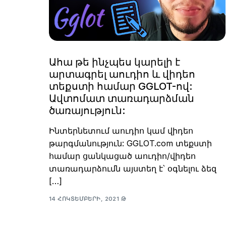
Ահա թե ինչպես կարելի է
արտագրել աուդիո և վիդեո
տեքստի համար GGLOT-ով:
Ավտոմատ տառադարձման
ծառայություն:
Ինտերնետում աուդիո կամ վիդեո
թարգմանություն: GGLOT.com տեքստի
համար ցանկացած աուդիո/վիդեո
տառադարձումն այստեղ է՝ օգնելու ձեզ
[…]
14 ՀՈԿՏԵՄԲԵՐԻ, 2021 Թ