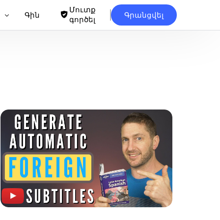
Մուտք
Գին
Գրանցվել
գործել
եքստին
քստ
TXT
քստ