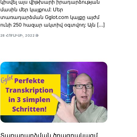
կիսվել այս վիթխարի իրադարձության
մասին մեր կայքում: Մեր
տառադարձման Gglot.com կայքը այժմ
ունի 250 հազար ակտիվ օգտվող: Այն […]
28 ՀՈՒԼԻՍԻ, 2022 Թ
Տառադարձման ծրագրակազմ