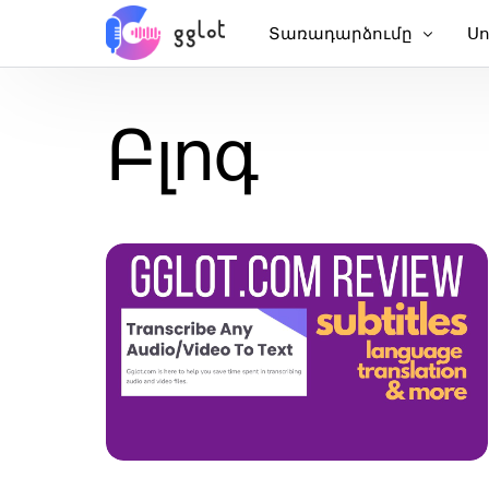
Տառադարձումը
Ս
Տառադարձեք աուդիո
Ավ
Բլոգ
Տառադարձեք տեսանյու
Ավ
Տառադարձել YouTube
Չ
Հանդիպում Տառադարձ
ԱԻ
Աուդիո տեքստից
Ե
Կորպորատիվ ձայնասկ
VT
Աուդիոգրքի ձայնային 