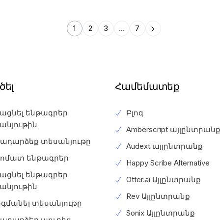
1
2
3
…
7
ծել
Համեմատեք
լացնել ենթագրեր
Բլոգ
անյութին
Amberscript այլընտրան
ադարձեք տեսանյութը
Audext այլընտրանք
ոմատ ենթագրեր
Happy Scribe Alternative
լացնել ենթագրեր
Otter.ai Այլընտրանք
անյութին
Rev Այլընտրանք
գմանել տեսանյութը
Sonix Այլընտրանք
ադարձեք աուդիո