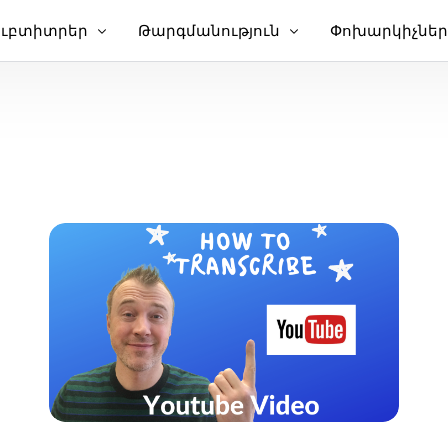
ուբտիտրեր
Թարգմանություն
Փոխարկիչներ
ելացնել ենթագրեր տեսանյութին
Թարգմանել տեսանյութը
Տեսանյութ տ
թը
ելացնել subtitles է MP4
Տեսանյութի թարգմանիչ
MP3 դեպի տե
ինական ենթավերնագրեր
TXT դեպի SRT
ում
 դուբբինգ
SRT խմբագիր
նթավերնագիր Թարգմանիչ
SRT-ից դեպի 
ավառակ
T Ստեղծող
VTT դեպի SRT
փոխանցում
VTT դեպի տե