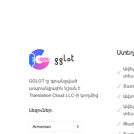
Ստեղ
Ավե
տես
GGLOT-ը գրանցված
Տառ
ապրանքային նշան է
Translation Cloud LLC-ի կողմից
Ավտ
Ավե
Լեզուներ:
տես
Թար
Armenian
Տառ