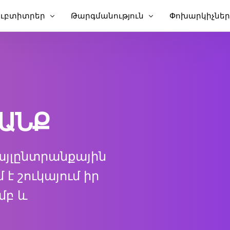
ուբտիտրեր
Թարգմանություն
Փոխարկիչներ
ելացնել ենթագրեր տեսանյութին
Թարգմանել տեսանյութը
Տեսանյութ տ
թը
ելացնել ենթագրեր MP4-ին
Տեսանյութի թարգմանիչ
MP3 դեպի տե
ինական ենթագրեր
TXT դեպի SRT
ում
 կրկնօրինակում
SRT խմբագիր
ՐԱՆՔ
նթավերնագիր Թարգմանիչ
SRT-ից դեպի 
ավառակ
T Ստեղծող
VTT դեպի SRT
այլընտրանքային
փոխանցում
VTT դեպի տե
է շուկայում իր
մբ և