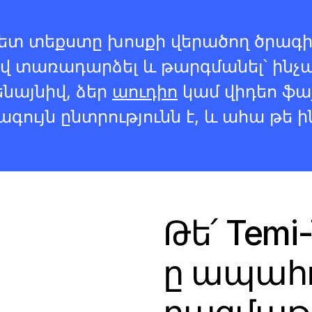
վետ տեքստը խոսքի վերածող ծրագի
վ տառադարձել և թարգմանել՝ ինչպ
ենայնիվ, ձեր
աուդիո
կամ վիդեո ֆայ
ագույն ընտրությունն է, և ահա թե ին
Թե՛ Temi-
ը ապահո