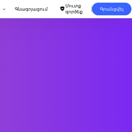
Մուտք
Գնագոյացում
Գրանցվել
գործեք
եքստին
քստ
TXT
քստ