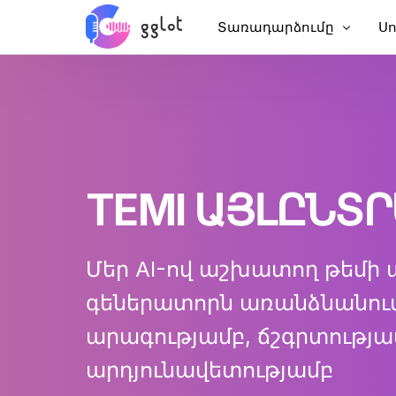
Տառադարձումը
Ս
Տառադարձեք աուդիո
Ավ
Տառադարձեք տեսանյու
Ավ
Տառադարձել YouTube
Չ
Հանդիպում Տառադարձ
AI
TEMI ԱՅԼԸՆՏ
Աուդիո տեքստից
Ե
Կորպորատիվ ձայնասկ
VT
Մեր AI-ով աշխատող թեմի 
Աուդիոգրքի ձայնային 
գեներատորն առանձնանում 
արագությամբ, ճշգրտությա
արդյունավետությամբ