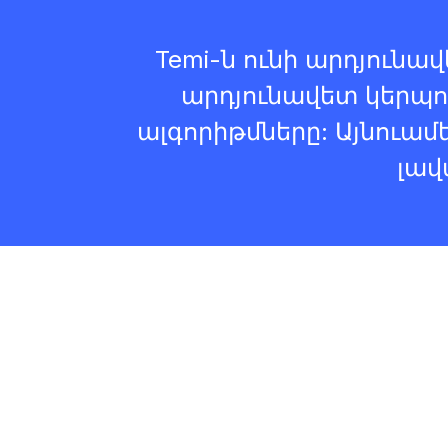
Temi-ն ունի արդյունա
արդյունավետ կերպո
ալգորիթմները: Այնուամ
լավ