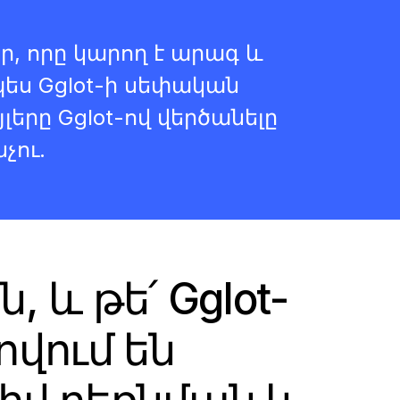
ր, որը կարող է արագ և
ես Gglot-ի սեփական
լերը Gglot-ով վերծանելը
չու.
ն, և թե՛ Gglot-
վում են