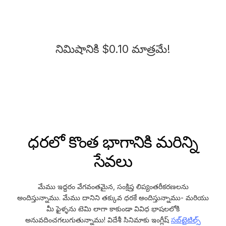
నిమిషానికి $0.10 మాత్రమే!
ధరలో కొంత భాగానికి మరిన్ని
సేవలు
మేము ఇద్దరం వేగవంతమైన, సంక్షిప్త లిప్యంతరీకరణలను
అందిస్తున్నాము. మేము దానిని తక్కువ ధరకే అందిస్తున్నాము- మరియు
మీ ఫైళ్ళను టెమి లాగా కాకుండా వివిధ భాషలలోకి
అనువదించగలుగుతున్నాము! విదేశీ సినిమాకు ఇంగ్లీష్
సబ్‌టైటిల్స్