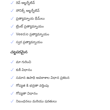
రెవ్ ఆల్టర్నేటివ్
సోనిక్స్ ఆల్టర్నేటివ్
ప్రత్యామ్నాయ థీమ్‌లు
ట్రింట్ ప్రత్యామ్నాయం
Veed.io ప్రత్యామ్నాయం
స్వర ప్రత్యామ్నాయం
చట్టపరమైన
మా గురించి
కుకీ విధానం
సమాన ఉపాధి అవకాశాల విధాన ప్రకటన
గోప్యత & భద్రతా వర్తింపు
గోప్యతా విధానం
Login
నిబంధనలు మరియు షరతులు