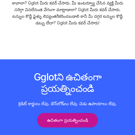
కావాలా? Gglot మీరు కవర్ చేసారు. మీ ఇంటర్వ్యూ చేసిన వ్యక్తి మీరు
సరిగ్గా వినలేనంత వేగంగా మాట్లాడారా? Gglot మీరు కవర్ చేసారు.
టన్నుల కొద్దీ ఫైళ్ళు లిప్యంతరీకరించబడాలి కానీ మీ దగ్గర టన్నుల కొద్దీ
డబ్బు లేదా? Gglot మీరు కవర్ చేసారు!
Gglotని ఉచితంగా
ప్రయత్నించండి
క్రెడిట్ కార్డులు లేవు. డౌన్‌లోడ్‌లు లేవు. చెడు ఉపాయాలు లేవు.
ఉచితంగా ప్రయత్నించండి