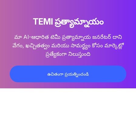
TEMI ప్రత్యామ్నాయం
మా AI-ఆధారిత టెమీ ప్రత్యామ్నాయ జనరేటర్ దాని
వేగం, ఖచ్చితత్వం మరియు సామర్థ్యం కోసం మార్కెట్లో
ప్రత్యేకంగా నిలుస్తుంది
ఉచితంగా ప్రయత్నించండి