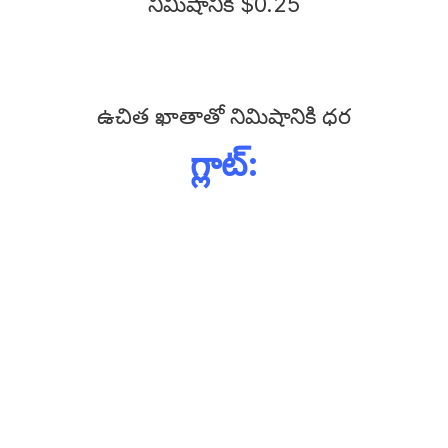
నిమిషానికి $0.25
ఉచిత ఖాతాతో నిమిషానికి ధర
గ్లాట్: