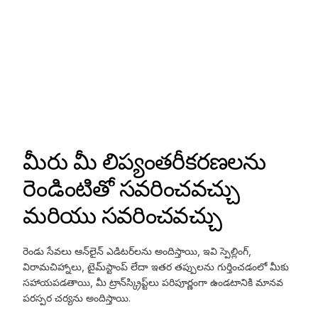
మీరు మీ లిప్యంతరీకరణలను
రెండింటితో సవరించవచ్చు
మరియు సవరించవచ్చు
రెండు సేవలు ఆన్‌లైన్ ఎడిటర్‌లను అందిస్తాయి, ఇవి స్పెల్లింగ్,
విరామచిహ్నాలు, టైమ్‌స్టాంప్ లేదా ఇతర తప్పులను గుర్తించడంలో మీకు
సహాయపడతాయి, మీ ట్రాన్‌స్క్రిప్ట్‌లు పరిపూర్ణంగా ఉండటానికి మానవ
పరస్పర చర్యను అందిస్తాయి.