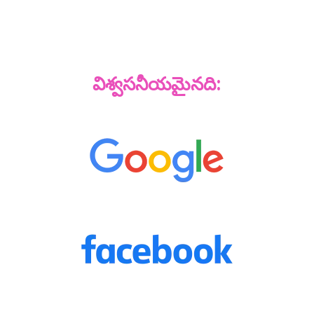
విశ్వసనీయమైనది: