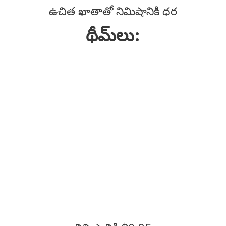
ఉచిత ఖాతాతో నిమిషానికి ధర
థీమ్‌లు: