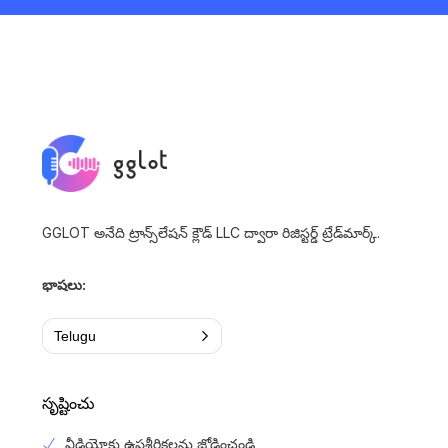
GGLOT అనేది ట్రాన్స్‌లేషన్ క్లౌడ్ LLC ద్వారా రిజిస్టర్డ్ ట్రేడ్‌మార్క్.
భాషలు:
Telugu
సృష్టించు
వీడియోకు ఉపశీర్షికలను జోడించండి