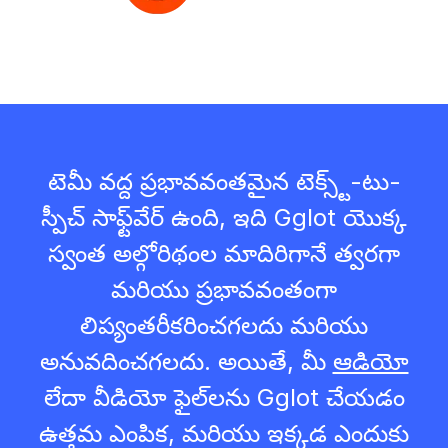
టెమీ వద్ద ప్రభావవంతమైన టెక్స్ట్-టు-
స్పీచ్ సాఫ్ట్‌వేర్ ఉంది, ఇది Gglot యొక్క
స్వంత అల్గోరిథంల మాదిరిగానే త్వరగా
మరియు ప్రభావవంతంగా
లిప్యంతరీకరించగలదు మరియు
అనువదించగలదు. అయితే, మీ
ఆడియో
లేదా వీడియో ఫైల్‌లను Gglot చేయడం
ఉత్తమ ఎంపిక, మరియు ఇక్కడ ఎందుకు