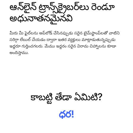
ఆన్‌లైన్ ట్రాన్స్‌క్రైబర్‌లు రెండూ
అధునాతనమైనవి
మీరు మీ ఫైల్‌లను అప్‌లోడ్ చేసినప్పుడు సరైన టైమ్‌స్టాంప్‌లతో వాటిని
సరిగ్గా లేబుల్ చేయడం ద్వారా ఇతర వ్యక్తులు మాట్లాడుతున్నప్పుడు
ఇద్దరూ గుర్తించగలరు. మేము ఇద్దరం సరైన విరామ చిహ్నాలను కూడా
అందిస్తాము.
కాబట్టి తేడా ఏమిటి?
ధర!