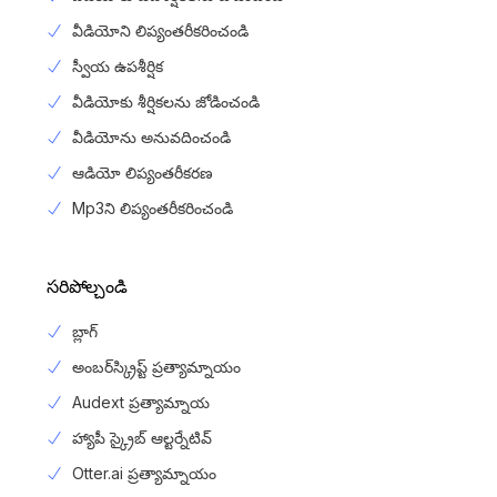
వీడియోని లిప్యంతరీకరించండి
స్వీయ ఉపశీర్షిక
వీడియోకు శీర్షికలను జోడించండి
వీడియోను అనువదించండి
ఆడియో లిప్యంతరీకరణ
Mp3ని లిప్యంతరీకరించండి
సరిపోల్చండి
బ్లాగ్
అంబర్‌స్క్రిప్ట్ ప్రత్యామ్నాయం
Audext ప్రత్యామ్నాయ
హ్యాపీ స్క్రైబ్ ఆల్టర్నేటివ్
Otter.ai ప్రత్యామ్నాయం