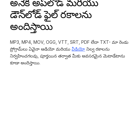
అనేక అప్‌లోడ్ మరియు
డౌన్‌లోడ్ ఫైల్ రకాలను
అందిస్తాయి
MP3, MP4, MOV, OGG, VTT, SRT, PDF లేదా TXT- మా రెండు
ప్రోగ్రామ్‌లు ఏవైనా ఆడియో మరియు
వీడియో
నిల్వ రకాలను
నిర్వహించగలవు, పూర్తయిన తర్వాత మీకు అవసరమైన మెటాడేటాను
కూడా అందిస్తాయి.