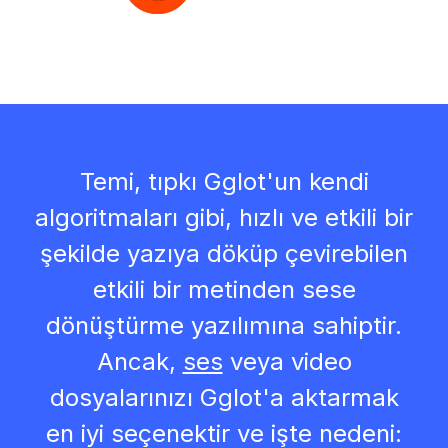
Temi, tıpkı Gglot'un kendi
algoritmaları gibi, hızlı ve etkili bir
şekilde yazıya döküp çevirebilen
etkili bir metinden sese
dönüştürme yazılımına sahiptir.
Ancak,
ses
veya video
dosyalarınızı Gglot'a aktarmak
en iyi seçenektir ve işte nedeni: