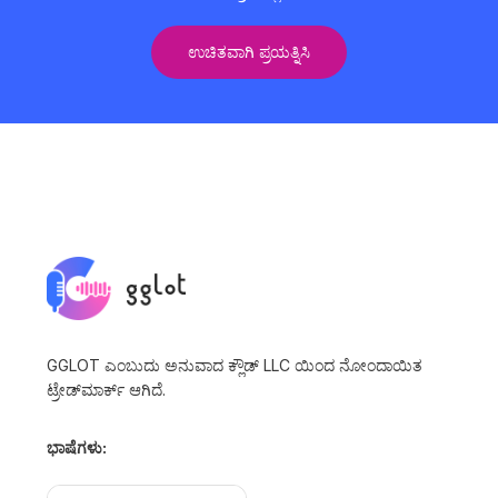
ಉಚಿತವಾಗಿ ಪ್ರಯತ್ನಿಸಿ
GGLOT ಎಂಬುದು ಅನುವಾದ ಕ್ಲೌಡ್ LLC ಯಿಂದ ನೋಂದಾಯಿತ
ಟ್ರೇಡ್‌ಮಾರ್ಕ್ ಆಗಿದೆ.
ಭಾಷೆಗಳು: