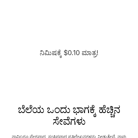
ನಿಮಿಷಕ್ಕೆ $0.10 ಮಾತ್ರ!
ಬೆಲೆಯ ಒಂದು ಭಾಗಕ್ಕೆ ಹೆಚ್ಚಿನ
ಸೇವೆಗಳು
ನಾವಿಬ್ಬರೂ ವೇಗವಾದ, ಸಂಕ್ಷಿಪ್ತವಾದ ಪ್ರತಿಲೇಖನಗಳನ್ನು ನೀಡುತ್ತೇವೆ. ನಾವು