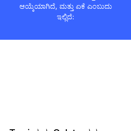
ಆಯ್ಕೆಯಾಗಿದೆ, ಮತ್ತು ಏಕೆ ಎಂಬುದು
ಇಲ್ಲಿದೆ: