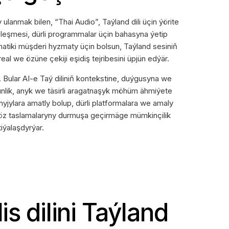
lanmak bilen, “Thai Audio”, Taýland dili üçin ýörite
eleşmesi, dürli programmalar üçin bahasyna ýetip
omatiki müşderi hyzmaty üçin bolsun, Taýland sesiniň
eal we özüne çekiji eşidiş tejribesini üpjün edýär.
 Bular AI-e Taý diliniň kontekstine, duýgusyna we
ünlik, anyk we täsirli aragatnaşyk möhüm ähmiýete
yjylara amatly bolup, dürli platformalara we amaly
en öz taslamalaryny durmuşa geçirmäge mümkinçilik
iýalaşdyrýar.
s dilini Taýland