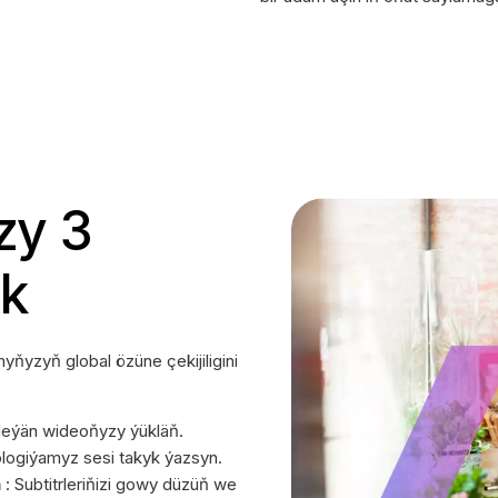
zy 3
k
ňyzyň global özüne çekijiligini
sleýän wideoňyzy ýükläň.
ologiýamyz sesi takyk ýazsyn.
ň
: Subtitrleriňizi gowy düzüň we