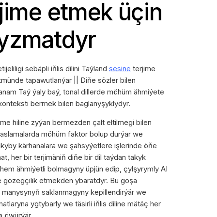
rjime etmek üçin
hyzmatdyr
liligi sebäpli iňlis dilini Taýland
sesine
terjime
nde tapawutlanýar || Diňe sözler bilen
sanam Taý ýaly baý, tonal dillerde möhüm ähmiýete
onteksti bermek bilen baglanyşyklydyr.
 hiline zyýan bermezden çalt eltilmegi bilen
aslamalarda möhüm faktor bolup durýar we
kyby kärhanalara we şahsyýetlere işlerinde öňe
 her bir terjimäniň diňe bir dil taýdan takyk
em ähmiýetli bolmagyny üpjün edip, çylşyrymly AI
 gözegçilik etmekden ybaratdyr. Bu goşa
 manysynyň saklanmagyny kepillendirýär we
laryna ygtybarly we täsirli iňlis diline mätäç her
a öwürýär.