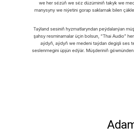
we her sözüň we söz düzüminiň takyk we meden
manysyny we niýetini gorap saklamak bilen çäkle
Taýland sesiniň hyzmatlaryndan peýdalanýan müşder
şahsy resminamalar üçin bolsun, “Thai Audio” her
aýdyň, aýdyň we medeni taýdan degişli ses ter
seslenmegini üpjün edýär. Müşderiniň göwnünden tu
Adaml