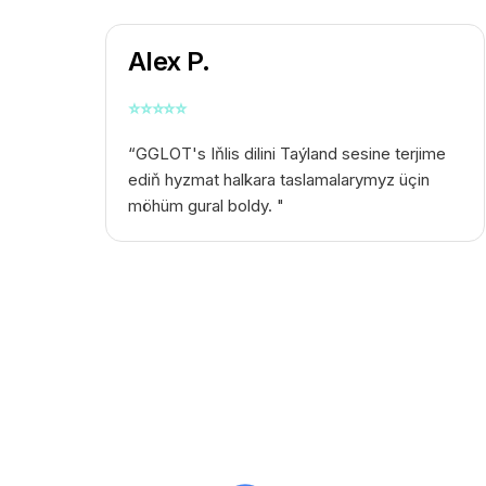
Alex P.
⭐
⭐
⭐
⭐
⭐
“GGLOT's
Iňlis dilini Taýland sesine terjime
ediň
hyzmat halkara taslamalarymyz üçin
möhüm gural boldy. "