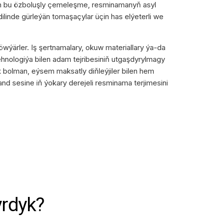
lan bu özboluşly çemeleşme, resminamanyň asyl
linde gürleýän tomaşaçylar üçin has elýeterli we
öwýärler. Iş şertnamalary, okuw materiallary ýa-da
hnologiýa bilen adam tejribesiniň utgaşdyrylmagy
k bolman, eýsem maksatly diňleýjiler bilen hem
nd sesine iň ýokary derejeli resminama terjimesini
yrdyk?