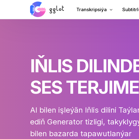
Transkripsiýa
Subtitrl
Ses ýazyň
Wideo s
Wideo ýazyň
MP4-e 
YouTube ýazyň
Hytaýyň
IŇLIS DILIND
Duşuşygyň transkripsiýasy
AI Dub
Tekst üçin ses
Subtitr 
SES TERJIME
Korporatiw ses çykaryjy
VTT dör
Ses ýazgysy
AI bilen işleýän
Iňlis dilini Taý
ediň
Generator tizligi, takyklygy
bilen bazarda tapawutlanýar