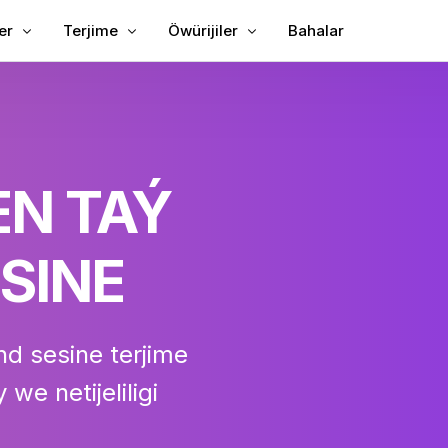
er
Terjime
Öwürijiler
Bahalar
ubtitrleri goşuň
Wideo terjime ediň
Tekst üçin wideo
Subtitr goşuň
Wideo terjimeçisi
MP3-den tekst
 subtitrleri
TXT-den SRT
EN TAÝ
bing
SRT redaktory
terjimeçisi
SRT - TXT
SINE
ediji
VTT SRT
Tekst üçin VTT
land sesine terjime
 we netijeliligi