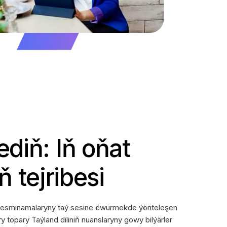
 ediň: Iň oňat
 tejribesi
uw resminamalaryny taý sesine öwürmekde ýöriteleşen
y topary Taýland diliniň nuanslaryny gowy bilýärler