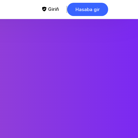
Giriň
Hasaba gir