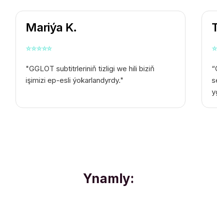
Mariýa K.
⭐
⭐
⭐
⭐
⭐
⭐
"GGLOT subtitrleriniň tizligi we hili biziň
“
işimizi ep-esli ýokarlandyrdy."
s
y
Ynamly: