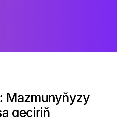
ediň: Mazmunyňyzy
a geçiriň