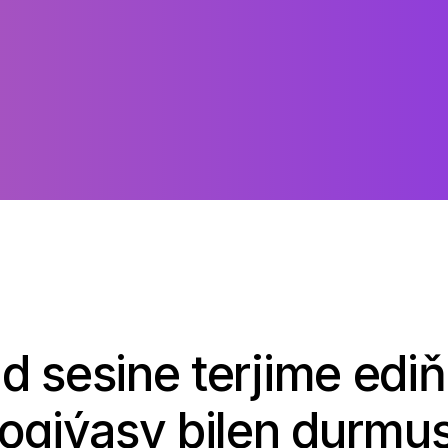
land sesine terjime 
logiýasy bilen durmuş