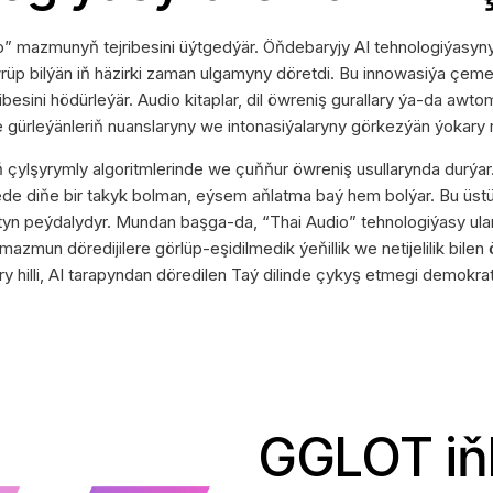
o” mazmunyň tejribesini üýtgedýär. Öňdebaryjy AI tehnologiýasyny u
öwrüp bilýän iň häzirki zaman ulgamyny döretdi. Bu innowasiýa çem
ibesini hödürleýär. Audio kitaplar, dil öwreniş gurallary ýa-da awt
nde gürleýänleriň nuanslaryny we intonasiýalaryny görkezýän ýokary r
ň çylşyrymly algoritmlerinde we çuňňur öwreniş usullarynda durýar.
jede diňe bir takyk bolman, eýsem aňlatma baý hem bolýar. Bu üst
tyn peýdalydyr. Mundan başga-da, “Thai Audio” tehnologiýasy ulan
mazmun döredijilere görlüp-eşidilmedik ýeňillik we netijelilik bil
y hilli, AI tarapyndan döredilen Taý dilinde çykyş etmegi demokrat
GGLOT iňli