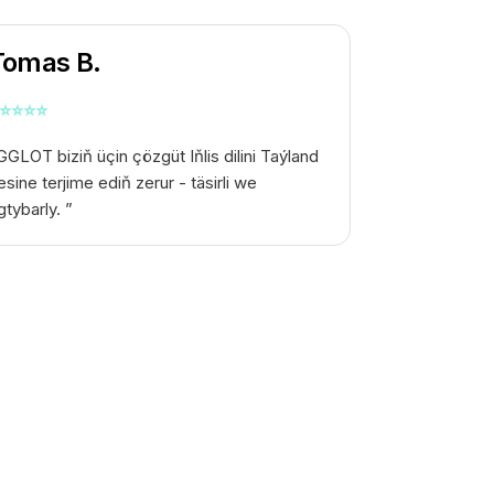
Tomas B.
⭐
⭐
⭐
⭐
GGLOT biziň üçin çözgüt
Iňlis dilini Taýland
esine terjime ediň
zerur - täsirli we
gtybarly. ”