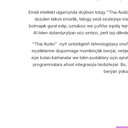
Emeli intellekt ulgamynda düýbüni tutujy “Thai Audi
düzülen teksti ömürlik, tebigy sesli sözleýişe 
bolmajak gural edip, üznüksiz we çuňňur eşidiş tejr
AI bilen dolandyrylýan söz sintezi, ýerli taý dili
“Thai Audio” -nyň üstünliginiň tehnologiýasy onu
inçeliklerine düşünmäge mümkinçilik berýär, neti
eýe bolan kärhanalar we bilim pudaklary üçin aýra
programmalara aňsat integrasiýa hödürleýär. Bu, 
berýän ýokar