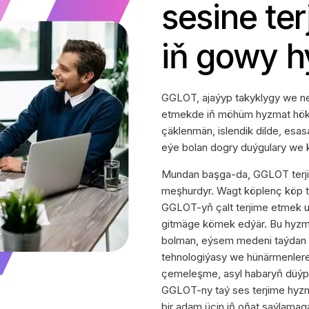
sesine te
iň gowy 
GGLOT, ajaýyp takyklygy we netije
etmekde iň möhüm hyzmat hökmü
çäklenmän, islendik dilde, esa
eýe bolan dogry duýgulary we k
Mundan başga-da, GGLOT terjime
meşhurdyr. Wagt köplenç köp t
GGLOT-yň çalt terjime etmek u
gitmäge kömek edýär. Bu hyzmat,
bolman, eýsem medeni taýdan h
tehnologiýasy we hünärmenlere
çemeleşme, asyl habaryň düýp
GGLOT-ny taý ses terjime hyzmat
bir adam üçin iň oňat saýlamag