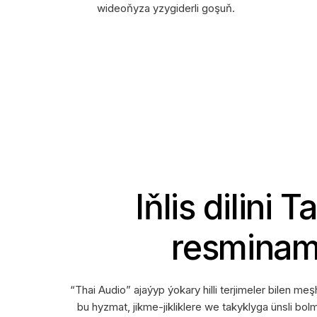
wideoňyza yzygiderli goşuň.
Iňlis dilini 
resminama
“Thai Audio” ajaýyp ýokary hilli terjimeler bilen 
bu hyzmat, jikme-jikliklere we takyklyga ünsli bol