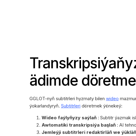
Transkripsiýaňy
ädimde döretme
GGLOT-nyň subtitrleri hyzmaty bilen
wideo
mazmuny
ýokarlandyryň.
Subtitrleri
döretmek ýönekeý:
Wideo faýlyňyzy saýlaň
: Subtitr ýazmak i
Awtomatiki transkripsiýa başlaň
: AI tehn
Jemleýji subtitrleri redaktirläň we ýüklä