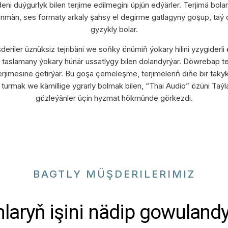
i duýgurlyk bilen terjime edilmegini üpjün edýärler. Terjimä bo
nmän, ses formaty arkaly şahsy el degirme gatlagyny goşup, taý di
gyzykly bolar.
iler üznüksiz tejribäni we soňky önümiň ýokary hilini yzygiderli 
 taslamany ýokary hünär ussatlygy bilen dolandyrýar. Döwrebap te
jimesine getirýär. Bu goşa çemeleşme, terjimeleriň diňe bir taky
rmak we kämillige ygrarly bolmak bilen, “Thai Audio” özüni Taýla
gözleýänler üçin hyzmat hökmünde görkezdi.
BAGTLY MÜŞDERILERIMIZ
aryň işini nädip gowuland