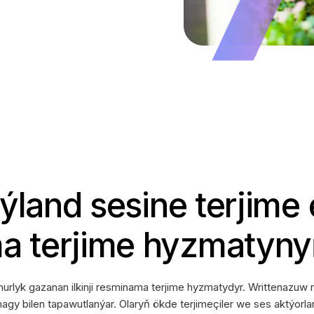
Taýland sesine terjime
 terjime hyzmatynyň
meşhurlyk gazanan ilkinji resminama terjime hyzmatydyr. Writtenaz
magy bilen tapawutlanýar. Olaryň ökde terjimeçiler we ses aktýorlar