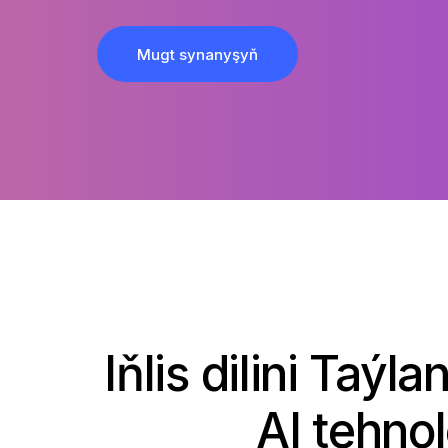
Mugt synanyşyň
Iňlis dilini Taý
AI tehno