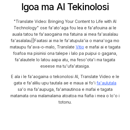
Igoa ma AI Tekinolosi
"Translate Video: Bringing Your Content to Life with AI
Technology" ose fa'ato'aga fou lea e fa'afouina ai le
auala tatou te fa'aaogaina ma fatuina ai mea fa'asalalau
fa'asalalau||Faatasi ai ma le fa'atupula'ia o mana'oga mo
mataupu fa'ava-o-malo, Translate
Vitio
e mafai ai e tagata
foafoa ma pisinisi ona talepe i lalo pa puipui o gagana,
fa'alautele lo latou aapa atu, ma feso'ota'i ma tagata
eseese ma tu'ufa'atasiga.
E ala i le fa'aogaina o tekonolosi AI, Translate Video e le
gata e fa'aliliu upu tautala ae e maua ai fo'i
fa'aulutala
sa'o ma fa'aupuga, fa'amautinoa e mafai e tagata
matamata ona malamalama atoatoa ma fiafia i mea o lo'o i
totonu.