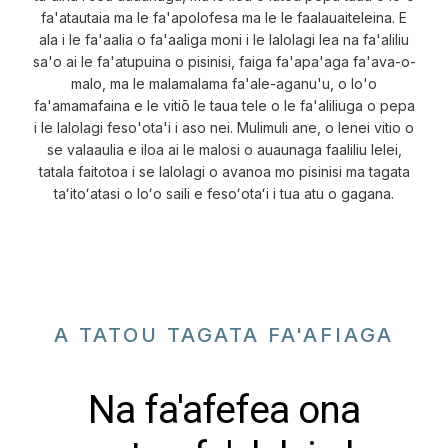
fa'atautaia ma le fa'apolofesa ma le le faalauaiteleina. E
ala i le fa'aalia o fa'aaliga moni i le lalolagi lea na fa'aliliu
sa'o ai le fa'atupuina o pisinisi, faiga fa'apa'aga fa'ava-o-
malo, ma le malamalama fa'ale-aganu'u, o lo'o
fa'amamafaina e le vitiō le taua tele o le fa'aliliuga o pepa
i le lalolagi feso'ota'i i aso nei. Mulimuli ane, o lenei vitio o
se valaaulia e iloa ai le malosi o auaunaga faaliliu lelei,
tatala faitotoa i se lalolagi o avanoa mo pisinisi ma tagata
taʻitoʻatasi o loʻo saili e fesoʻotaʻi i tua atu o gagana.
A TATOU TAGATA FA'AFIAGA
Na fa'afefea ona