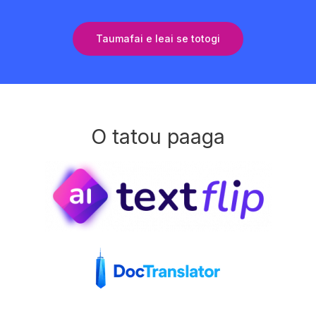
Taumafai e leai se totogi
O tatou paaga