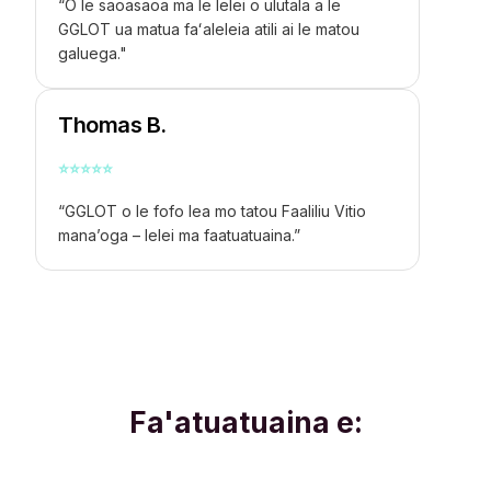
“O le saoasaoa ma le lelei o ulutala a le
GGLOT ua matua faʻaleleia atili ai le matou
galuega."
Thomas B.
⭐
⭐
⭐
⭐
⭐
“GGLOT o le fofo lea mo tatou
Faaliliu Vitio
mana’oga – lelei ma faatuatuaina.”
Fa'atuatuaina e: