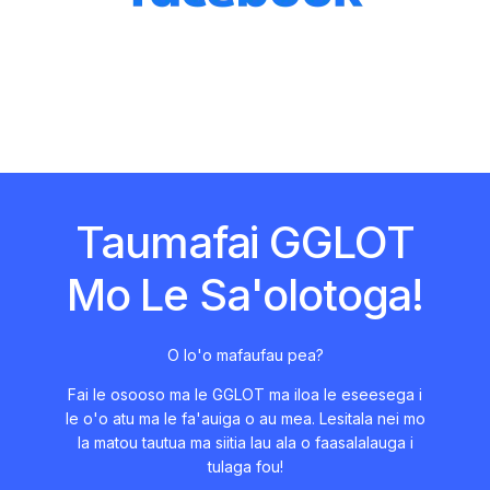
Taumafai GGLOT
Mo Le Sa'olotoga!
O lo'o mafaufau pea?
Fai le osooso ma le GGLOT ma iloa le eseesega i
le o'o atu ma le fa'auiga o au mea. Lesitala nei mo
la matou tautua ma siitia lau ala o faasalalauga i
tulaga fou!