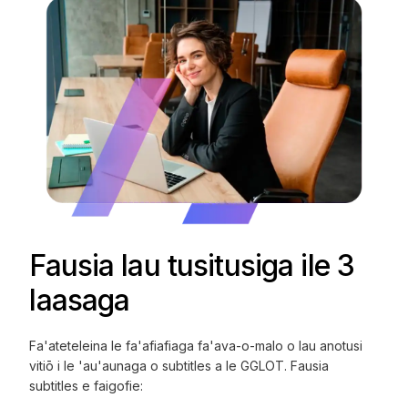
Fausia lau tusitusiga ile 3
laasaga
Fa'ateteleina le fa'afiafiaga fa'ava-o-malo o lau anotusi
vitiō i le 'au'aunaga o subtitles a le GGLOT. Fausia
subtitles e faigofie: