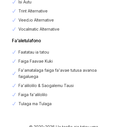
Isi Autu
Trint Alternative
Veed.io Alternative
Vocalmatic Alternative
Fa'aletulafono
Faatatau ia tatou
Faiga Faavae Kuki
Fa'amatalaga faiga fa'avae tutusa avanoa
faigaluega
Fa'alilolilo & Saogalemu Tausi
Faiga fa'alilolilo
Login
Tulaga ma Tulaga
Saini loa
© 2020-2026 Ua taofia aia tatau uma