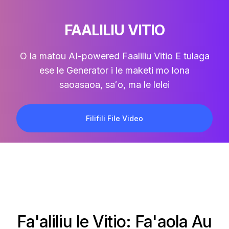
FAALILIU VITIO
O la matou AI-powered
Faaliliu Vitio
E tulaga
ese le Generator i le maketi mo lona
saoasaoa, saʻo, ma le lelei
Filifili File Video
Fa'aliliu le Vitio: Fa'aola Au