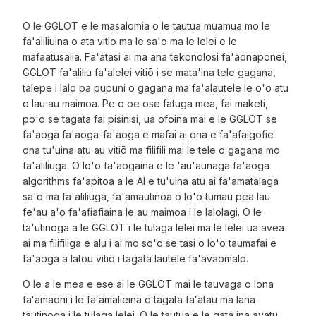
O le GGLOT e le masalomia o le tautua muamua mo le
fa'aliliuina o ata vitio ma le sa'o ma le lelei e le
mafaatusalia. Fa'atasi ai ma ana tekonolosi fa'aonaponei,
GGLOT fa'aliliu fa'alelei vitiō i se mata'ina tele gagana,
talepe i lalo pa pupuni o gagana ma fa'alautele le o'o atu
o lau au maimoa. Pe o oe ose fatuga mea, fai maketi,
po'o se tagata fai pisinisi, ua ofoina mai e le GGLOT se
fa'aoga fa'aoga-fa'aoga e mafai ai ona e fa'afaigofie
ona tu'uina atu au vitiō ma filifili mai le tele o gagana mo
fa'aliliuga. O lo'o fa'aogaina e le 'au'aunaga fa'aoga
algorithms fa'apitoa a le AI e tu'uina atu ai fa'amatalaga
sa'o ma fa'aliliuga, fa'amautinoa o lo'o tumau pea lau
fe'au a'o fa'afiafiaina le au maimoa i le lalolagi. O le
ta'utinoga a le GGLOT i le tulaga lelei ma le lelei ua avea
ai ma filifiliga e alu i ai mo so'o se tasi o lo'o taumafai e
fa'aoga a latou vitiō i tagata lautele fa'avaomalo.
O le a le mea e ese ai le GGLOT mai le tauvaga o lona
faʻamaoni i le faʻamalieina o tagata faʻatau ma lana
tautinoga i le tulaga lelei. O le tautua e le gata ina avatu