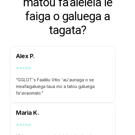
matou fa'aleleia le
faiga o galuega a
tagata?
Alex P.
⭐
⭐
⭐
⭐
⭐
“GGLOT's
Faaliliu Vitio
'au'aunaga o se
meafaigaluega taua mo a tatou galuega
fa'avaomalo."
Maria K.
⭐
⭐
⭐
⭐
⭐