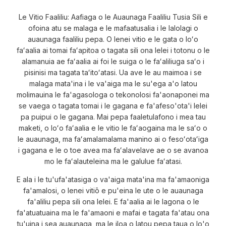
Le Vitio Faaliliu: Aafiaga o le Auaunaga Faaliliu Tusia Sili e
ofoina atu se malaga e le mafaatusalia i le lalolagi o
auaunaga faaliliu pepa. O lenei vitio e le gata o loʻo
faʻaalia ai tomai faʻapitoa o tagata sili ona lelei i totonu o le
alamanuia ae faʻaalia ai foi le suiga o le faʻaliliuga saʻo i
pisinisi ma tagata taʻitoʻatasi. Ua ave le au maimoa i se
malaga mata'ina i le va'aiga ma le su'ega a'o latou
molimauina le fa'agasologa o tekonolosi fa'aonaponei ma
se vaega o tagata tomai i le gagana e fa'afeso'ota'i lelei
pa puipui o le gagana. Mai pepa faaletulafono i mea tau
maketi, o loʻo faʻaalia e le vitio le faʻaogaina ma le saʻo o
le auaunaga, ma faʻamalamalama manino ai o fesoʻotaʻiga
i gagana e le o toe avea ma faʻalavelave ae o se avanoa
mo le faʻalauteleina ma le galulue faʻatasi.
E ala i le tu'ufa'atasiga o va'aiga mata'ina ma fa'amaoniga
fa'amalosi, o lenei vitiō e pu'eina le ute o le auaunaga
fa'aliliu pepa sili ona lelei. E fa'aalia ai le lagona o le
fa'atuatuaina ma le fa'amaoni e mafai e tagata fa'atau ona
tu'uina i sea auaunaga, ma le iloa o latou pepa taua o lo'o