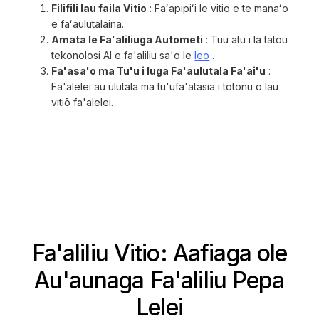
Filifili lau faila Vitio
: Faʻapipiʻi le vitio e te manaʻo
e faʻaulutalaina.
Amata le Fa'aliliuga Autometi
: Tuu atu i la tatou
tekonolosi AI e fa'aliliu sa'o le
leo
.
Fa'asa'o ma Tu'u i luga Fa'aulutala Fa'ai'u
:
Fa'alelei au ulutala ma tu'ufa'atasia i totonu o lau
vitiō fa'alelei.
Fa'aliliu Vitio: Aafiaga ole
Au'aunaga Fa'aliliu Pepa
Lelei