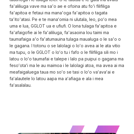
fa'aliliuga vave ma sa'o ae e ofoina atu fo'i filifiliga
fa'apitoa e fetaui ma mana'oga fa'apitoa o tagata
ta'ito'atasi. Pe e te manaʻomia ni ulutala, leo, poʻo mea
uma e lua, GGLOT ua e ufiufi. O lona tulaga fa'apitoa e
fa'afaigofie ai le fa'aliliuga, fa'asaoina lou taimi ma
taumafaiga a'o fa'atumauina tulaga maualuga o le sa'o o
le gagana. I totonu o se lalolagi o loʻo avea ai le ata vitio
ma tupu, o le GGLOT o loʻo tu i fafo o le filifiliga sili mo i
latou o loʻo taumafai e talepe i lalo pa puipui o gagana ma
fesoʻotaʻi ma le au maimoa i le lalolagi atoa, ma avea ai ma
meafaigaluega taua mo soʻo se tasi o loʻo vaʻavaʻai e
faʻalautele lo latou aapa ma aʻafiaga e ala i mea
faʻasalalau.