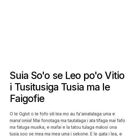
Suia So'o se Leo po'o Vitio
i Tusitusiga Tusia ma le
Faigofie
O le Gglot o le fofo sili lea mo au faʻamatalaga uma e
manaʻomia! Mai fonotaga ma tautalaga i ata tifaga mai fafo
ma fatuga musika, e mafai e la tatou tulaga malosi ona
tusia soo se mea ma mea uma i sekone. E le gata i lea, e