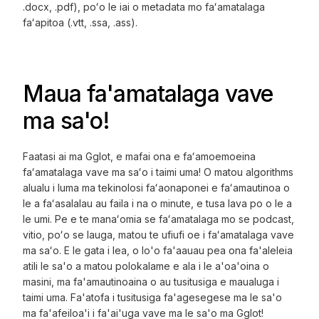
.docx, .pdf), poʻo le iai o metadata mo faʻamatalaga
faʻapitoa (.vtt, .ssa, .ass).
Maua fa'amatalaga vave
ma sa'o!
Faatasi ai ma Gglot, e mafai ona e faʻamoemoeina
faʻamatalaga vave ma saʻo i taimi uma! O matou algorithms
alualu i luma ma tekinolosi faʻaonaponei e faʻamautinoa o
le a faʻasalalau au faila i na o minute, e tusa lava po o le a
le umi. Pe e te manaʻomia se faʻamatalaga mo se podcast,
vitio, poʻo se lauga, matou te ufiufi oe i faʻamatalaga vave
ma saʻo. E le gata i lea, o lo'o fa'aauau pea ona fa'aleleia
atili le sa'o a matou polokalame e ala i le a'oa'oina o
masini, ma fa'amautinoaina o au tusitusiga e maualuga i
taimi uma. Fa'atofa i tusitusiga fa'agesegese ma le sa'o
ma fa'afeiloa'i i fa'ai'uga vave ma le sa'o ma Gglot!