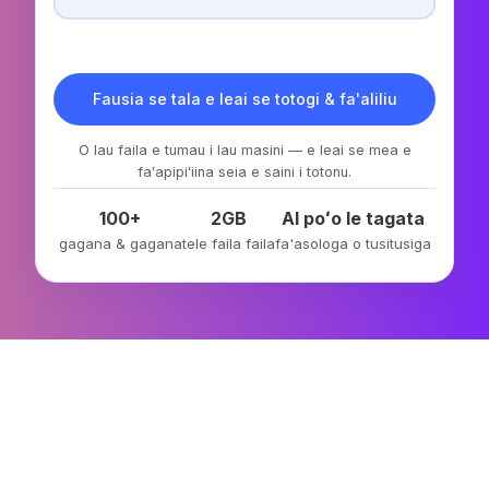
Fausia se tala e leai se totogi & fa'aliliu
O lau faila e tumau i lau masini — e leai se mea e
faʻapipiʻiina seia e saini i totonu.
100+
2GB
AI poʻo le tagata
gagana & gagana
tele faila faila
fa'asologa o tusitusiga