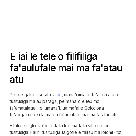
E iai le tele o filifiliga
fa'aulufale mai ma fa'atau
atu
Pe o e galue i se ata
vitiō
, mana'omia le fa'asoa atu o
tusitusiga ma au pa'aga, pe mana'o e teu mo
fa'amatalaga i le lumana'i, ua mafai e Gglot ona
fa'aogaina oe i la matou fa'aulufale mai ma fa'atau atu.
E talia e Gglot so'o se faila leo ma faila vitio mo au
tusitusiga. Fai ni tusitusiga faigofie e faitau ma lolomi (.txt,