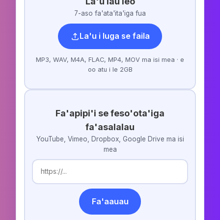
La'u lau leo
7-aso fa'ata'ita'iga fua
La'u i luga se faila
MP3, WAV, M4A, FLAC, MP4, MOV ma isi mea · e
oo atu i le 2GB
Fa'apipi'i se feso'ota'iga
fa'asalalau
YouTube, Vimeo, Dropbox, Google Drive ma isi
mea
Fa'aauau