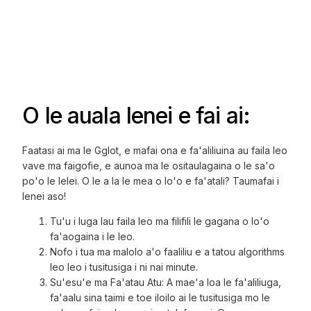
O le auala lenei e fai ai:
Faatasi ai ma le Gglot, e mafai ona e fa'aliliuina au faila leo
vave ma faigofie, e aunoa ma le ositaulagaina o le sa'o
po'o le lelei. O le a la le mea o lo'o e fa'atali? Taumafai i
lenei aso!
Tu'u i luga lau faila leo ma filifili le gagana o lo'o
fa'aogaina i le leo.
Nofo i tua ma malolo a'o faaliliu e a tatou algorithms
leo leo i tusitusiga i ni nai minute.
Su'esu'e ma Fa'atau Atu: A mae'a loa le fa'aliliuga,
fa'aalu sina taimi e toe iloilo ai le tusitusiga mo le