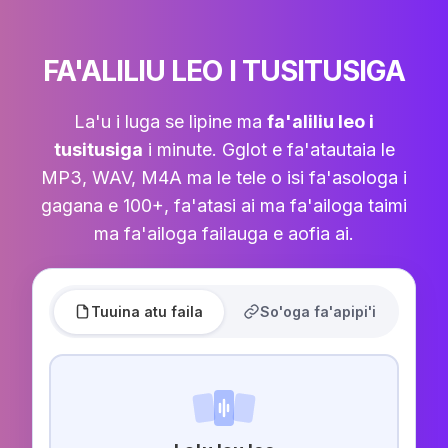
FA'ALILIU LEO I TUSITUSIGA
La'u i luga se lipine ma
fa'aliliu leo i
tusitusiga
i minute. Gglot e fa'atautaia le
MP3, WAV, M4A ma le tele o isi fa'asologa i
gagana e 100+, fa'atasi ai ma fa'ailoga taimi
ma fa'ailoga failauga e aofia ai.
Tuuina atu faila
So'oga fa'apipi'i