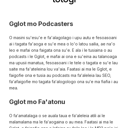
Gglot mo Podcasters
O masini su'esu'e e fa'alagolago i upu autu e fesoasoani
ai i tagata fa'aoga e su'e mea o lo'o latou sailia, ae na'o
leo e mafai ona faigata ona su'e. E ala i le tusiaina o au
podcasts i le Gglot, e mafai ai ona e su'eina au talanoaga
ma upusii manatua, fesoasoani i le tele o tagata e su'e lau
saite ma fa'ateleina lou va'aia. Faatasi ai ma le Gglot, e
faigofie ona e tusia au podcasts ma faʻaleleia lau SEO,
faʻafaigofie mo tagata faʻalogologo ona suʻe ma fiafia i au
mea.
Gglot mo Fa'atonu
O faʻamatalaga o se auala taua e faʻaleleia atili ai le
malamalama ma le faʻaogaina o au mea. Faatasi ai ma le