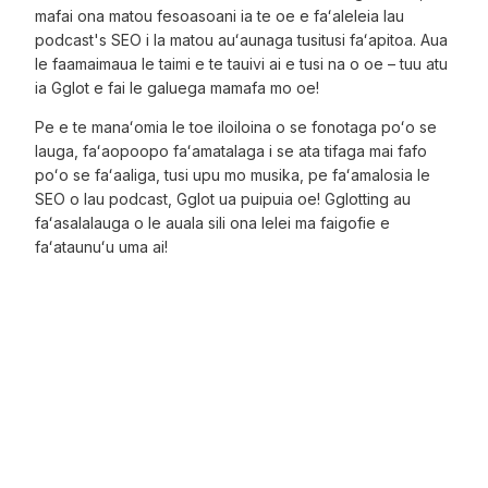
mafai ona matou fesoasoani ia te oe e faʻaleleia lau
podcast's SEO i la matou auʻaunaga tusitusi faʻapitoa. Aua
le faamaimaua le taimi e te tauivi ai e tusi na o oe – tuu atu
ia Gglot e fai le galuega mamafa mo oe!
Pe e te manaʻomia le toe iloiloina o se fonotaga poʻo se
lauga, faʻaopoopo faʻamatalaga i se ata tifaga mai fafo
poʻo se faʻaaliga, tusi upu mo musika, pe faʻamalosia le
SEO o lau podcast, Gglot ua puipuia oe! Gglotting au
faʻasalalauga o le auala sili ona lelei ma faigofie e
faʻataunuʻu uma ai!