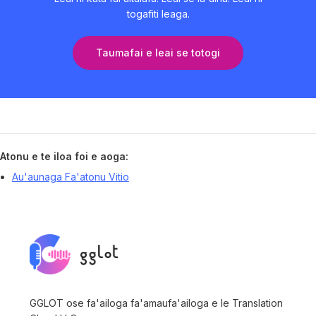
togafiti leaga.
Taumafai e leai se totogi
Atonu e te iloa foi e aoga:
Au'aunaga Fa'atonu Vitio
GGLOT ose fa'ailoga fa'amaufa'ailoga e le Translation