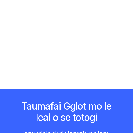
Taumafai Gglot mo le
leai o se totogi
Leai ni kata fai aitalafu. Leai se la'uina. Leai ni