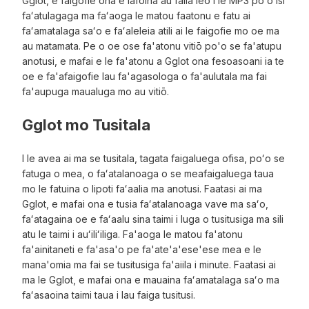
Gglot, e faigofie ona e lafoina au faila leo i le MP3 poʻo isi
faʻatulagaga ma faʻaoga le matou faatonu e fatu ai
faʻamatalaga saʻo e faʻaleleia atili ai le faigofie mo oe ma
au matamata. Pe o oe ose fa'atonu vitiō po'o se fa'atupu
anotusi, e mafai e le fa'atonu a Gglot ona fesoasoani ia te
oe e fa'afaigofie lau fa'agasologa o fa'aulutala ma fai
fa'aupuga maualuga mo au vitiō.
Gglot mo Tusitala
I le avea ai ma se tusitala, tagata faigaluega ofisa, poʻo se
fatuga o mea, o faʻatalanoaga o se meafaigaluega taua
mo le fatuina o lipoti faʻaalia ma anotusi. Faatasi ai ma
Gglot, e mafai ona e tusia faʻatalanoaga vave ma saʻo,
faʻatagaina oe e faʻaalu sina taimi i luga o tusitusiga ma sili
atu le taimi i auʻiliʻiliga. Fa'aoga le matou fa'atonu
fa'ainitaneti e fa'asa'o pe fa'ate'a'ese'ese mea e le
mana'omia ma fai se tusitusiga fa'aiila i minute. Faatasi ai
ma le Gglot, e mafai ona e mauaina faʻamatalaga saʻo ma
faʻasaoina taimi taua i lau faiga tusitusi.