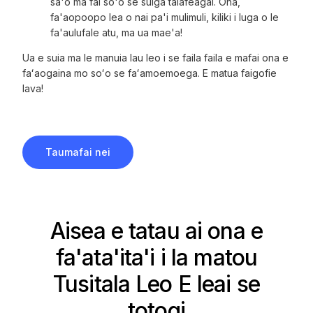
sa'o ma fai so'o se suiga talafeagai. Ona,
fa'aopoopo lea o nai pa'i mulimuli, kiliki i luga o le
fa'aulufale atu, ma ua mae'a!
Ua e suia ma le manuia lau leo i se faila faila e mafai ona e
faʻaogaina mo soʻo se faʻamoemoega. E matua faigofie
lava!
Taumafai nei
Aisea e tatau ai ona e
fa'ata'ita'i i la matou
Tusitala Leo E leai se
totogi