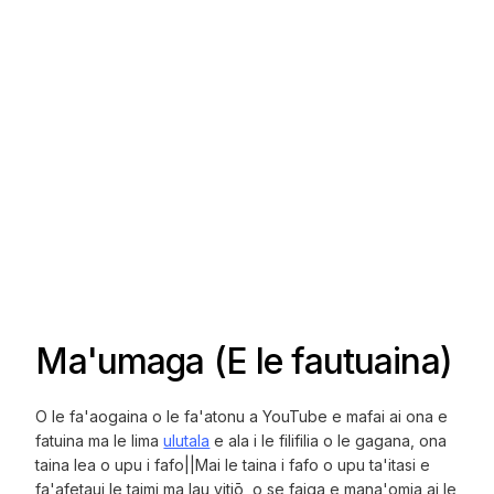
Ma'umaga (E le fautuaina)
O le fa'aogaina o le fa'atonu a YouTube e mafai ai ona e
fatuina ma le lima
ulutala
e ala i le filifilia o le gagana, ona
taina lea o upu i fafo||Mai le taina i fafo o upu ta'itasi e
fa'afetaui le taimi ma lau vitiō, o se faiga e mana'omia ai le