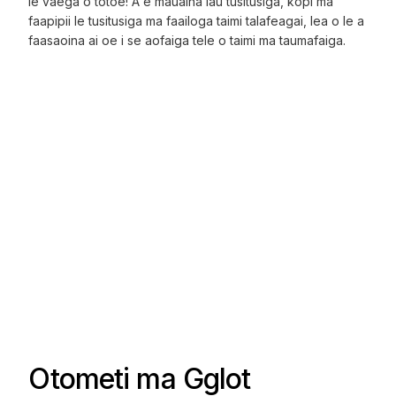
le vaega o totoe! A e mauaina lau tusitusiga, kopi ma
faapipii le tusitusiga ma faailoga taimi talafeagai, lea o le a
faasaoina ai oe i se aofaiga tele o taimi ma taumafaiga.
Otometi ma Gglot