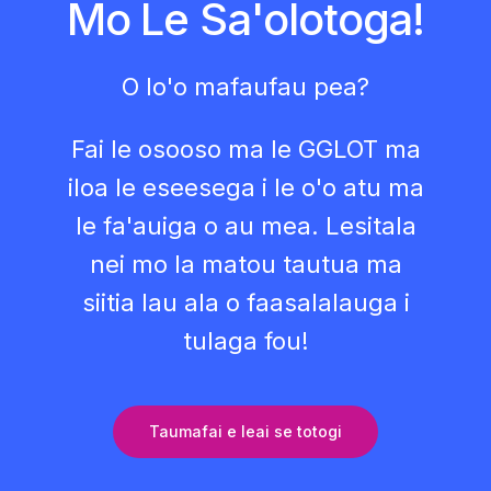
Mo Le Sa'olotoga!
O lo'o mafaufau pea?
Fai le osooso ma le GGLOT ma
iloa le eseesega i le o'o atu ma
le fa'auiga o au mea. Lesitala
nei mo la matou tautua ma
siitia lau ala o faasalalauga i
tulaga fou!
Taumafai e leai se totogi