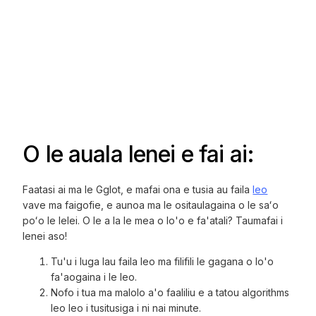
O le auala lenei e fai ai:
Faatasi ai ma le Gglot, e mafai ona e tusia au faila
leo
vave ma faigofie, e aunoa ma le ositaulagaina o le saʻo
poʻo le lelei. O le a la le mea o lo'o e fa'atali? Taumafai i
lenei aso!
Tu'u i luga lau faila leo ma filifili le gagana o lo'o
fa'aogaina i le leo.
Nofo i tua ma malolo a'o faaliliu e a tatou algorithms
leo leo i tusitusiga i ni nai minute.