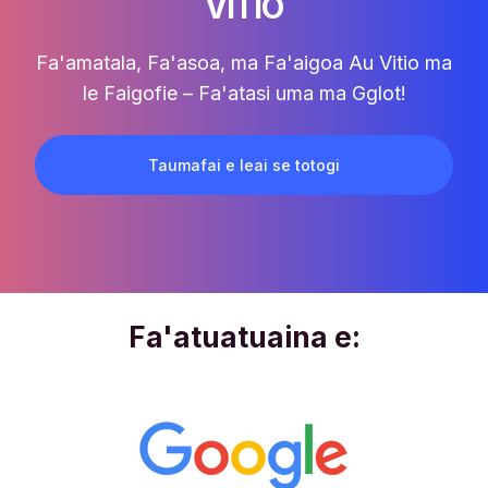
VITIO
Fa'amatala, Fa'asoa, ma Fa'aigoa Au Vitio ma
le Faigofie – Fa'atasi uma ma Gglot!
Taumafai e leai se totogi
Fa'atuatuaina e: