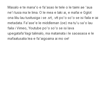
Masalo e te mana'o e fa'asao le tele o le taimi ae 'aua
ne'i tusia ma le lima. O le mea e laki ai, e mafai e Gglot
ona liliu lau tusitusiga i se .srt, .vtt po'o so'o se isi faila e iai
metadata. Fa'ase'e le middleman (oe) ma tu'u sa'o lau
faila i Vimeo, Youtube po'o so'o se isi lava
upegatafa'ilagi talimalo, ma matamata i le saoasaoa e le
mafaatusalia lea e fa'aigoaina ai mo oe!