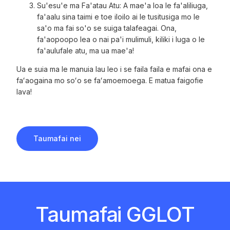
Su'esu'e ma Fa'atau Atu: A mae'a loa le fa'aliliuga,
fa'aalu sina taimi e toe iloilo ai le tusitusiga mo le
sa'o ma fai so'o se suiga talafeagai. Ona,
fa'aopoopo lea o nai pa'i mulimuli, kiliki i luga o le
fa'aulufale atu, ma ua mae'a!
Ua e suia ma le manuia lau leo i se faila faila e mafai ona e
faʻaogaina mo soʻo se faʻamoemoega. E matua faigofie
lava!
Taumafai nei
Taumafai GGLOT