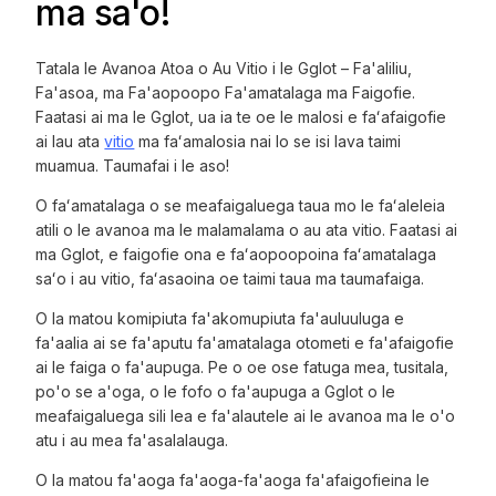
ma sa'o!
Tatala le Avanoa Atoa o Au Vitio i le Gglot – Fa'aliliu,
Fa'asoa, ma Fa'aopoopo Fa'amatalaga ma Faigofie.
Faatasi ai ma le Gglot, ua ia te oe le malosi e faʻafaigofie
ai lau ata
vitio
ma faʻamalosia nai lo se isi lava taimi
muamua. Taumafai i le aso!
O faʻamatalaga o se meafaigaluega taua mo le faʻaleleia
atili o le avanoa ma le malamalama o au ata vitio. Faatasi ai
ma Gglot, e faigofie ona e faʻaopoopoina faʻamatalaga
saʻo i au vitio, faʻasaoina oe taimi taua ma taumafaiga.
O la matou komipiuta fa'akomupiuta fa'auluuluga e
fa'aalia ai se fa'aputu fa'amatalaga otometi e fa'afaigofie
ai le faiga o fa'aupuga. Pe o oe ose fatuga mea, tusitala,
po'o se a'oga, o le fofo o fa'aupuga a Gglot o le
meafaigaluega sili lea e fa'alautele ai le avanoa ma le o'o
atu i au mea fa'asalalauga.
O la matou fa'aoga fa'aoga-fa'aoga fa'afaigofieina le