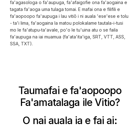
fa'agasologa o fa'aupuga, fa'afaigofie ona fa'aogaina e
tagata fa'aoga uma tulaga tomai. E mafai ona e filifili e
fa'aopoopo fa'aupuga i lau vitiō i ni auala 'ese'ese e tolu
- ta'i lima, fa'aogaina la matou polokalame tautala-i-tusi
mo le fa'atupu-ta'avale, po'o le tu'uina atu o se faila
fa'aupuga na iai muamua (fa'ata'ita'iga, SRT, VTT, ASS,
SSA, TXT).
Taumafai e fa'aopoopo
Fa'amatalaga ile Vitio?
O nai auala ia e fai ai: