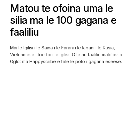
Matou te ofoina uma le
silia ma le 100 gagana e
faaliliu
Mai le Igilisi i le Saina i le Farani i le Iapani i le Rusia,
Vietnamese…toe foi i le Igilisi, O le au faaliliu malolosi a
Gglot ma Happyscribe e tele le poto i gagana eseese.