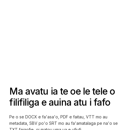
Ma avatu ia te oe le tele o
filifiliga e auina atu i fafo
Pe o se DOCX e fa'asa'o, PDF e faitau, VTT mo au
metadata, SBV po'o SRT mo au fa'amatalaga pe na'o se
TXT faigofie, oi matou uma ua e ufiufi.