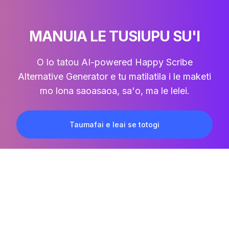
MANUIA LE TUSIUPU SU'I
O lo tatou AI-powered Happy Scribe
Alternative Generator e tu matilatila i le maketi
mo lona saoasaoa, sa'o, ma le lelei.
Taumafai e leai se totogi