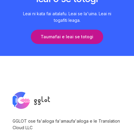
Leai ni kata fai aitalafu. Leai se la'uina. Leai ni
togafiti leaga.
Taumafai e leai se totogi
GGLOT ose fa'ailoga fa'amaufa'ailoga e le Translation
Cloud LLC