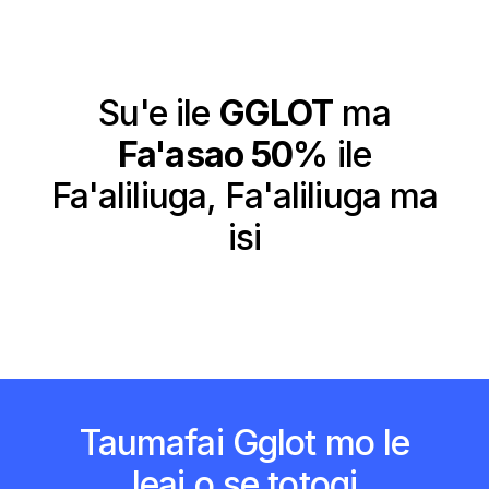
Su'e ile
GGLOT
ma
Fa'asao 50%
ile
Fa'aliliuga, Fa'aliliuga ma
isi
Taumafai Gglot mo le
leai o se totogi