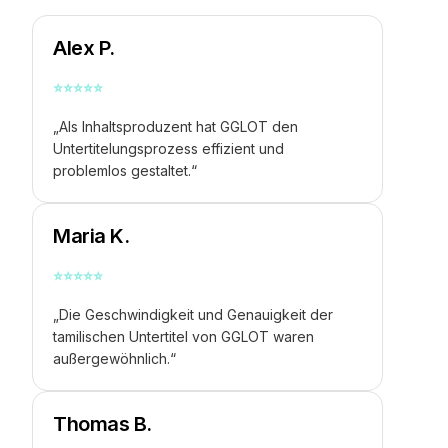
Alex P.
⭐
⭐
⭐
⭐
⭐
„Als Inhaltsproduzent hat GGLOT den
Untertitelungsprozess effizient und
problemlos gestaltet.“
Maria K.
⭐
⭐
⭐
⭐
⭐
„Die Geschwindigkeit und Genauigkeit der
tamilischen Untertitel von GGLOT waren
außergewöhnlich.“
Thomas B.