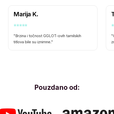
Marija K.
⭐
⭐
⭐
⭐
⭐
⭐
"Brzina i točnost GGLOT-ovih tamilskih
"
titlova bile su iznimne."
z
Pouzdano od: