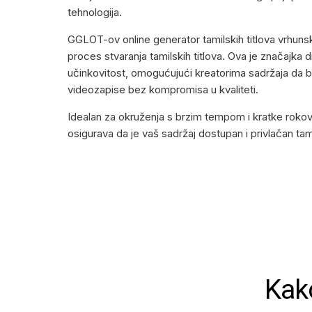
tehnologija.
GGLOT-ov online generator tamilskih titlova vrhunski
proces stvaranja tamilskih titlova. Ova je značajka di
učinkovitost, omogućujući kreatorima sadržaja da br
videozapise bez kompromisa u kvaliteti.
Idealan za okruženja s brzim tempom i kratke rokove
osigurava da je vaš sadržaj dostupan i privlačan tami
Kako