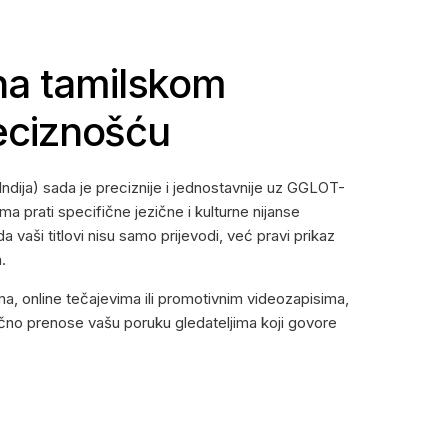
na tamilskom
reciznošću
Indija) sada je preciznije i jednostavnije uz GGLOT-
ma prati specifične jezične i kulturne nijanse
a vaši titlovi nisu samo prijevodi, već pravi prikaz
.
a, online tečajevima ili promotivnim videozapisima,
točno prenose vašu poruku gledateljima koji govore