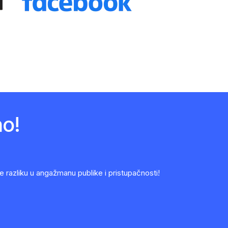
o!
e razliku u angažmanu publike i pristupačnosti!