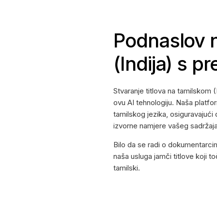
Podnaslov 
(Indija) s p
Stvaranje titlova na tamilskom (
ovu AI tehnologiju. Naša platfor
tamilskog jezika, osiguravajući d
izvorne namjere vašeg sadržaja
Bilo da se radi o dokumentarcim
naša usluga jamči titlove koji 
tamilski.