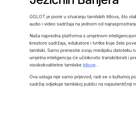
GGLOT je pionir u stvaranju tamilskih titlova, što ol
audio i video sadržaja na jednom od najrasprostranjeni
Naša napredna platforma s umjetnom inteligencijom 
kreatore sadržaja, edukatore i tvrtke koje žele pov
tamilski. Samo prenesite svoju medijsku datoteku n
umjetna inteligencija će učinkovito transkribirati i pr
visokokvalitetne tamilske
titlove
.
Ova usluga nije samo prijevod; radi se o kulturnoj p
sadržaj odjekuje tamilskoj publici na najautentičniji