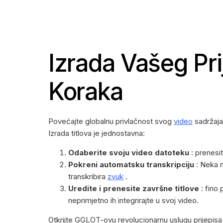
Izrada Vašeg Pri
Koraka
Povećajte globalnu privlačnost svog
video
sadržaja
Izrada titlova je jednostavna:
Odaberite svoju video datoteku
: prenesite
Pokreni automatsku transkripciju
: Neka n
transkribira
zvuk
.
Uredite i prenesite završne titlove
: fino 
neprimjetno ih integrirajte u svoj video.
Otkrijte GGLOT-ovu revolucionarnu uslugu prijepis