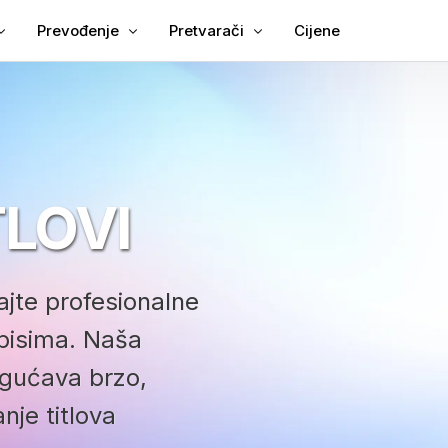
Prevođenje
Pretvarači
Cijene
titlove videu
Prevedi video
Video u tekst
je titlova u MP4
Video prevoditelj
MP3 u tekst
itlovi
TXT na SRT
TLOVI
onizacija
Urednik SRT-a
elj titlova
SRT u TXT
lj VTT-a
VTT u SRT
te profesionalne
VTT u tekst
apisima. Naša
ogućava brzo,
nje titlova