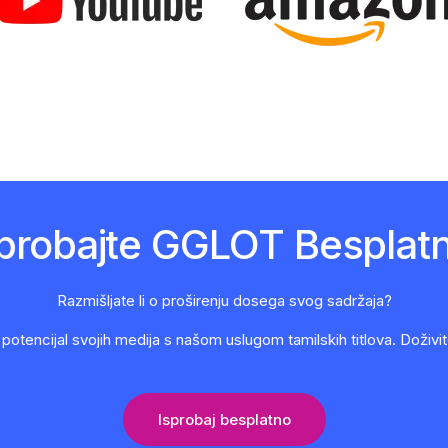
sprobajte GGLOT Besplatn
Razmišljate li o proširenju dosega svog sadržaja?
potencijal svojih medija s našom uslugom tamilskih titlova. Doživit
Isprobaj besplatno