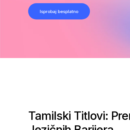
Isprobaj besplatno
Tamilski Titlovi: P
Jezičnih Barijera