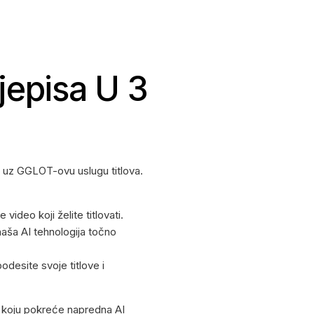
jepisa U 3
 uz GGLOT-ovu uslugu titlova.
 video koji želite titlovati.
aša AI tehnologija točno
podesite svoje titlove i
a koju pokreće napredna AI