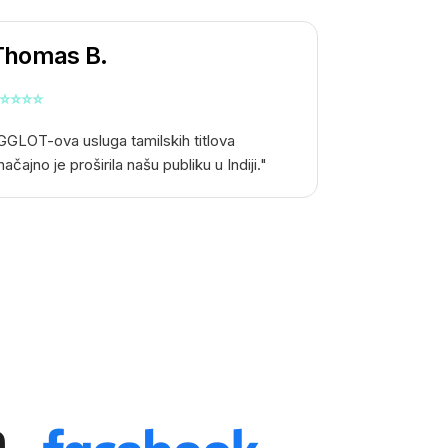
Thomas B.
⭐
⭐
⭐
⭐
GGLOT-ova usluga tamilskih titlova
načajno je proširila našu publiku u Indiji."