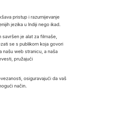
akšava pristup i razumijevanje
jih jezika u Indiji nego ikad.
savršen je alat za filmaše,
ezati se s publikom koja govori
a našu web stranicu, a naša
evesti, pružajući
ovezanosti, osiguravajući da vaš
 mogući način.