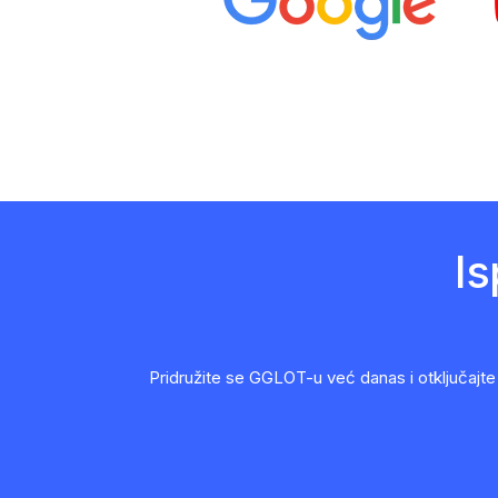
I
Pridružite se GGLOT-u već danas i otključajte 