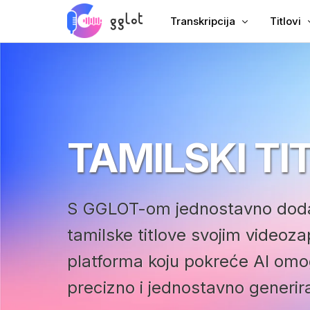
Transkripcija
Titlovi
Prijepis zvuka
Dodajte 
Prijepis videa
Dodavan
Prepišite YouTube
Kineski t
TAMILSKI TI
Transkripcija sastanka
AI sinkr
Audio u tekst
Prevodit
Corporate Voiceover
Stvorite
S GGLOT-om jednostavno dodaj
Audioknjiga Voiceover
tamilske titlove svojim videoz
platforma koju pokreće AI om
precizno i jednostavno generira