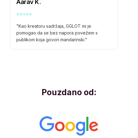
Aarav K.
⭐
⭐
⭐
⭐
⭐
"Kao kreatoru sadržaja, GGLOT mi je
pomogao da se bez napora povežem s
publikom koja govori mandarinski."
Pouzdano od: