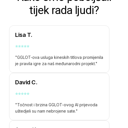
tijek rada ljudi?
Lisa T.
⭐
⭐
⭐
⭐
⭐
"GGLOT-ova usluga kineskih titlova promijenila
je pravila igre za naš međunarodni projekt."
David C.
⭐
⭐
⭐
⭐
⭐
"Točnost i brzina GGLOT-ovog AI prijevoda
uštedjeli su nam nebrojene sate."