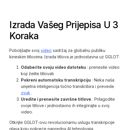
Izrada Vašeg Prijepisa U 3
Koraka
Poboljšajte svoj
video
sadržaj za globalnu publiku
kineskim titlovima. Izrada titlova je jednostavna uz GGLOT:
Odaberite svoju video datoteku
: prenesite video
koji želite titlovati.
Pokreni automatsku transkripciju
: Neka naša
umjetna inteligencija točno transkribira i prevede
zvuk
.
Uredite i prenesite završne titlove
: Prilagodite
svoje titlove i jednostavno ih integrirajte u svoj
video.
Otkrijte GGLOT-ovu revolucionarnu uslugu transkripcije
glasa koju pokreće napredna AI tehnologija.