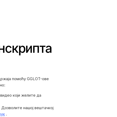
нскрипта
ржаја помоћу GGLOT-ове
но:
видео који желите да
: Дозволите нашој вештачкој
вук
.