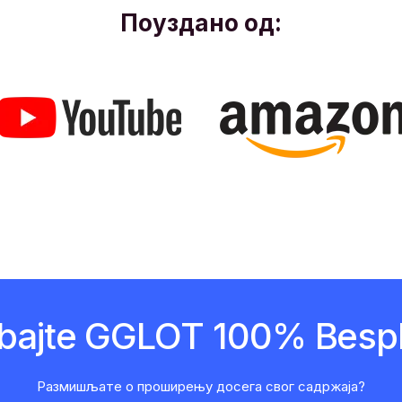
Поуздано од:
obajte GGLOT 100% Bespl
Размишљате о проширењу досега свог садржаја?