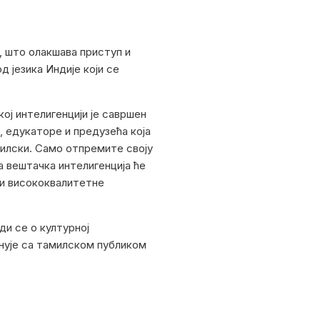
, што олакшава приступ и
 језика Индије који се
ој интелигенцији је савршен
, едукаторе и предузећа која
милски. Само отпремите своју
а вештачка интелигенција ће
ћи висококвалитетне
ди се о културној
онује са тамилском публиком