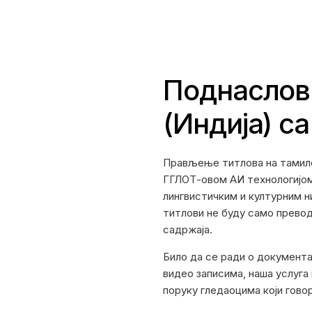
Поднаслов
(Индија) с
Прављење титлова на тамилск
ГГЛОТ-овом АИ технологијом
лингвистичким и културним ни
титлови не буду само превод
садржаја.
Било да се ради о документ
видео записима, наша услуга 
поруку гледаоцима који говор