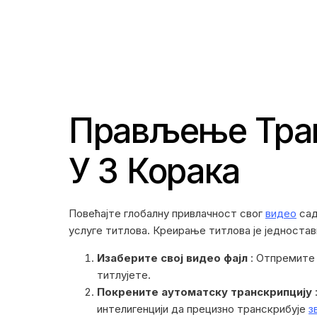
Прављење Тра
У 3 Корака
Повећајте глобалну привлачност свог
видео
сад
услуге титлова. Креирање титлова је једностав
Изаберите свој видео фајл
: Отпремите 
титлујете.
Покрените аутоматску транскрипцију
интелигенцији да прецизно транскрибује
з