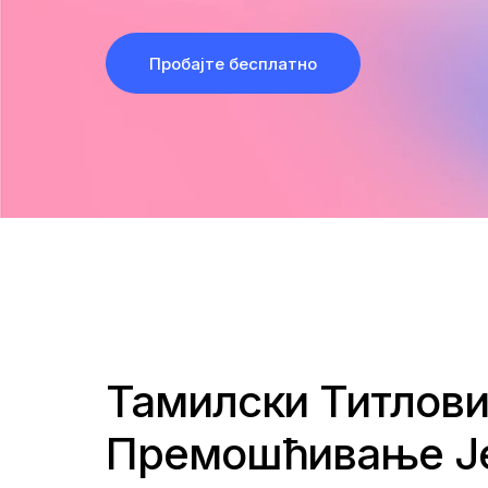
Пробајте бесплатно
Тамилски Титлови
Премошћивање Ј