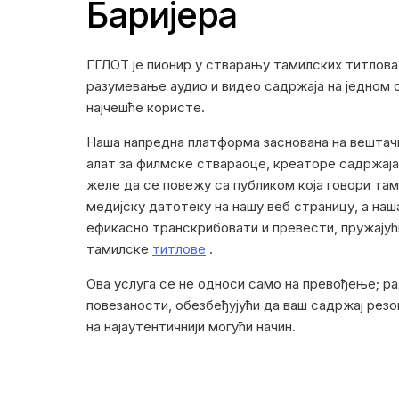
Баријера
ГГЛОТ је пионир у стварању тамилских титлова
разумевање аудио и видео садржаја на једном од
најчешће користе.
Наша напредна платформа заснована на вештачк
алат за филмске ствараоце, креаторе садржаја
желе да се повежу са публиком која говори та
медијску датотеку на нашу веб страницу, а наш
ефикасно транскрибовати и превести, пружају
тамилске
титлове
.
Ова услуга се не односи само на превођење; ра
повезаности, обезбеђујући да ваш садржај рез
на најаутентичнији могући начин.