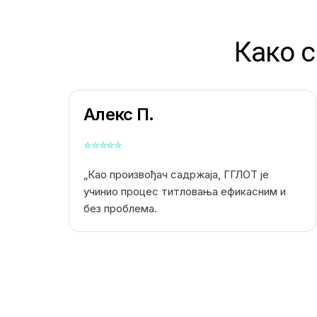
Како 
Алекс П.
⭐
⭐
⭐
⭐
⭐
„Као произвођач садржаја, ГГЛОТ је
учинио процес титловања ефикасним и
без проблема.