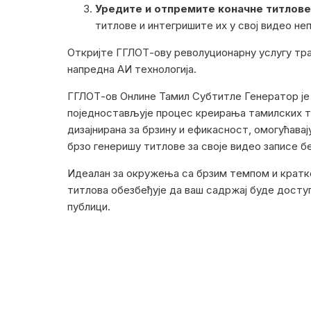
Уредите и отпремите коначне титлове
титлове и интегришите их у свој видео не
Откријте ГГЛОТ-ову револуционарну услугу тра
напредна АИ технологија.
ГГЛОТ-ов Онлине Тамил Субтитле Генератор је 
поједностављује процес креирања тамилских ти
дизајнирана за брзину и ефикасност, омогућава
брзо генеришу титлове за своје видео записе б
Идеалан за окружења са брзим темпом и кратк
титлова обезбеђује да ваш садржај буде доступ
публици.