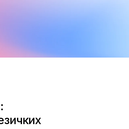
:
езичких