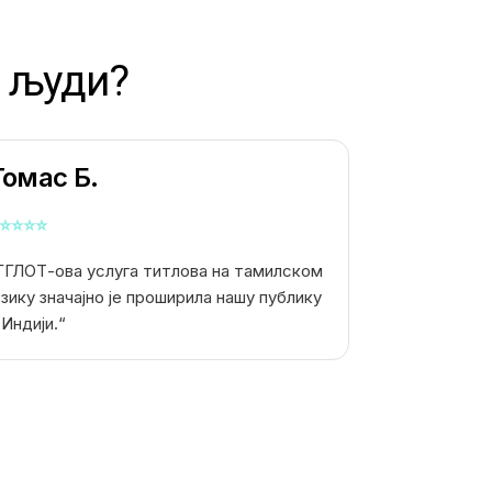
 људи?
Томас Б.
⭐
⭐
⭐
⭐
ГГЛОТ-ова услуга титлова на тамилском
езику значајно је проширила нашу публику
 Индији.“