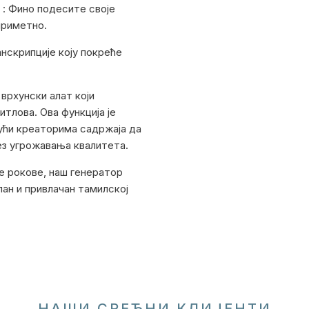
: Фино подесите своје
приметно.
нскрипције коју покреће
врхунски алат који
тлова. Ова функција је
јући креаторима садржаја да
ез угрожавања квалитета.
е рокове, наш генератор
ан и привлачан тамилској
НАШИ СРЕЋНИ КЛИЈЕНТИ