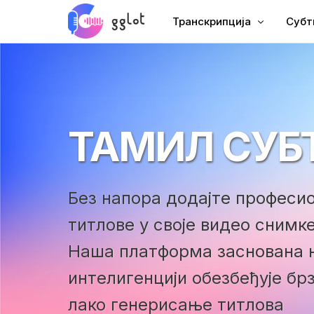
Транскрипција
Субт
Транскрипција звука
Дода
Транскрибујте видео
Дода
Преписати ИоуТубе
Цхин
ТАМИЛ СУБ
Састанак Транскрипције
АИ Д
Аудио за текст
Титл
Без напора додајте професи
Цорпорате Воицеовер
ВТТ 
титлове у своје видео снимк
Аудиобоок Воицеовер
Наша платформа заснована н
интелигенцији обезбеђује бр
лако генерисање титлова