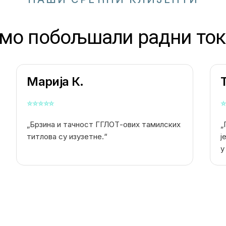
смо побољшали радни ток
Марија К.
⭐
⭐
⭐
⭐
⭐
⭐
„Брзина и тачност ГГЛОТ-ових тамилских
„
титлова су изузетне.“
ј
у