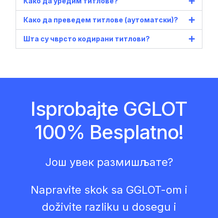
Како да уредим титлове?
Како да преведем титлове (аутоматски)?
Шта су чврсто кодирани титлови?
Isprobajte GGLOT
100% Besplatno!
Још увек размишљате?
Napravite skok sa GGLOT-om i
doživite razliku u dosegu i