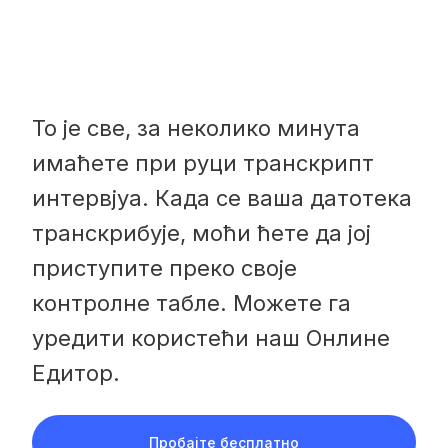
То је све, за неколико минута
имаћете при руци транскрипт
интервјуа. Када се ваша датотека
транскрибује, моћи ћете да јој
приступите преко своје
контролне табле. Можете га
уредити користећи наш Онлине
Едитор.
Пробајте бесплатно