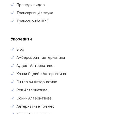
Преведи видео
Транскрипција звука
Транссцрибе Мп3
Упоредити
Blog
Амберсцрипт алтернатива
Аудект Алтернативе
Хаппи Сцрибе Алтернатива
Оттер.аи Алтернативе
Рев Алтернативе
Соник Алтернативе
Алтернативе Тхемес