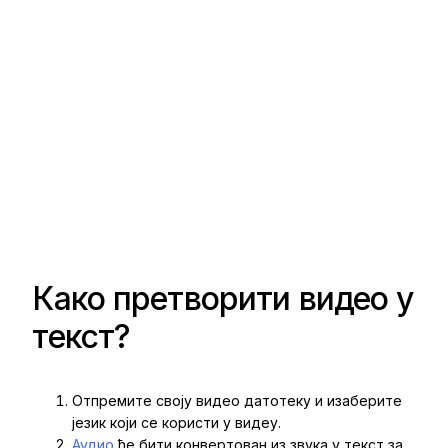
Како претворити видео у
текст?
Отпремите своју видео датотеку и изаберите
језик који се користи у видеу.
Аудио
ће бити конвертован из звука у текст за