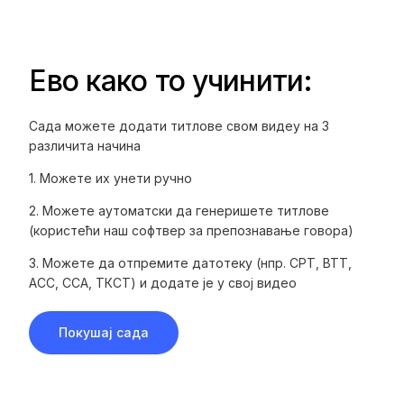
Ево како то учинити:
Сада можете додати титлове свом видеу на 3
различита начина
1. Можете их унети ручно‍
2. Можете аутоматски да генеришете титлове
(користећи наш софтвер за препознавање говора)‍
3. Можете да отпремите датотеку (нпр. СРТ, ВТТ,
АСС, ССА, ТКСТ) и додате је у свој видео
Покушај сада