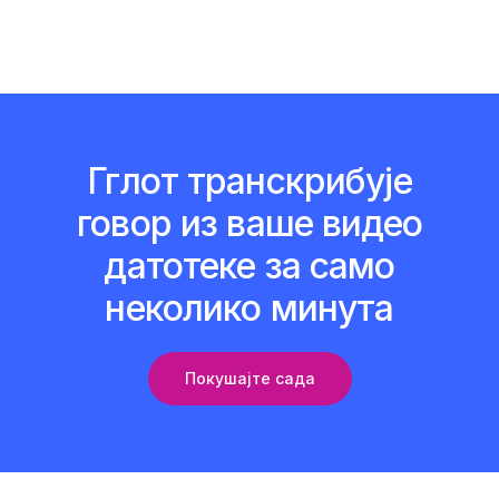
Гглот транскрибује
говор из ваше видео
датотеке за само
неколико минута
Покушајте сада