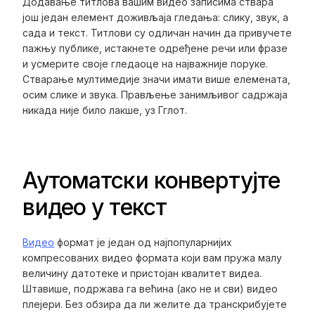
Додавање титлова вашим видео записима ствара
још један елемент доживљаја гледања: слику, звук, а
сада и текст. Титлови су одличан начин да привучете
пажњу публике, истакнете одређене речи или фразе
и усмерите своје гледаоце на најважније поруке.
Стварање мултимедије значи имати више елемената,
осим слике и звука. Прављење занимљивог садржаја
никада није било лакше, уз Гглот.
Аутоматски конвертујте
видео у текст
Видео
формат је један од најпопуларнијих
компресованих видео формата који вам пружа малу
величину датотеке и пристојан квалитет видеа.
Штавише, подржава га већина (ако не и сви) видео
плејери. Без обзира да ли желите да транскрибујете