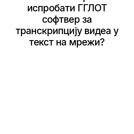
испробати ГГЛОТ
софтвер за
транскрипцију видеа у
текст на мрежи?