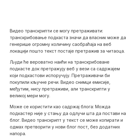
Видео транскрипти се могу претраживати:
транскрибовање подкаста значи да власник може да
генерише огромну количину саобраћаја на веб
локацији пошто текст постаје претражив за читаоца.
Људи ће вероватно наићи на транскрибоване
подкасте док претражују веб у вези са садржајем
који подкастови испоручују. Претраживачи би
покупили кључне речи. Видео снимци емисије,
међутим, нису претраживи, али транскрипти у
великој мери могу.
Може се користити као садржај блога: Можда
подкастер није у стању да одлучи шта да постави на
блог. Видео транскрипт у текст се може копирати и
одмах претворити у нови блог пост, без додатних
напора.