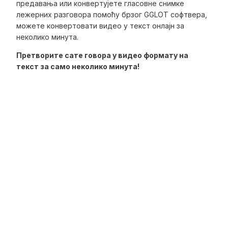
предавања или конвертујете гласовне снимке
лежерних разговора помоћу брзог GGLOT софтвера,
можете конвертовати видео у текст онлајн за
неколико минута.
Претворите сате говора у видео формату на
текст за само неколико минута!