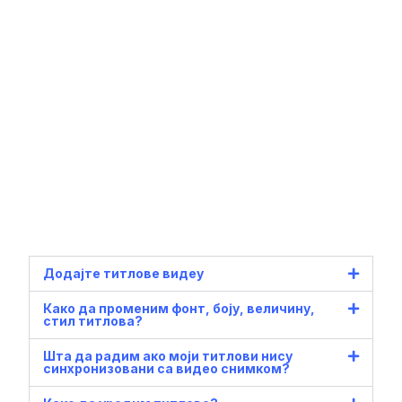
Додајте титлове видеу
Како да променим фонт, боју, величину,
стил титлова?
Шта да радим ако моји титлови нису
синхронизовани са видео снимком?