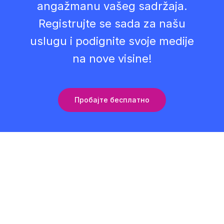
angažmanu vašeg sadržaja.
Registrujte se sada za našu
uslugu i podignite svoje medije
na nove visine!
Пробајте бесплатно