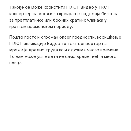
Такође се може користити ГГЛОТ Видео у ТКСТ
конвертер на мрежи за креирање садржаја билтена
за претплатнике или бројних кратких чланака у
кратком временском периоду.
Пошто постоји огроман опсег предности, коришћење
ГГЛОТ апликације Видео то тект цонвертер на
мрежи је вредно труда који одузима много времена.
То вам може уштедети не само време, већ и много
новца.