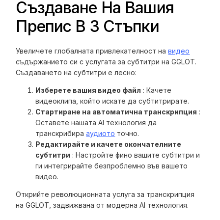
Създаване На Вашия
Препис В 3 Стъпки
Увеличете глобалната привлекателност на
видео
съдържанието си с услугата за субтитри на GGLOT.
Създаването на субтитри е лесно:
Изберете вашия видео файл
: Качете
видеоклипа, който искате да субтитрирате.
Стартиране на автоматична транскрипция
:
Оставете нашата AI технология да
транскрибира
аудиото
точно.
Редактирайте и качете окончателните
субтитри
: Настройте фино вашите субтитри и
ги интегрирайте безпроблемно във вашето
видео.
Открийте революционната услуга за транскрипция
на GGLOT, задвижвана от модерна AI технология.