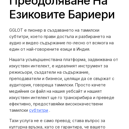
Преодоляване На
Езиковите Бариери
GGLOT е пионер в създаването на тамилски
субтитри, което прави достъпа и разбирането на
аудио и видео съдържание по-лесно от всякога на
един от най-говорените езици в Индия.
Нашата усъвършенствана платформа, задвижвана от
изкуствен интелект, е идеалният инструмент за
режисьори, създатели на съдържание,
преподаватели и бизнеси, целящи да се свържат с
аудитория, говореща тамилски. Просто качете
медийния си файл на нашия уебсайт и нашият
изкуствен интелект ще го транскрибира и преведе
ефективно, предоставяйки висококачествени
тамилски
субтитри
.
Тази услуга не е само превод; става въпрос за
културна връзка, като се гарантира, че вашето