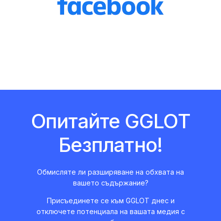
Опитайте GGLOT
Безплатно!
Обмисляте ли разширяване на обхвата на
вашето съдържание?
Присъединете се към GGLOT днес и
отключете потенциала на вашата медия с