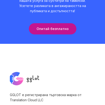
нашата услуга за субтитри на тамилски.
Усетете разликата в ангажираността на
публиката и достъпността!
Опитай безплатно
GGLOT е регистрирана търговска марка от
Translation Cloud LLC