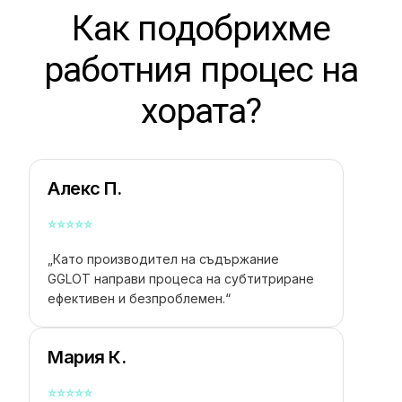
Как подобрихме
работния процес на
хората?
Алекс П.
⭐
⭐
⭐
⭐
⭐
„Като производител на съдържание
GGLOT направи процеса на субтитриране
ефективен и безпроблемен.“
Мария К.
⭐
⭐
⭐
⭐
⭐