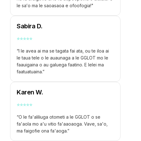
le saʻo ma le saoasaoa e ofoofogia!"
Sabira D.
⭐
⭐
⭐
⭐
⭐
“I le avea ai ma se tagata fai ata, ou te iloa ai
le taua tele o le auaunaga a le GGLOT mo le
faauigaina o au galuega faatino. E lelei ma
faatuatuaina.”
Karen W.
⭐
⭐
⭐
⭐
⭐
“O le fa'aliliuga otometi a le GGLOT o se
fa'aola mo a'u vitio fa'aaoaoga. Vave, sa'o,
ma faigofie ona fa'aoga.”