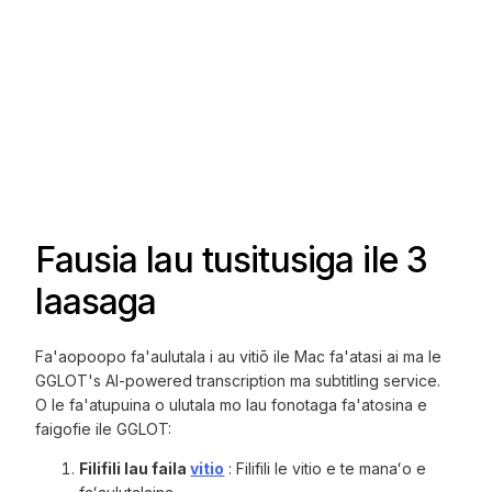
Fausia lau tusitusiga ile 3
laasaga
Fa'aopoopo fa'aulutala i au vitiō ile Mac fa'atasi ai ma le
GGLOT's AI-powered transcription ma subtitling service.
O le fa'atupuina o ulutala mo lau fonotaga fa'atosina e
faigofie ile GGLOT:
Filifili lau faila
vitio
: Filifili le vitio e te manaʻo e