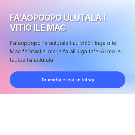
FA'AOPOOPO ULUTALA I
VITIO ILE MAC
Fa'aopoopo fa'aulutala i au vitiō i luga o le
Mac fa'atasi ai ma le fa'aliliuga fa'a-Ai ma le
tautua fa'aulutala
Taumafai e leai se totogi