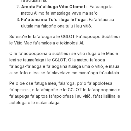
faʻaulutalaina.
Amata Fa'aliliuga Vitio Otometi
: Fa'aaoga la
matou AI mo fa'amatalaga vave ma sa'o.
Fa'atonu ma Tu'u i luga le I'uga
: Fa'afetaui au
ulutala ma faigofie ona tu'u i lau vitiō.
Su'esu'e le fa'afouga a le GGLOT Fa'aopoopo Subtitles i
le Vitio Mac fa'amalosia e tekinolosi AI.
O le fa'aopoopoina o subtitles i se vitio i luga o le Mac e
leai se taumafaiga i le GGLOT. O la matou fa'aoga
fa'aoga-fa'aoga e fa'aogaina ituaiga uma o vitiō, e maua
ai se fofo e leai se fa'alavelave mo mana'oga fa'aulutala.
Pe o oe ose fatuga mea, faia'oga, po'o fa'apolofesa
fa'apisinisi, e fa'afaigofie e le GGLOT le fa'aopoopoina o
fa'aupuga fa'apitoa fa'apolofesa i au vitiō, fa'asilisiliina le
aotelega o le matamataga.