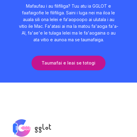
Mafaufau i au filifiliga? Tuu atu ia GGLOT e
faafaigofie le filifiliga. Saini i luga nei ma iloa le
auala sili ona lelei e faʻaopoopo ai ulutala i au
vitio ile Mac. Fa'atasi ai ma la matou fa'aoga fa'a-
AI, fa'ae'e le tulaga lelei ma le fa'aogaina o au
ata vitio e aunoa ma se taumafaiga.
Taumafai e leai se totogi