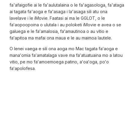
fa'afaigofie ai le fa'aulutalaina o le fa'agasologa, fa'ataga
ai tagata fa'aoga e fa'asaga i la'asaga sili atu ona
lavelave i le iMovie. Faatasi ai ma le GGLOT, o le
faʻaopoopoina o ulutala i au poloketi iMovie e avea o se
galuega e le faʻamalosia, faʻamautinoa o au vitio e
faʻapitoa ma mafai ona maua e le au maimoa lautele.
O lenei vaega e sili ona aoga mo Mac tagata faʻaoga e
manaʻomia faʻamatalaga vave ma faʻatuatuaina mo a latou
vitio, pe mo faʻamoemoega patino, aʻoaʻoga, poʻo
faʻapolofesa.