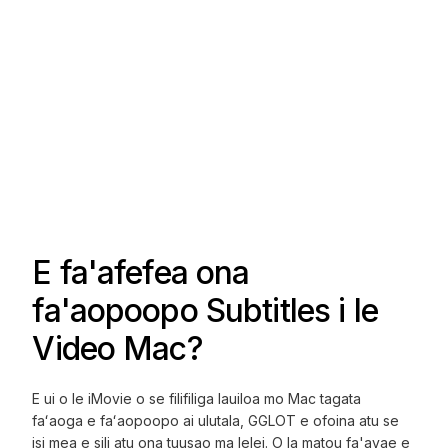
E fa'afefea ona
fa'aopoopo Subtitles i le
Video Mac?
E ui o le iMovie o se filifiliga lauiloa mo Mac tagata
faʻaoga e faʻaopoopo ai ulutala, GGLOT e ofoina atu se
isi mea e sili atu ona tuusao ma lelei. O la matou fa'avae e