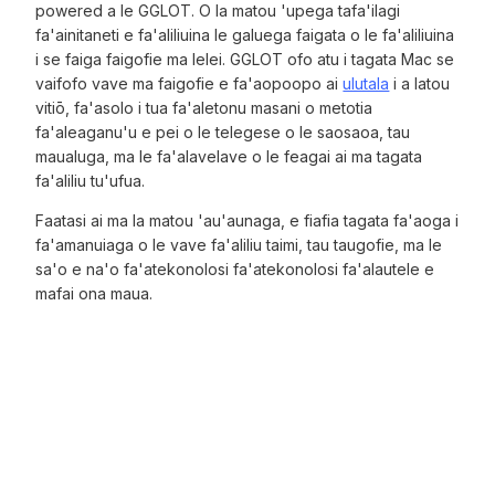
powered a le GGLOT. O la matou 'upega tafa'ilagi
fa'ainitaneti e fa'aliliuina le galuega faigata o le fa'aliliuina
i se faiga faigofie ma lelei. GGLOT ofo atu i tagata Mac se
vaifofo vave ma faigofie e fa'aopoopo ai
ulutala
i a latou
vitiō, fa'asolo i tua fa'aletonu masani o metotia
fa'aleaganu'u e pei o le telegese o le saosaoa, tau
maualuga, ma le fa'alavelave o le feagai ai ma tagata
fa'aliliu tu'ufua.
Faatasi ai ma la matou 'au'aunaga, e fiafia tagata fa'aoga i
fa'amanuiaga o le vave fa'aliliu taimi, tau taugofie, ma le
sa'o e na'o fa'atekonolosi fa'atekonolosi fa'alautele e
mafai ona maua.