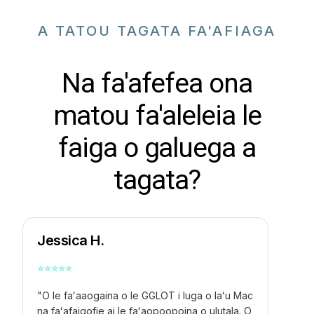
A TATOU TAGATA FA'AFIAGA
Na fa'afefea ona
matou fa'aleleia le
faiga o galuega a
tagata?
Jessica H.
⭐
⭐
⭐
⭐
⭐
"O le faʻaaogaina o le GGLOT i luga o laʻu Mac
na faʻafaigofie ai le faʻaopoopoina o ulutala. O