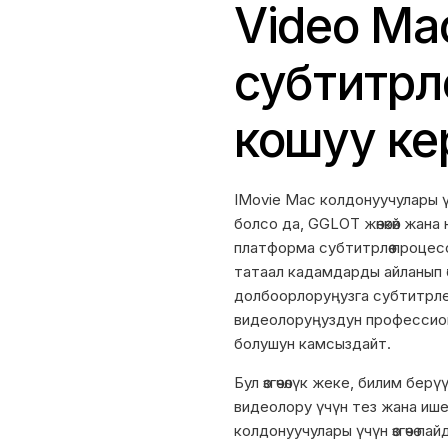
Video Ma
субтитрл
кошуу ке
IMovie Mac колдонуучулары 
болсо да, GGLOT жөнөкөй жан
платформа субтитрлөө процесси
татаал кадамдарды айланып ө
долбоорлоруңузга субтитрлер
видеолоруңуздун профессион
болушун камсыздайт.
Бул өзгөчөлүк жеке, билим бе
видеолору үчүн тез жана иш
колдонуучулары үчүн өзгөчө пай