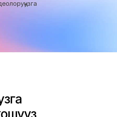
еолоруңузга
узга
ошуңуз