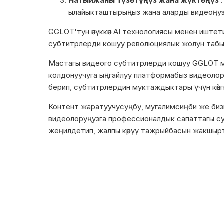
Натыйжаны түзөтүңүз жана жүктөңүз
:
ылайыкташтырыңыз жана аларды видеоңузг
GGLOT'тун өнүккөн AI технологиясы менен иштет
субтитрлерди кошуу революциялык жолун табы
Macтагы видеого субтитрлерди кошуу GGLOT м
колдонуучуга ыңгайлуу платформабыз видеолорд
берип, субтитрлердин муктаждыктары үчүн көйг
Контент жаратуучусуңбу, мугалимсиңби же би
видеолоруңузга профессионалдык сапаттагы с
жеңилдетип, жалпы көрүү тажрыйбасын жакшыр