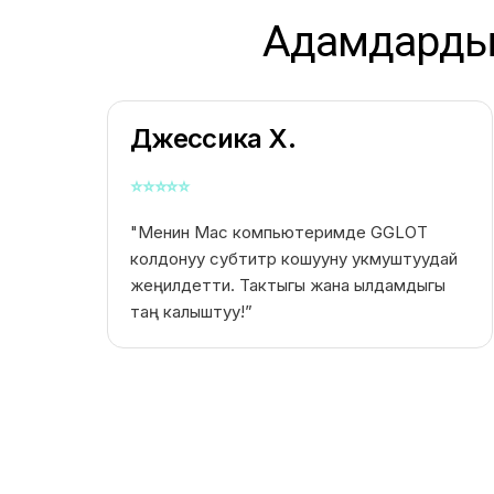
Адамдардын
Джессика Х.
⭐
⭐
⭐
⭐
⭐
"Менин Mac компьютеримде GGLOT
колдонуу субтитр кошууну укмуштуудай
жеңилдетти. Тактыгы жана ылдамдыгы
таң калыштуу!”