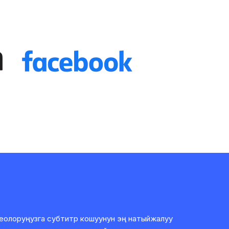
еолоруңузга субтитр кошуунун эң натыйжалуу