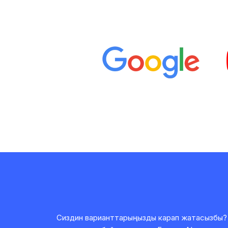
Сиздин варианттарыңызды карап жатасызбы? 