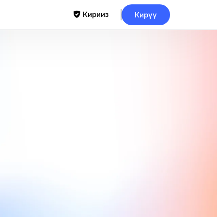
Кириңиз
Кирүү