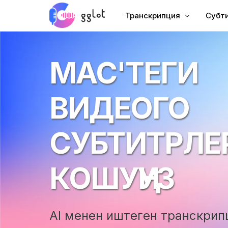
Транскрипция
Субт
Аудиону транскрипцияло
Видео
MAC'ТЕГИ
Видеону транскрипцияло
MP4 ү
YouTube'ду транскрипция
Кыта
ВИДЕОГО
Жолугушуу Транскрипция
AI ду
Аудио тексттен текстке
Субт
СУБТИТРЛЕ
Корпоративдик үн берүү
VTT 
Audiobook Voiceover
КОШУҢУЗ
AI менен иштеген транскрип