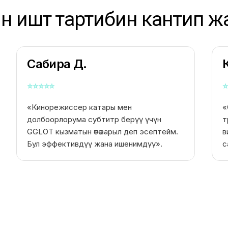
 иштөө тартибин кантип 
Сабира Д.
⭐
⭐
⭐
⭐
⭐
⭐
«Кинорежиссер катары мен
«
долбоорлорума субтитр берүү үчүн
т
GGLOT кызматын өтө зарыл деп эсептейм.
в
Бул эффективдүү жана ишенимдүү».
с