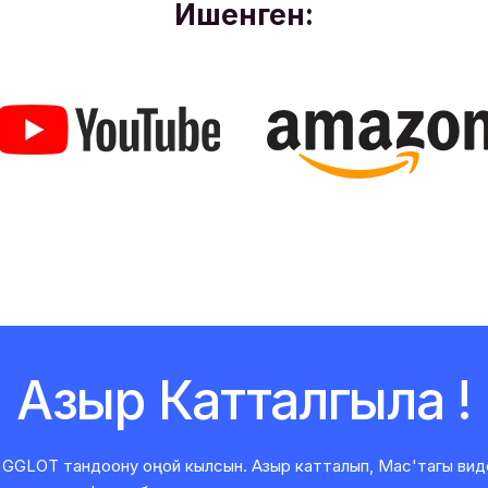
Ишенген:
Азыр Катталгыла !
GGLOT тандоону оңой кылсын. Азыр катталып, Mac'тагы вид