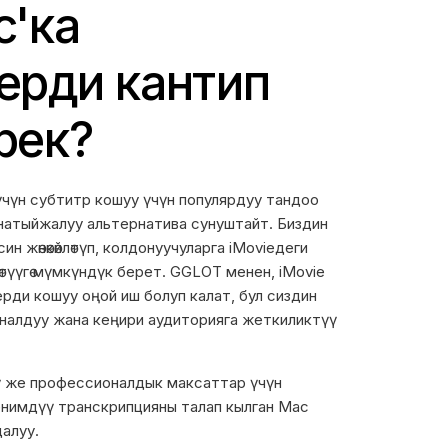
c'ка
ерди кантип
рек?
үчүн субтитр кошуу үчүн популярдуу тандоо
а натыйжалуу альтернатива сунуштайт. Биздин
н жөнөкөйлөтүп, колдонуучуларга iMovieдеги
түүгө мүмкүндүк берет. GGLOT менен, iMovie
ди кошуу оңой иш болуп калат, бул сиздин
алдуу жана кеңири аудиторияга жеткиликтүү
рүү же профессионалдык максаттар үчүн
енимдүү транскрипцияны талап кылган Mac
далуу.