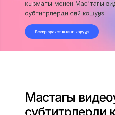
кызматы менен Mac'тагы вид
субтитрлерди оңой кошуңуз
Бекер аракет кылып көрүңүз
Macтагы видеоң
субтитрлерди к