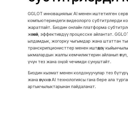
GGLOT инновациялык AI менен иштетилген сер
компьютериндеги видеолорго субтитрлерди к
жаратпайт. Биздин онлайн платформа субтитрл
жөнөкөй, эффективдүү процесске айлантат. GGL
ылдамдык, жогорку чыгымдар жана штаттан т
транскрипционисттер менен иштөөдөгү кыйынчыл
ыкмалардын жалпы кемчиликтерин айланып өтүп
үчүн тез жана оңой чечимди сунуштайт.
Биздин кызмат менен колдонуучулар тез бүтүрүү м
жана өнүккөн AI технологиясы гана бере ала тург
артыкчылыктарынан пайдаланат.