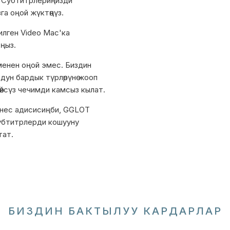
 Субтитрлериңизди
а оңой жүктөңүз.
илген Video Mac'ка
ңыз.
енен оңой эмес. Биздин
ун бардык түрлөрүнө жооп
өйсүз чечимди камсыз кылат.
знес адисисиңби, GGLOT
убтитрлерди кошууну
тат.
БИЗДИН БАКТЫЛУУ КАРДАРЛАР