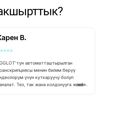
жакшырттык?
Карен В.
⭐
⭐
⭐
⭐
GGLOT'тун автоматташтырылган
ранскрипциясы менин билим берүү
идеолорум үчүн куткаруучу болуп
аналат. Тез, так жана колдонууга жөнөкөй».