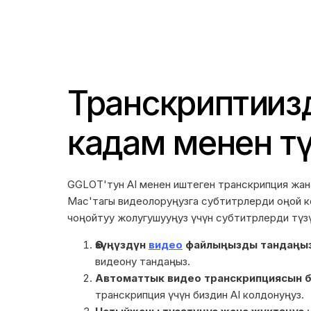
Транскриптиңиз
кадам менен т
GGLOT'тун AI менен иштеген транскрипция жа
Mac'тагы видеолоруңузга субтитрлерди оңой 
чоңойтуу жолугушууңуз үчүн субтитрлерди түзүү 
Өзүңүздүн
видео
файлыңызды тандаңы
видеону тандаңыз.
Автоматтык видео транскрипциясын 
транскрипция үчүн биздин AI колдонуңуз.