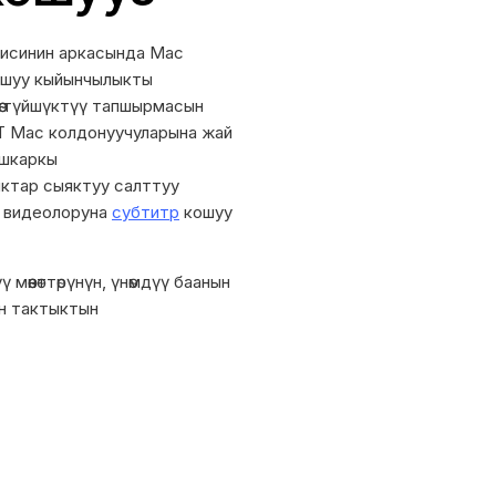
висинин аркасында Mac
ошуу кыйынчылыкты
өө түйшүктүү тапшырмасын
OT Mac колдонуучуларына жай
ышкаркы
ыктар сыяктуу салттуу
, видеолоруна
субтитр
кошуу
өөнөттөрүнүн, үнөмдүү баанын
ан тактыктын