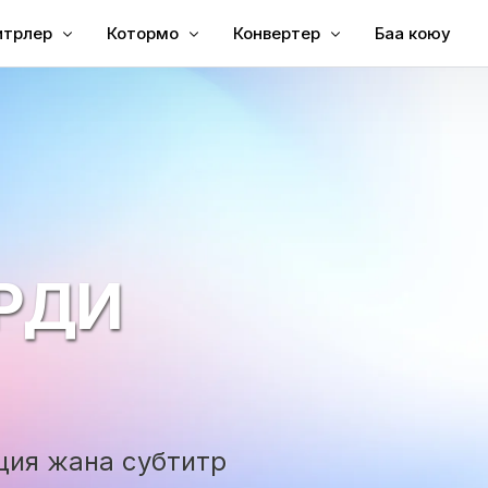
итрлер
Котормо
Конвертер
Баа коюу
о
го субтитр кошуу
Видеону которуу
Текстке видео
о
чүн субтитр кошуу
Video Translator
MP3 текстке
лоо
й субтитрлери
TXT - SRT
бляж
SRT редактору
итр котормочу
SRT - TXT
РДИ
жаратуучусу
VTT - SRT
VTT to Text
ция жана субтитр