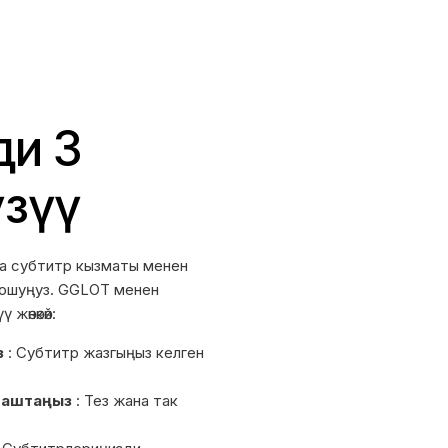
ди 3
үзүү
на субтитр кызматы менен
кошуңуз. GGLOT менен
жөнөкөй:
з
: Субтитр жазгыңыз келген
баштаңыз
: Тез жана так