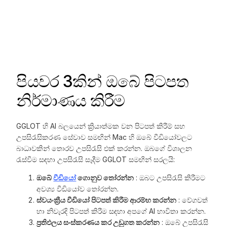
පියවර 3කින් ඔබේ පිටපත
නිර්මාණය කිරීම
GGLOT හි AI බලයෙන් ක්‍රියාත්මක වන පිටපත් කිරීම් සහ
උපසිරැසිකරණ සේවාව සමඟින් Mac හි ඔබේ වීඩියෝවලට
බාධාවකින් තොරව උපසිරැසි එක් කරන්න. ඔබගේ විශාලන
රැස්වීම සඳහා උපසිරැසි සෑදීම GGLOT සමඟින් සරලයි:
ඔබේ
වීඩියෝ
ගොනුව තෝරන්න
: ඔබට උපසිරැසි කිරීමට
අවශ්‍ය වීඩියෝව තෝරන්න.
ස්වයංක්‍රීය වීඩියෝ පිටපත් කිරීම ආරම්භ කරන්න
: වේගවත්
හා නිවැරදි පිටපත් කිරීම සඳහා අපගේ AI භාවිතා කරන්න.
ප්‍රතිඵලය සංස්කරණය කර උඩුගත කරන්න
: ඔබේ උපසිරැසි