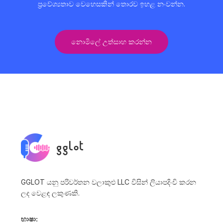
ප්‍රවේශ්‍යතාව වෙහෙසකින් තොරව ඉහළ නංවන්න.
නොමිලේ උත්සාහ කරන්න
GGLOT යනු පරිවර්තන වලාකුළු LLC විසින් ලියාපදිංචි කරන
ලද වෙළඳ ලකුණකි.
භාෂා: