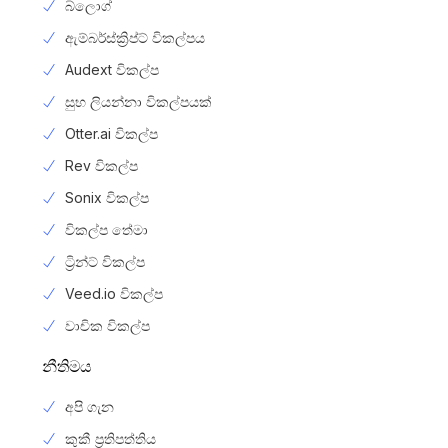
බ්ලොග්
ඇම්බර්ස්ක්‍රිප්ට් විකල්පය
Audext විකල්ප
සුභ ලියන්නා විකල්පයක්
Otter.ai විකල්ප
Rev විකල්ප
Sonix විකල්ප
විකල්ප තේමා
ට්‍රින්ට් විකල්ප
Veed.io විකල්ප
වාචික විකල්ප
නීතිමය
අපි ගැන
කුකී ප්‍රතිපත්තිය