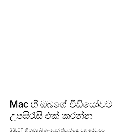
Mac හි ඔබගේ වීඩියෝවට
උපසිරැසි එක් කරන්න
GGLOT හි නව්‍ය AI බලයෙන් ක්‍රියාත්මක වන සේවාවට