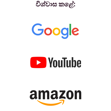
විශ්වාස කළේ: