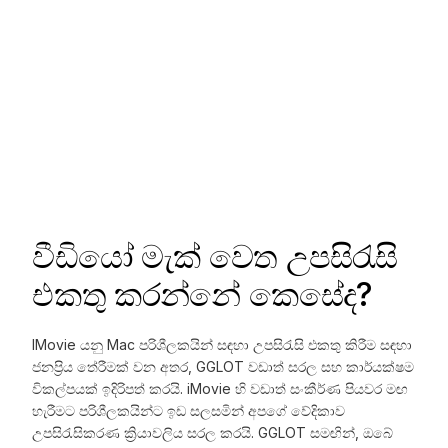
වීඩියෝ මැක් වෙත උපසිරැසි
එකතු කරන්නේ කෙසේද?
IMovie යනු Mac පරිශීලකයින් සඳහා උපසිරැසි එකතු කිරීම සඳහා
ජනප්‍රිය තේරීමක් වන අතර, GGLOT වඩාත් සරල සහ කාර්යක්ෂම
විකල්පයක් ඉදිරිපත් කරයි. iMovie හි වඩාත් සංකීර්ණ පියවර මඟ
හැරීමට පරිශීලකයින්ට ඉඩ සලසමින් අපගේ වේදිකාව
උපසිරැසිකරණ ක්‍රියාවලිය සරල කරයි. GGLOT සමඟින්, ඔබේ