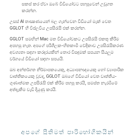
සකස් කර ඒවා ඔබේ වීඩියෝවට පහසුවෙන් උඩුගත
කරන්න.
උසස් AI තාක්‍ෂණයෙන් බල ගැන්වෙන වීඩියෝ මැක් වෙත
GGLOT හි විප්ලවීය උපසිරැසි එක් කරන්න.
GGLOT සමඟින් Mac මත වීඩියෝවකට උපසිරැසි එකතු කිරීම
අපහසු නැත. අපගේ පරිශීලක-හිතකාමී වේදිකාව උපසිරැසිකරණ
අවශ්‍යතා සඳහා කරදරයකින් තොර විසඳුමක් සපයන සියලුම
වර්ගයේ වීඩියෝ සඳහා සපයයි.
ඔබ අන්තර්ගත නිර්මාපකයෙකු, අධ්‍යාපනඥයෙකු හෝ ව්‍යාපාරික
වෘත්තිකයෙකු වුවද, GGLOT ඔබගේ වීඩියෝ වෙත වෘත්තීය-
ගුණාත්මක උපසිරැසි එක් කිරීම පහසු කරයි, සමස්ත නැරඹීමේ
අත්දැකීම වැඩි දියුණු කරයි.
අපගේ ප්‍රීතිමත් පාරිභෝගිකයින්