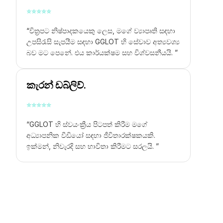
⭐
⭐
⭐
⭐
⭐
“චිත්‍රපට නිෂ්පාදකයෙකු ලෙස, මගේ ව්‍යාපෘති සඳහා
උපසිරැසි සැපයීම සඳහා GGLOT හි සේවාව අත්‍යවශ්‍ය
බව මට පෙනේ. එය කාර්යක්ෂම සහ විශ්වසනීයයි. ”
කැරන් ඩබ්ලිව්.
⭐
⭐
⭐
⭐
⭐
“GGLOT හි ස්වයංක්‍රීය පිටපත් කිරීම මගේ
අධ්‍යාපනික වීඩියෝ සඳහා ජීවිතාරක්ෂකයකි.
ඉක්මන්, නිවැරදි සහ භාවිතා කිරීමට සරලයි. ”