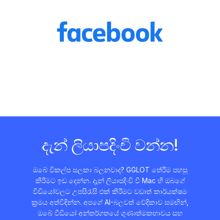
දැන් ලියාපදිංචි වන්න!
ඔබේ විකල්ප සලකා බලනවාද? GGLOT තේරීම පහසු
කිරීමට ඉඩ දෙන්න. දැන් ලියාපදිංචි වී Mac හි ඔබගේ
වීඩියෝවලට උපසිරැසි එක් කිරීමට වඩාත් කාර්යක්ෂම
ක්‍රමය අත්විඳින්න. අපගේ AI-බලවත් වේදිකාව සමඟින්,
ඔබේ වීඩියෝ අන්තර්ගතයේ ගුණාත්මකභාවය සහ