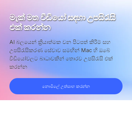
මැක් මත වීඩියෝ සඳහා උපසිරැසි
එක් කරන්න
AI බලයෙන් ක්‍රියාත්මක වන පිටපත් කිරීම් සහ
උපසිරැසිකරණ සේවාව සමඟින් Mac හි ඔබේ
වීඩියෝවලට බාධාවකින් තොරව උපසිරැසි එක්
කරන්න
නොමිලේ උත්සාහ කරන්න