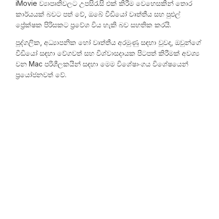
iMovie ව්‍යාපෘතිවලට උපසිරැසි එක් කිරීම වෙහෙසකින් තොර
කාර්යයක් බවට පත් වේ, ඔබේ වීඩියෝ වෘත්තීය සහ පුළුල්
ප්‍රේක්ෂක පිරිසකට ප්‍රවේශ විය හැකි බව සහතික කරයි.
පුද්ගලික, අධ්‍යාපනික හෝ වෘත්තීය අරමුණු සඳහා වුවද, ඔවුන්ගේ
වීඩියෝ සඳහා වේගවත් සහ විශ්වාසදායක පිටපත් කිරීමක් අවශ්‍ය
වන Mac පරිශීලකයින් සඳහා මෙම විශේෂාංගය විශේෂයෙන්
ප්‍රයෝජනවත් වේ.