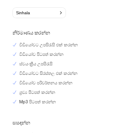
Sinhala
නිර්මාණය කරන්න
වීඩියෝවට උපසිරැසි එක් කරන්න
වීඩියෝව පිටපත් කරන්න
ස්වයංක්‍රීය උපසිරැසි
වීඩියෝවට සිරස්තල එක් කරන්න
වීඩියෝව පරිවර්තනය කරන්න
ශ්‍රව්‍ය පිටපත් කරන්න
Mp3 පිටපත් කරන්න
සසඳන්න