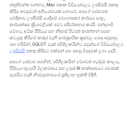
ස්තූතිවන්ත වන්නට, Mac එකක වීඩියෝවලට උපසිරැසි එකතු
කිරීම තවදුරටත් අභියෝගයක් නොවේ. අපගේ මාර්ගගත
වේදිකාව උපසිරැසි යෙදීමේ වෙහෙසකර කාර්යය සරල,
කාර්යක්ෂම ක්‍රියාවලියක් බවට පරිවර්තනය කරයි. මන්දගාමී
වේගය, අධික පිරිවැය සහ නිදහස් පිටපත් කරන්නන් සමඟ
කටයුතු කිරීමේ කරදර වැනි සාම්ප්‍රදායික ක්‍රමවල පොදු අඩුපාඩු
මඟ හරිමින්, GGLOT මැක් පරිශීලකයින්ට ඔවුන්ගේ වීඩියෝවලට
උපසිරැසි
එකතු කිරීමට ඉක්මන් සහ පහසු විසඳුමක් ලබා දෙයි.
අපගේ සේවාව සමඟින්, පරිශීලකයින් වේගවත් හැරවුම් කාලය,
පිරිවැය-ඵලදායී මිලකරණය සහ උසස් AI තාක්ෂණයට පමණක්
සැපයිය හැකි නිරවද්‍යතාවයේ ප්‍රතිලාභ භුක්ති විඳිති.