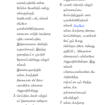
வலைப்பதிவில் என்ன
பயனர் ஈடுபாடு மற்றும்
சேர்க்க வேண்டும் என்று
தக்கவைப்பை
உங்களுக்குத்
மேம்படுத்துதல்: உரை
தெரியாவிட்டால், உங்கள்
டிரான்ஸ்கிரிப்டுகள்
வீடியோ
உங்கள்
ஆடியோ
டிரான்ஸ்கிரிப்டுகளை
உள்ளடக்கத்தை நிறைவு
உரையாக மாற்றி அவற்றை
செய்கின்றன, பயனர்கள்
புதிய வலைப்பதிவு
கேட்கும் போது
இடுகைகளாக மீண்டும்
பின்தொடரவோ அல்லது
உருவாக்கவும். இதற்கு
குறிப்பிட்ட பிரிவுகளை
குறைந்தபட்ச முயற்சி
விரைவாகப் பார்க்கவோ
தேவைப்படுகிறது மற்றும்
அனுமதிக்கின்றன. இது
உங்கள்
உங்கள்
இணையதளத்தில்
பார்வையாளர்களிடையே
உள்ளடக்கத்தின்
அதிகரித்த
நிலையான ஸ்ட்ரீமை
ஈடுபாட்டையும் சிறந்த
பராமரிக்க உங்களை
உள்ளடக்க
அனுமதிக்கிறது.
தக்கவைப்பையும்
செய்திமடல்கள் மற்றும்
ஏற்படுத்தும்.
கட்டுரைகளை எளிதாக
உள்ளடக்கத்தை