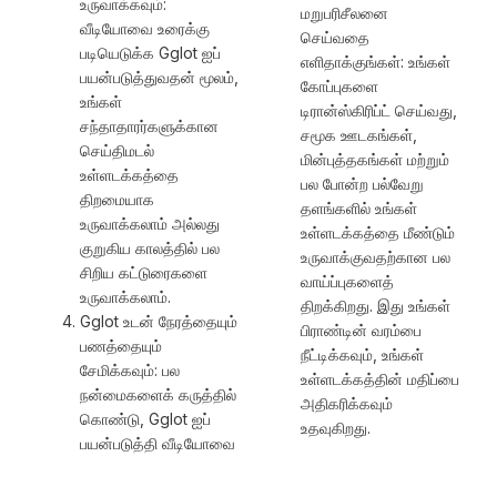
உருவாக்கவும்:
மறுபரிசீலனை
வீடியோவை உரைக்கு
செய்வதை
படியெடுக்க Gglot ஐப்
எளிதாக்குங்கள்: உங்கள்
பயன்படுத்துவதன் மூலம்,
கோப்புகளை
உங்கள்
டிரான்ஸ்கிரிப்ட் செய்வது,
சந்தாதாரர்களுக்கான
சமூக ஊடகங்கள்,
செய்திமடல்
மின்புத்தகங்கள் மற்றும்
உள்ளடக்கத்தை
பல போன்ற பல்வேறு
திறமையாக
தளங்களில் உங்கள்
உருவாக்கலாம் அல்லது
உள்ளடக்கத்தை மீண்டும்
குறுகிய காலத்தில் பல
உருவாக்குவதற்கான பல
சிறிய கட்டுரைகளை
வாய்ப்புகளைத்
உருவாக்கலாம்.
திறக்கிறது. இது உங்கள்
Gglot உடன் நேரத்தையும்
பிராண்டின் வரம்பை
பணத்தையும்
நீட்டிக்கவும், உங்கள்
சேமிக்கவும்: பல
உள்ளடக்கத்தின் மதிப்பை
நன்மைகளைக் கருத்தில்
அதிகரிக்கவும்
கொண்டு, Gglot ஐப்
உதவுகிறது.
பயன்படுத்தி வீடியோவை