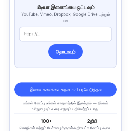
மீடியா இணைப்பை ஒட்டவும்
YouTube, Vimeo, Dropbox, Google Drive மற்றும்
பல
தொடரவும்
இலவச கணக்கை உருவாக்கி படியெடுத்தல்
உங்கள் கோப்பு உங்கள் சாதனத்தில் இருக்கும் — நீங்கள்
உள்நுழையும் வரை எதுவும் பதிவேற்றப்படாது.
100+
2ஜிபி
மொழிகள் மற்றும் பேச்சுவழக்குகள்
அதிகபட்ச கோப்பு அளவு