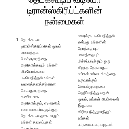
டிரான்ஸ்கிரிப்ட்களின்
நன்மைகள்
உரைக்கு படியெடுத்தல்
தேடக்கூடிய
என்பது உங்களின்
டிரான்ஸ்கிரிப்டுகள் மூலம்
நேரத்தையும்
வலைத்தள
பணத்தையும்
போக்குவரத்தை
மிச்சப்படுத்தும் ஒரு
அதிகரிக்கவும்: உங்கள்
சிறந்த தேர்வாகும்.
வீடியோக்களை
உங்கள் உள்ளடக்கத்தை
படியெடுத்தல் உங்கள்
உருவாக்கும்
வலைத்தளத்திற்கான
செயல்முறையை
போக்குவரத்தை
நெறிப்படுத்துவதன்
கணிசமாக
மூலம், உங்கள் ஆன்லைன்
அதிகரிக்கும், ஏனெனில்
இருப்பை
உரை வாசகர்களுக்குத்
விரிவுபடுத்துவதிலும்,
தேடக்கூடியதாக மாறும்.
உங்கள்
உங்கள் தலைப்புகள்
பார்வையாளர்களுடன்
தொடர்பான