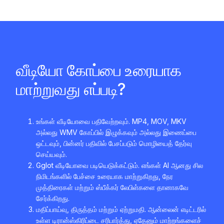
வீடியோ கோப்பை உரையாக
மாற்றுவது எப்படி?
உங்கள் வீடியோவை பதிவேற்றவும். MP4, MOV, MKV
அல்லது WMV கோப்பில் இழுக்கவும் அல்லது இணைப்பை
ஒட்டவும், பின்னர் பதிவில் பேசப்படும் மொழியைத் தேர்வு
செய்யவும்.
Gglot வீடியோவை படியெடுக்கட்டும். எங்கள் AI ஆனது சில
நிமிடங்களில் பேச்சை உரையாக மாற்றுகிறது, நேர
முத்திரைகள் மற்றும் ஸ்பீக்கர் லேபிள்களை தானாகவே
சேர்க்கிறது.
மதிப்பாய்வு, திருத்தம் மற்றும் ஏற்றுமதி. ஆன்லைன் எடிட்டரில்
உள்ள டிரான்ஸ்கிரிப்டை சரிபார்த்து, ஏதேனும் மாற்றங்களைச்