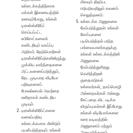
மிகவும் திறம்பட
உள்ளடக்கத்திற்காக
ஈடுபடுவதிலும் கவனம்
மக்கள் இணையத்தில்
செலுத்தலாம்.
உலாவும்போது, உங்கள்
உள்ளடக்க அணுகலை
டிரான்ஸ்கிரிப்ட்
மேம்படுத்துதல்: உங்கள்
செய்யப்பட்ட
கோப்புகளை
எபிசோட்களைக்
படியெடுத்தல் பரந்த
கண்டறியும் வாய்ப்பு
பார்வையாளர்களுக்கு
அதிகம். தேடுபொறிகள்
உங்கள் உள்ளடக்கத்தின்
டிரான்ஸ்கிரிப்டுகளிலிருந்து
அணுகலை
முக்கிய வார்த்தைகளை
மேம்படுத்துகிறது.
அட்டவணைப்படுத்தும்,
செவித்திறன்
தேட முடியாத வீடியோ
குறைபாடுகள்
பதிவுகளைப்
உள்ளவர்கள், தாய்மொழி
போலல்லாமல் அவற்றை
அல்லாதவர்கள் அல்லது
எளிதாகக் கண்டறிய
கேட்பதை விட படிக்க
முடியும்.
விரும்புபவர்கள் இப்போது
டிரான்ஸ்கிரிப்ட்களை
உங்கள் வீடியோக்களை
வலைப்பதிவு
உரை வடிவத்தில்
உள்ளடக்கமாக மீண்டும்
அணுகலாம் மற்றும்
பயன்படுத்தவும்: உங்கள்
அனுபவிக்கலாம்.