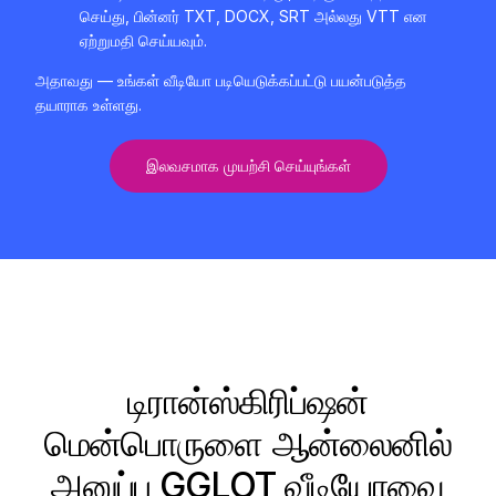
செய்து, பின்னர் TXT, DOCX, SRT அல்லது VTT என
ஏற்றுமதி செய்யவும்.
அதாவது — உங்கள் வீடியோ படியெடுக்கப்பட்டு பயன்படுத்த
தயாராக உள்ளது.
இலவசமாக முயற்சி செய்யுங்கள்
டிரான்ஸ்கிரிப்ஷன்
மென்பொருளை ஆன்லைனில்
அனுப்ப GGLOT வீடியோவை