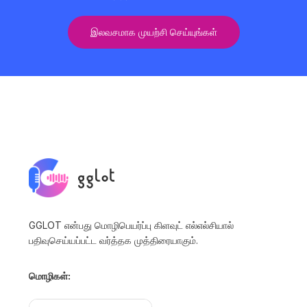
இலவசமாக முயற்சி செய்யுங்கள்
GGLOT என்பது மொழிபெயர்ப்பு கிளவுட் எல்எல்சியால்
பதிவுசெய்யப்பட்ட வர்த்தக முத்திரையாகும்.
மொழிகள்: