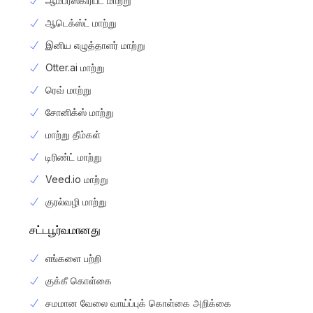
ஆம்பர்ஸ்கிரிப்ட் மாற்று
ஆடெக்ஸ்ட் மாற்று
இனிய எழுத்தாளர் மாற்று
Otter.ai மாற்று
ரெவ் மாற்று
சோனிக்ஸ் மாற்று
மாற்று தீம்கள்
டிரிண்ட் மாற்று
Veed.io மாற்று
குரல்வழி மாற்று
சட்டபூர்வமானது
எங்களை பற்றி
குக்கீ கொள்கை
சமமான வேலை வாய்ப்புக் கொள்கை அறிக்கை