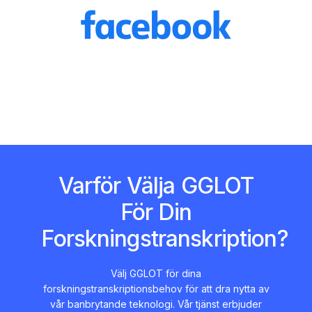
Varför Välja GGLOT
För Din
Forskningstranskription?
Välj GGLOT för dina
forskningstranskriptionsbehov för att dra nytta av
vår banbrytande teknologi. Vår tjänst erbjuder