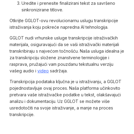
Uredite i prenesite finalizirani tekst za savršeno
sinkronizirane titlove.
Otkrijte GGLOT-ovu revolucionarnu uslugu transkripcije
istraživanja koju pokreće napredna AI tehnologija.
GGLOT nudi vrhunske usluge transkripcije istraživačkih
materijala, osiguravajući da se vaši istraživački materijali
transkribiraju s najvećom točnošću. Naša usluga idealna je
za transkripciju složene znanstvene terminologije i
rasprava, pružajući vam pouzdanu tekstualnu verziju
vašeg audio i
video
sadržaja.
Transkripcija podataka ključna je u istraživanju, a GGLOT
pojednostavljuje ovaj proces. Naša platforma učinkovito
pretvara vaše istraživačke podatke u tekst, olakšavajući
analizu i dokumentaciju. Uz GGLOT se možete više
usredotočiti na svoje istraživanje, a manje na proces
transkripcije.