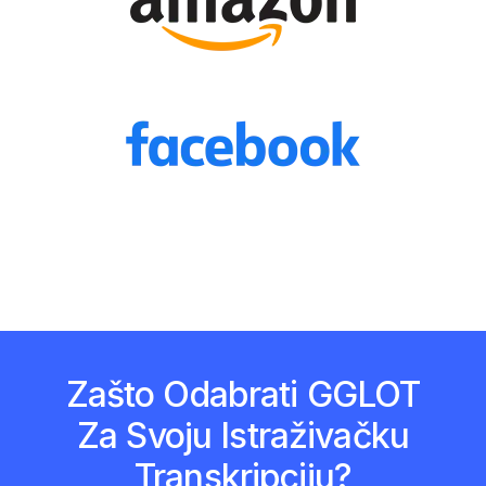
Zašto Odabrati GGLOT
Za Svoju Istraživačku
Transkripciju?