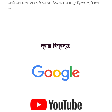
আপনি আপনার গবেষণায় বেশি মনোযোগ দিতে পারেন এবং ট্রান্সক্রিপশন প্রক্রিয়ায়
কম।
দ্বারা বিশ্বস্ত: