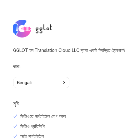
GGLOT হল Translation Cloud LLC দ্বারা একটি নিবন্ধিত ট্রেডমার্ক৷
ভাষা:
Bengali
সৃষ্টি
ভিডিওতে সাবটাইটেল যোগ করুন
ভিডিও প্রতিলিপি
অটো সাবটাইটেল