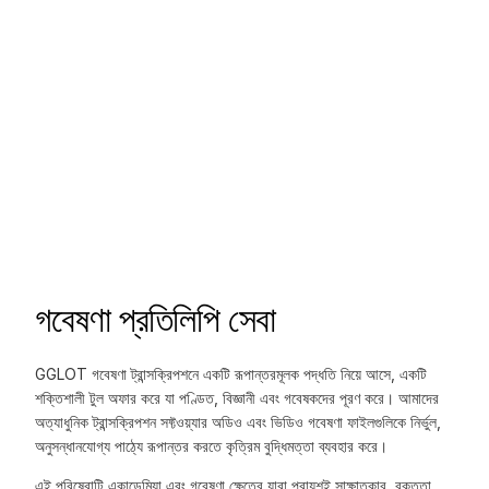
গবেষণা প্রতিলিপি সেবা
GGLOT গবেষণা ট্রান্সক্রিপশনে একটি রূপান্তরমূলক পদ্ধতি নিয়ে আসে, একটি
শক্তিশালী টুল অফার করে যা পণ্ডিত, বিজ্ঞানী এবং গবেষকদের পূরণ করে। আমাদের
অত্যাধুনিক ট্রান্সক্রিপশন সফ্টওয়্যার অডিও এবং ভিডিও গবেষণা ফাইলগুলিকে নির্ভুল,
অনুসন্ধানযোগ্য পাঠ্যে রূপান্তর করতে কৃত্রিম বুদ্ধিমত্তা ব্যবহার করে।
এই পরিষেবাটি একাডেমিয়া এবং গবেষণা ক্ষেত্রে যারা প্রায়শই সাক্ষাত্কার, বক্তৃতা