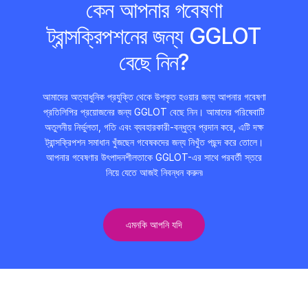
কেন আপনার গবেষণা
ট্রান্সক্রিপশনের জন্য GGLOT
বেছে নিন?
আমাদের অত্যাধুনিক প্রযুক্তি থেকে উপকৃত হওয়ার জন্য আপনার গবেষণা
প্রতিলিপির প্রয়োজনের জন্য GGLOT বেছে নিন। আমাদের পরিষেবাটি
অতুলনীয় নির্ভুলতা, গতি এবং ব্যবহারকারী-বন্ধুত্ব প্রদান করে, এটি দক্ষ
ট্রান্সক্রিপশন সমাধান খুঁজছেন গবেষকদের জন্য নিখুঁত পছন্দ করে তোলে।
আপনার গবেষণার উৎপাদনশীলতাকে GGLOT-এর সাথে পরবর্তী স্তরে
নিয়ে যেতে আজই নিবন্ধন করুন৷
এমনকি আপনি যদি