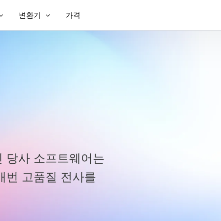
변환기
가격
가
 번역
비디오를 텍스트로
 번역기
MP3 를 텍스트
TXT에서 SRT로
SRT 편집기
SRT에서 TXT로
VTT에서 SRT로
인 당사 소프트웨어는
VTT를 텍스트로
매번 고품질 전사를