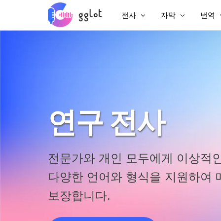
전사
자막
번역
오디오 녹음
비디오에 자막 추
비디오
비디오 스크립트 작성
MP4에 자막 추가
비디오
YouTube를 복사하세요
중국어 자막
회의 전사
AI 더빙
연구 전사
오디오를 텍스트로
자막 번역기
기업 내레이션
VTT 크리에이터
전문가와 개인 모두에게 이상적
오디오북 내레이션
다양한 언어와 형식을 지원하여 
보장합니다.