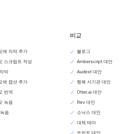
비교
오에 자막 추가
블로그
오 스크립트 작성
Amberscript 대안
 자막
Audext 대안
오에 캡션 추가
행복 서기관 대안
오 번역
Otter.ai 대안
오 녹음
Rev 대안
 녹음
소닉스 대안
대체 테마
트런트 대안