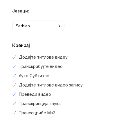
Језици:
Serbian
Креирај
Додајте титлове видеу
Транскрибујте видео
Ауто Субтитле
Додајте титлове видео запису
Преведи видео
Транскрипција звука
Транссцрибе Мп3