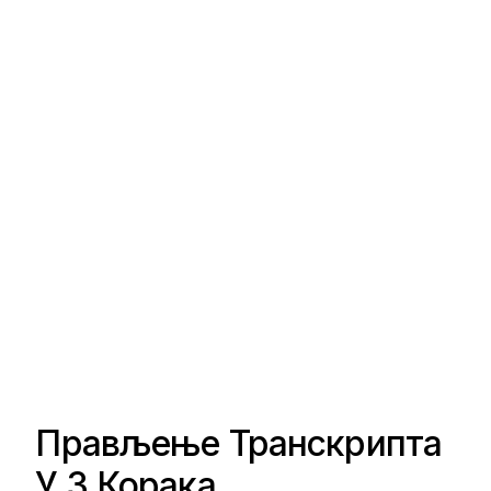
Прављење Транскрипта
У 3 Корака