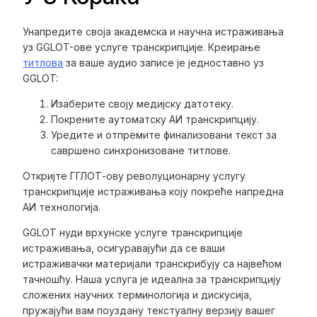
Унапредите своја академска и научна истраживања
уз GGLOT-ове услуге транскрипције. Креирање
титлова
за ваше аудио записе је једноставно уз
GGLOT:
Изаберите своју медијску датотеку.
Покрените аутоматску АИ транскрипцију.
Уредите и отпремите финализовани текст за
савршено синхронизоване титлове.
Откријте ГГЛОТ-ову револуционарну услугу
транскрипције истраживања коју покреће напредна
АИ технологија.
GGLOT нуди врхунске услуге транскрипције
истраживања, осигуравајући да се ваши
истраживачки материјали транскрибују са највећом
тачношћу. Наша услуга је идеална за транскрипцију
сложених научних терминологија и дискусија,
пружајући вам поуздану текстуалну верзију вашег