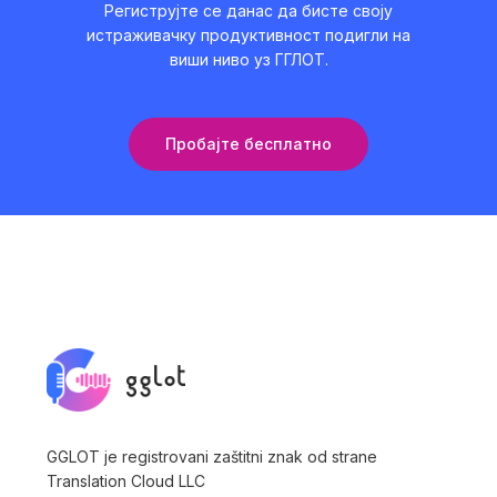
Региструјте се данас да бисте своју
истраживачку продуктивност подигли на
виши ниво уз ГГЛОТ.
Пробајте бесплатно
GGLOT je registrovani zaštitni znak od strane
Translation Cloud LLC