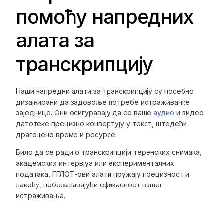
помоћу напредних
алата за
транскрипцију
Наши напредни алати за транскрипцију су посебно
дизајнирани да задовоље потребе истраживачке
заједнице. Они осигуравају да се ваше
аудио
и видео
датотеке прецизно конвертују у текст, штедећи
драгоцено време и ресурсе.
Било да се ради о транскрипцији теренских снимака,
академских интервјуа или експерименталних
података, ГГЛОТ-ови алати пружају прецизност и
лакоћу, побољшавајући ефикасност вашег
истраживања.