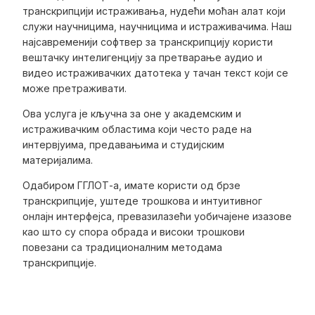
транскрипцији истраживања, нудећи моћан алат који
служи научницима, научницима и истраживачима. Наш
најсавременији софтвер за транскрипцију користи
вештачку интелигенцију за претварање аудио и
видео истраживачких датотека у тачан текст који се
може претраживати.
Ова услуга је кључна за оне у академским и
истраживачким областима који често раде на
интервјуима, предавањима и студијским
материјалима.
Одабиром ГГЛОТ-а, имате користи од брзе
транскрипције, уштеде трошкова и интуитивног
онлајн интерфејса, превазилазећи уобичајене изазове
као што су спора обрада и високи трошкови
повезани са традиционалним методама
транскрипције.