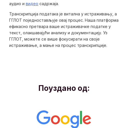
аудио и
видео
садржаја.
Транскрипција података је витална у истраживању, а
ГГЛОТ поједностављује овај процес. Наша платформа
ефикасно претвара ваше истраживачке податке у
текст, олакшавајући анализу и документацију. Уз
ГГЛОТ, можете се више фокусирати на своје
истраживање, а мање на процес транскрипције.
Поуздано од: