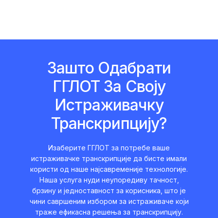
Зашто Одабрати
ГГЛОТ За Своју
Истраживачку
Транскрипцију?
Изаберите ГГЛОТ за потребе ваше
истраживачке транскрипције да бисте имали
користи од наше најсавременије технологије.
Наша услуга нуди неупоредиву тачност,
брзину и једноставност за корисника, што је
чини савршеним избором за истраживаче који
траже ефикасна решења за транскрипцију.