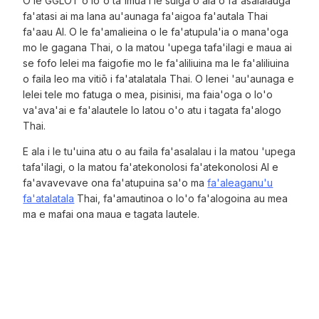
O le GGLOT o lo'o ta'imua i le suiga o ala o fa'asalalauga
fa'atasi ai ma lana au'aunaga fa'aigoa fa'autala Thai
fa'aau AI. O le fa'amalieina o le fa'atupula'ia o mana'oga
mo le gagana Thai, o la matou 'upega tafa'ilagi e maua ai
se fofo lelei ma faigofie mo le fa'aliliuina ma le fa'aliliuina
o faila leo ma vitiō i fa'atalatala Thai. O lenei 'au'aunaga e
lelei tele mo fatuga o mea, pisinisi, ma faia'oga o lo'o
va'ava'ai e fa'alautele lo latou o'o atu i tagata fa'alogo
Thai.
E ala i le tu'uina atu o au faila fa'asalalau i la matou 'upega
tafa'ilagi, o la matou fa'atekonolosi fa'atekonolosi AI e
fa'avavevave ona fa'atupuina sa'o ma
fa'aleaganu'u
fa'atalatala
Thai, fa'amautinoa o lo'o fa'alogoina au mea
ma e mafai ona maua e tagata lautele.