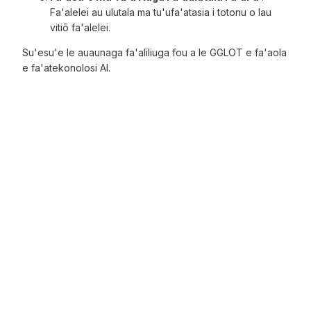
Fa'alelei au ulutala ma tu'ufa'atasia i totonu o lau
vitiō fa'alelei.
Su'esu'e le auaunaga fa'aliliuga fou a le GGLOT e fa'aola
e fa'atekonolosi AI.