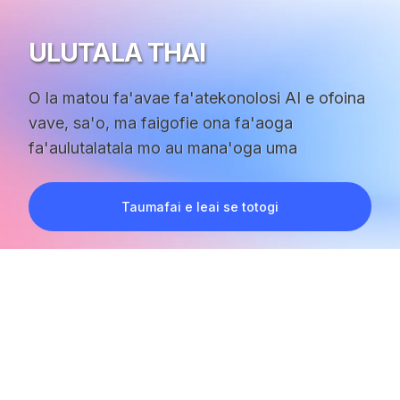
ULUTALA THAI
O la matou fa'avae fa'atekonolosi AI e ofoina
vave, sa'o, ma faigofie ona fa'aoga
fa'aulutalatala mo au mana'oga uma
Taumafai e leai se totogi