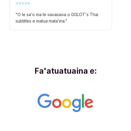
⭐
⭐
⭐
⭐
⭐
"O le saʻo ma le saoasaoa o GGLOT's Thai
subtitles e matua mataʻina."
Fa'atuatuaina e: