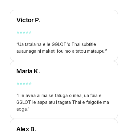
Victor P.
⭐
⭐
⭐
⭐
⭐
“Ua tatalaina e le GGLOT's Thai subtitle
auaunaga ni maketi fou mo a tatou mataupu.”
Maria K.
⭐
⭐
⭐
⭐
⭐
"I le avea ai ma se fatuga o mea, ua faia e
GGLOT le aapa atu i tagata Thai e faigofie ma
aoga."
Alex B.