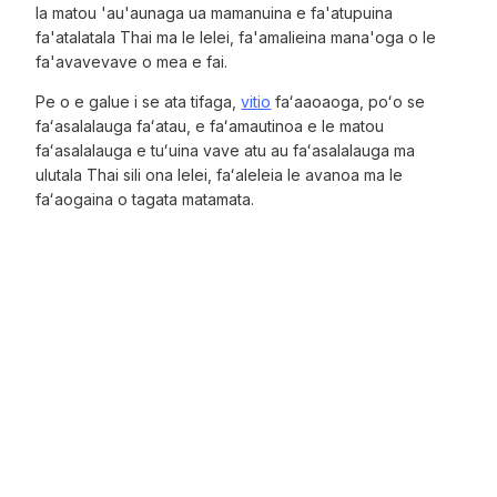
la matou 'au'aunaga ua mamanuina e fa'atupuina
fa'atalatala Thai ma le lelei, fa'amalieina mana'oga o le
fa'avavevave o mea e fai.
Pe o e galue i se ata tifaga,
vitio
faʻaaoaoga, poʻo se
faʻasalalauga faʻatau, e faʻamautinoa e le matou
faʻasalalauga e tuʻuina vave atu au faʻasalalauga ma
ulutala Thai sili ona lelei, faʻaleleia le avanoa ma le
faʻaogaina o tagata matamata.