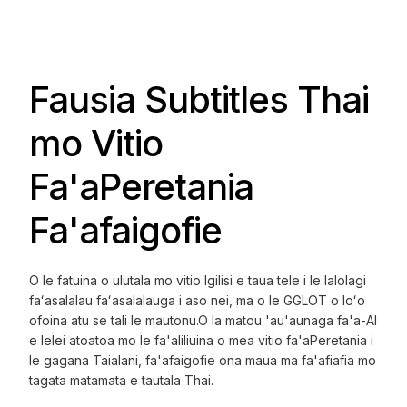
Fausia Subtitles Thai
mo Vitio
Fa'aPeretania
Fa'afaigofie
O le fatuina o ulutala mo vitio Igilisi e taua tele i le lalolagi
faʻasalalau faʻasalalauga i aso nei, ma o le GGLOT o loʻo
ofoina atu se tali le mautonu.
O la matou 'au'aunaga fa'a-AI
e lelei atoatoa mo le fa'aliliuina o mea vitio fa'aPeretania i
le gagana Taialani, fa'afaigofie ona maua ma fa'afiafia mo
tagata matamata e tautala Thai.