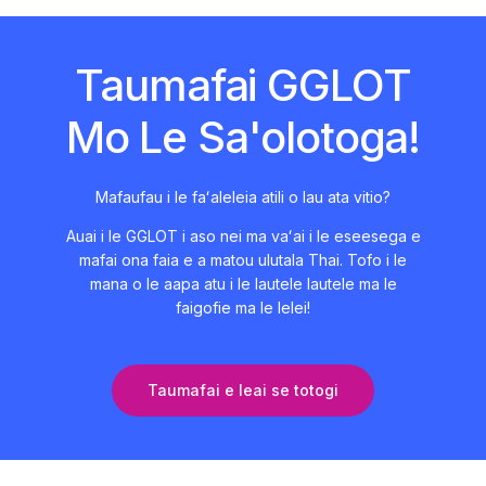
Taumafai GGLOT
Mo Le Sa'olotoga!
Mafaufau i le faʻaleleia atili o lau ata vitio?
Auai i le GGLOT i aso nei ma vaʻai i le eseesega e
mafai ona faia e a matou ulutala Thai. Tofo i le
mana o le aapa atu i le lautele lautele ma le
faigofie ma le lelei!
Taumafai e leai se totogi