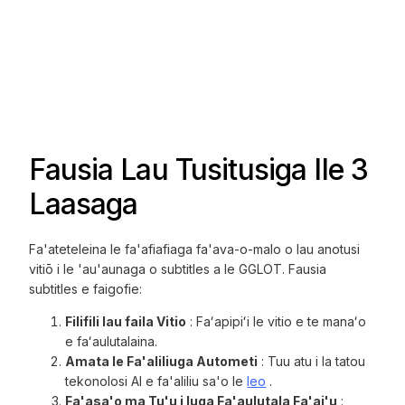
Fausia Lau Tusitusiga Ile 3
Laasaga
Fa'ateteleina le fa'afiafiaga fa'ava-o-malo o lau anotusi
vitiō i le 'au'aunaga o subtitles a le GGLOT. Fausia
subtitles e faigofie:
Filifili lau faila Vitio
: Faʻapipiʻi le vitio e te manaʻo
e faʻaulutalaina.
Amata le Fa'aliliuga Autometi
: Tuu atu i la tatou
tekonolosi AI e fa'aliliu sa'o le
leo
.
Fa'asa'o ma Tu'u i luga Fa'aulutala Fa'ai'u
: