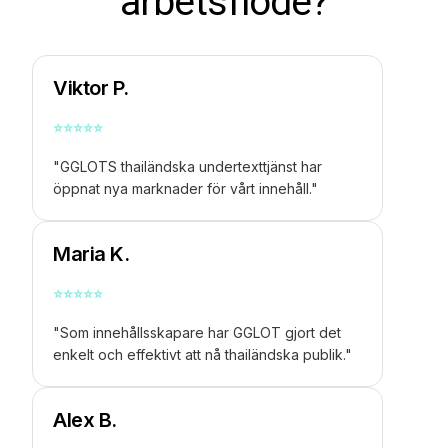
arbetsflöde?
Viktor P.
⭐
⭐
⭐
⭐
⭐
"GGLOTS thailändska undertexttjänst har
öppnat nya marknader för vårt innehåll."
Maria K.
⭐
⭐
⭐
⭐
⭐
"Som innehållsskapare har GGLOT gjort det
enkelt och effektivt att nå thailändska publik."
Alex B.