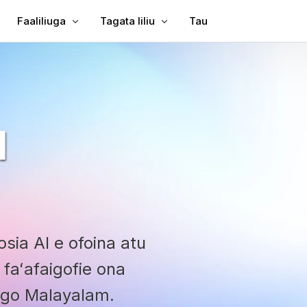
Faaliliuga
Tagata liliu
Tau
 Ulutala i Vitio
Faaliliu Vitio
Vitio i Tusitusiga
 i lalo ulutala ile MP4
Faaliliu Vitio
MP3 i Tusitusiga
ina
TXT ile SRT
M
g
Fa'atonu SRT
liliuina
SRT ile TXT
oa
VTT ile SRT
VTT i Tusitusiga
sia AI e ofoina atu
, faʻafaigofie ona
ogo Malayalam.