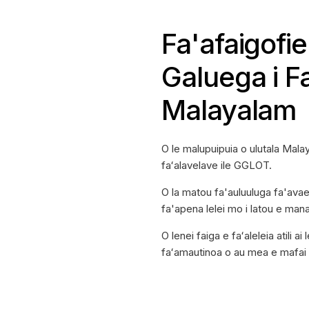
Fa'afaigofie
Galuega i F
Malayalam
O le malupuipuia o ulutala Mal
faʻalavelave ile GGLOT.
O la matou fa'auluuluga fa'avae 
fa'apena lelei mo i latou e ma
O lenei faiga e faʻaleleia atili
faʻamautinoa o au mea e mafai o