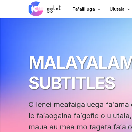
Fa'aliliuga
Ulutala
Fa'aliliu leo
Fa'aopoopo
Tusia Vitio
Fa'aopoopo
Fa'aliliu YouTube
Ulutala Sa
MALAYALA
Fa'aliliuga Fonotaga
AI Dubbin
Leo i Tusitusiga
Ulutala Faa
SUBTITLES
Leosi a le Kamupani
VTT Foaf
Fa'alogo leo
O lenei meafaigaluega faʻamalo
le faʻaogaina faigofie o ulutala
maua au mea mo tagata faʻal