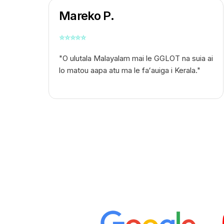
Mareko P.
⭐
⭐
⭐
⭐
⭐
"O ulutala Malayalam mai le GGLOT na suia ai
lo matou aapa atu ma le faʻauiga i Kerala."