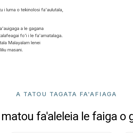
i luma o tekinolosi fa'aulutala,
fa'auigaga a le gagana
talafeagai fo'i i le fa'amatalaga.
tala Malayalam lenei
iliu masani.
A TATOU TAGATA FA'AFIAGA
matou fa'aleleia le faiga o