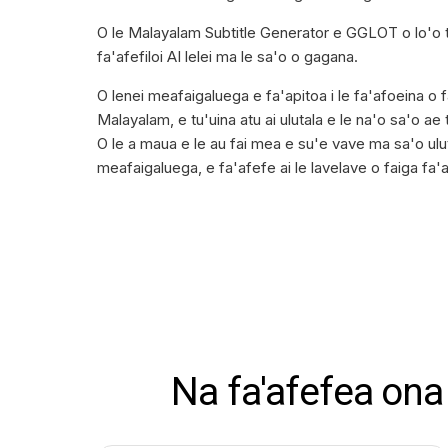
O le Malayalam Subtitle Generator e GGLOT o lo'o tu 
fa'afefiloi AI lelei ma le sa'o o gagana.
O lenei meafaigaluega e fa'apitoa i le fa'afoeina o 
Malayalam, e tu'uina atu ai ulutala e le na'o sa'o ae 
O le a maua e le au fai mea e su'e vave ma sa'o ulu
meafaigaluega, e fa'afefe ai le lavelave o faiga fa'al
Na fa'afefea ona 