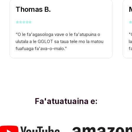
Thomas B.
⭐
⭐
⭐
⭐
⭐
⭐
“O le fa'agasologa vave o le fa'atupuina o
"
ulutala a le GGLOT sa taua tele mo la matou
l
fuafuaga fa'ava-o-malo.”
f
Fa'atuatuaina e: