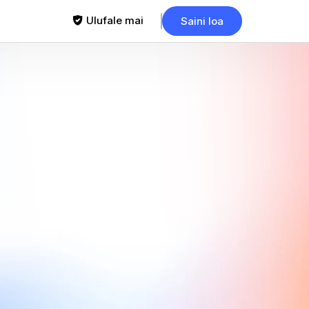
Ulufale mai
Saini loa