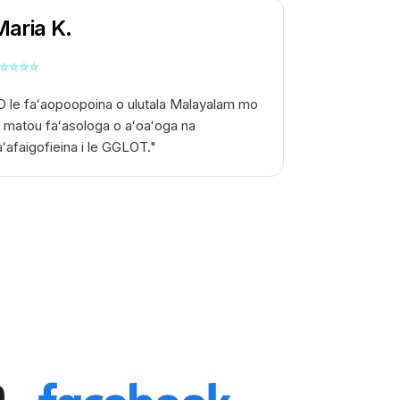
Maria K.
⭐
⭐
⭐
⭐
O le faʻaopoopoina o ulutala Malayalam mo
a matou faʻasologa o aʻoaʻoga na
aʻafaigofieina i le GGLOT."