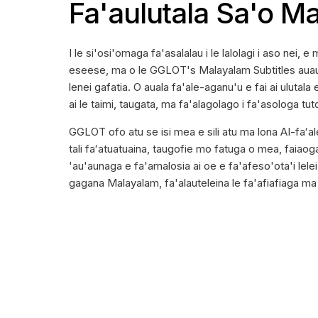
Fa'aulutala Sa'o M
I le si'osi'omaga fa'asalalau i le lalolagi i aso nei, 
eseese, ma o le GGLOT's Malayalam Subtitles auaunag
lenei gafatia. O auala fa'ale-aganu'u e fai ai ulutal
ai le taimi, taugata, ma fa'alagolago i fa'asologa tuto
GGLOT ofo atu se isi mea e sili atu ma lona AI-faʻale
tali faʻatuatuaina, taugofie mo fatuga o mea, faiaoga
'au'aunaga e fa'amalosia ai oe e fa'afeso'ota'i lelei
gagana Malayalam, fa'alauteleina le fa'afiafiaga ma l