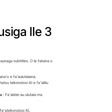
usiga Ile 3
u'aunaga subtitles. O le fatuina o
manaʻo e faʻaulutalaina.
 tatou tekonolosi AI e fa'aliliu
'u
: Fa'alelei au ulutala ma
 fa'atekonolosi AI.