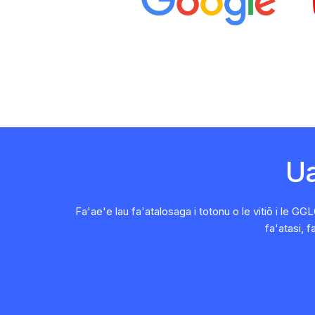
Ua
Fa'ae'e lau fa'atalosaga i totonu o le vitiō i le 
fa'atasi, 