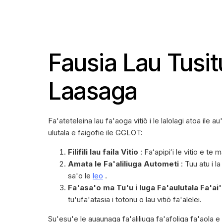
Fausia Lau Tusit
Laasaga
Fa'ateteleina lau fa'aoga vitiō i le lalolagi atoa ile a
ulutala e faigofie ile GGLOT:
Filifili lau faila Vitio
: Faʻapipiʻi le vitio e te 
Amata le Fa'aliliuga Autometi
: Tuu atu i la
sa'o le
leo
.
Fa'asa'o ma Tu'u i luga Fa'aulutala Fa'ai
tu'ufa'atasia i totonu o lau vitiō fa'alelei.
Su'esu'e le auaunaga fa'aliliuga fa'afoliga fa'aola e