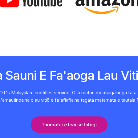
 Sauni E Fa'aoga Lau Vit
GGLOT's Malayalam subtitles service. O la matou meafaigaluega fa'a-A
fa'amautinoaina o au vitiō e fa'afiafiaina tagata matamata e tautala
Taumafai e leai se totogi