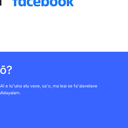
iō?
I e tu'uina atu vave, sa'o, ma leai se fa'alavelave
 Malayalam.