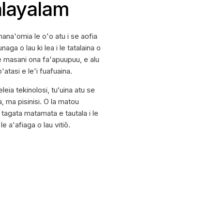
alayalam
e mana'omia le o'o atu i se aofia
a o lau ki lea i le tatalaina o
a e masani ona fa'apuupuu, e alu
'atasi e le'i fuafuaina.
leia tekinolosi, tuʻuina atu se
, ma pisinisi. O la matou
 tagata matamata e tautala i le
e a'afiaga o lau vitiō.