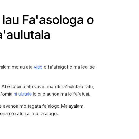
 lau Fa'asologa o
a'aulutala
ayalam mo au ata
vitio
e faʻafaigofie ma leai se
AI e tu'uina atu vave, ma'oti fa'aulutala fatu,
na'omia
ni ulutala
lelei e aunoa ma le fa'atuai.
 ai le avanoa mo tagata faʻalogo Malayalam,
na oʻo atu i ai ma faʻalogo.