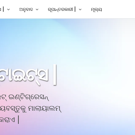
 |
ଅନୁବାଦ
ରୂପାନ୍ତରକାରୀ |
ମୂଲ୍ୟ
ସବ୍ଟାଇଟ୍ ଯୋଡନ୍ତୁ |
ଭିଡିଓ ଅନୁବାଦ କରନ୍ତୁ |
ପାଠ୍ୟକୁ ଭିଡିଓ
ବ୍ଟାଇଟ୍ ଯୋଡନ୍ତୁ |
ଭିଡିଓ ଅନୁବାଦକ |
MP3 ରୁ ପାଠ୍ୟ |
୍ତୁ
ବ୍ଟାଇଟ୍ସ |
TXT ରୁ SRT
SRT ସମ୍ପାଦକ |
ଟାଇଟ୍ସ |
ଲ୍ ଅନୁବାଦକ
SRT ରୁ TXT
କର୍ତ୍ତା |
VTT ରୁ SRT
୍ ଇଣ୍ଟିଗ୍ରେସନ୍
ପାଠ୍ୟକୁ VTT |
ବସ୍ତୁକୁ ମାଲାୟାଲମ୍
କରାଏ |