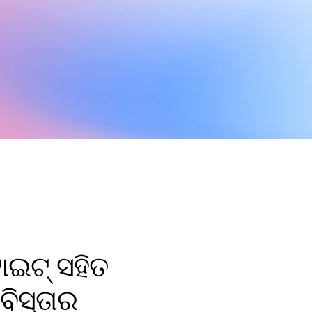
ାଇଟ୍ ସହିତ
ିସ୍ତାର