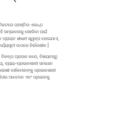
 ନିକଟରେ ପହଞ୍ଚିବା ଏକାନ୍ତ
 ସମ୍ଭାବନାକୁ ଖୋଲିବା ପାଇଁ
ଡିକ ପ୍ରାୟତ short ସ୍ୱଳ୍ପ ହୋଇଯାଏ,
ର୍ଯ୍ୟସୂଚୀ ଉପରେ ନିର୍ଭରଶୀଳ |
ବିକଳ୍ପ ପ୍ରଦାନ କରେ, ବିଷୟବସ୍ତୁ
ୋଗ୍ୟ, ବ୍ୟୟ-ପ୍ରଭାବଶାଳୀ ସମାଧାନ
ାଷୀ ଦର୍ଶକମାନଙ୍କୁ ପ୍ରଭାବଶାଳୀ
ିଡିଓର ଆବେଦନ ଏବଂ ପ୍ରଭାବକୁ