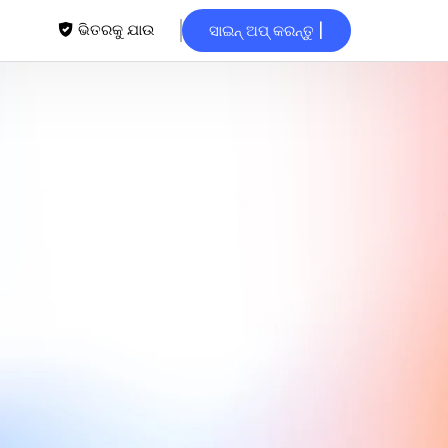
ଭିତରକୁ ଯାଉ
ସାଇନ୍ ଅପ୍ କରନ୍ତୁ |