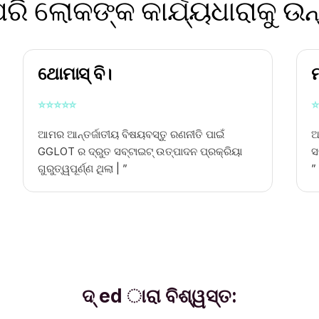
ରି ଲୋକଙ୍କ କାର୍ଯ୍ୟଧାରାକୁ ଉନ
ଥୋମାସ୍ ବି।
⭐
⭐
⭐
⭐
⭐
⭐
ଆମର ଆନ୍ତର୍ଜାତୀୟ ବିଷୟବସ୍ତୁ ରଣନୀତି ପାଇଁ
ଆ
GGLOT ର ଦ୍ରୁତ ସବ୍ଟାଇଟ୍ ଉତ୍ପାଦନ ପ୍ରକ୍ରିୟା
ସ
ଗୁରୁତ୍ୱପୂର୍ଣ୍ଣ ଥିଲା | ”
”
ଦ୍ ed ାରା ବିଶ୍ୱସ୍ତ: