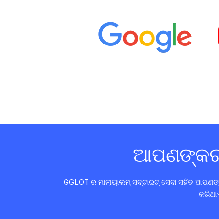
ଆପଣଙ୍କର ଭ
GGLOT ର ମାଲାୟାଲମ୍ ସବ୍ଟାଇଟ୍ ସେବା ସହିତ ଆପଣଙ୍କର
କରିଥାଏ