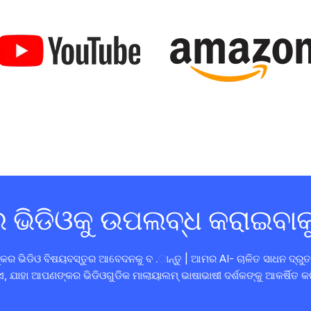
ିଡିଓକୁ ଉପଲବ୍ଧ କରାଇବାକୁ
 ଭିଡିଓ ବିଷୟବସ୍ତୁର ଆବେଦନକୁ ବ .ାନ୍ତୁ | ଆମର AI- ଚାଳିତ ସାଧନ ଦ୍ରୁତ
, ଯାହା ଆପଣଙ୍କର ଭିଡିଓଗୁଡିକ ମାଲାୟାଲମ୍ ଭାଷାଭାଷୀ ଦର୍ଶକଙ୍କୁ ଆକର୍ଷିତ କ