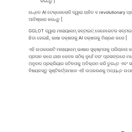
କରନ୍ତୁ |
ଉନ୍ନତ AI ଟେକ୍ନୋଲୋଜି ଦ୍ୱାରା ଚାଳିତ ବ revolutionary ପ୍ଳ
ଆବିଷ୍କାର କରନ୍ତୁ |
GGLOT ଦ୍ୱାରା ମାଲାୟାଲମ୍ ସବ୍ଟାଇଟ୍ ଜେନେରେଟର ସବ୍ଟା
ଛିଡା ହୋଇଛି, ଭାଷା ଦକ୍ଷତାକୁ AI ଦକ୍ଷତାକୁ ମିଶ୍ରଣ କରେ |
ଏହି ଉପକରଣଟି ମାଲାୟାଲମ୍ ଭାଷାର ସୂକ୍ଷ୍ମତାକୁ ପରିଚାଳନା 
ପ୍ରଦାନ କରେ ଯାହା କେବଳ ସଠିକ୍ ନୁହେଁ ବରଂ ପ୍ରସଙ୍ଗରେ ମ
ଅନୁବାଦ ପ୍ରକ୍ରିୟାର ଜଟିଳତାକୁ ଅତିକ୍ରମ କରି ତୁରନ୍ତ ଏବଂ ସ
ବିଷୟବସ୍ତୁ ସୃଷ୍ଟିକର୍ତ୍ତାମାନେ ଏହି ଉପକରଣକୁ ଅତ୍ୟନ୍ତ ଉ