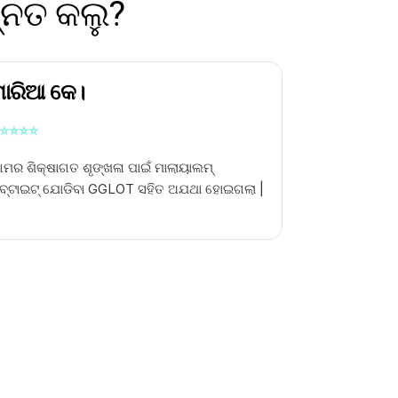
୍ନତ କଲୁ?
ମାରିଆ କେ।
⭐
⭐
⭐
⭐
ମର ଶିକ୍ଷାଗତ ଶୃଙ୍ଖଳା ପାଇଁ ମାଲାୟାଲମ୍
ବ୍ଟାଇଟ୍ ଯୋଡିବା GGLOT ସହିତ ଅଯଥା ହୋଇଗଲା |