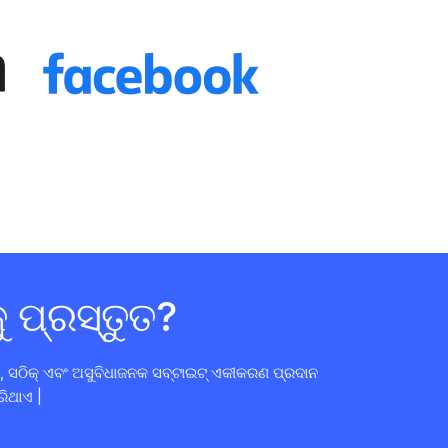
 ପ୍ରସ୍ତୁତ?
, ସଠିକ୍ ଏବଂ ଅସୁବିଧାଜନକ ସବ୍ଟାଇଟ୍ ଏକୀକରଣ ପ୍ରଦାନ
ରିଥାଏ |