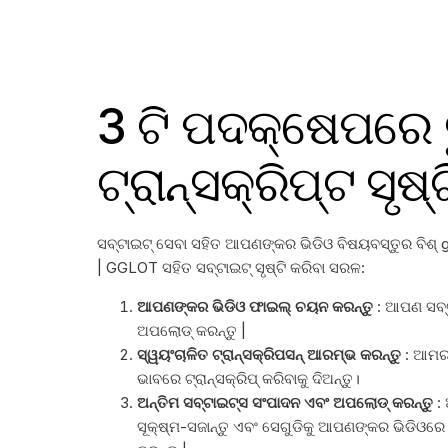
3 ଟି ପଦକ୍ଷେପରେ
ଟ୍ରାନ୍ସକ୍ରିପ୍ଟ ସୃଷ୍
ସବ୍ଟାଇଟ୍ ସେବା ସହିତ ଆପଣଙ୍କର ଭିଡିଓ ବିଷୟବସ୍ତୁର ବିଶ୍ 
| GGLOT ସହିତ ସବ୍ଟାଇଟ୍ ସୃଷ୍ଟି କରିବା ସରଳ:
ଆପଣଙ୍କର ଭିଡିଓ ଫାଇଲ୍ ଚୟନ କରନ୍ତୁ
: ଆପଣ ସବ୍ଟା
ଅପଲୋଡ୍ କରନ୍ତୁ |
ସ୍ୱୟଂଚାଳିତ ଟ୍ରାନ୍ସକ୍ରିପସନ୍ ଆରମ୍ଭ କରନ୍ତୁ
: ଆମର 
ଭାବରେ ଟ୍ରାନ୍ସକ୍ରିପ୍ କରିବାକୁ ଦିଅନ୍ତୁ।
ଅନ୍ତିମ ସବ୍ଟାଇଟ୍ସ ସଂପାଦନ ଏବଂ ଅପଲୋଡ୍ କରନ୍ତୁ
:
ସୂକ୍ଷ୍ମ-ସଜାନ୍ତୁ ଏବଂ ସେଗୁଡିକୁ ଆପଣଙ୍କର ଭିଡିଓରେ