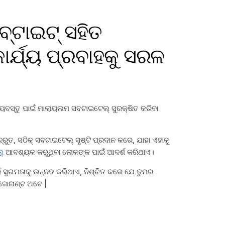
ବ୍ଟାଇଟ୍ ସହିତ
୍ଯ୍ୟ ପ୍ରବାହକୁ ସରଳ
ୟବସ୍ତୁ ପାଇଁ ମାଲାୟଲମ ସବଟାଇଟେଲ୍ ସୁରକ୍ଷିତ କରିବା
ରୁତ, ସଠିକ୍ ସବଟାଇଟେଲ୍ ସୃଷ୍ଟି ପ୍ରଦାନ କରେ, ଯାହା ଏହାକୁ
୍
ଆବଶ୍ୟକ କରୁଥିବା ଲୋକଙ୍କ ପାଇଁ ଆଦର୍ଶ କରିଥାଏ।
ଇଁ ସୁଗମତାକୁ ଉନ୍ନତ କରିଥାଏ, ନିଶ୍ଚିତ କରେ ଯେ ତୁମର
ଜୋନାଣ୍ଟ ଅଟେ |