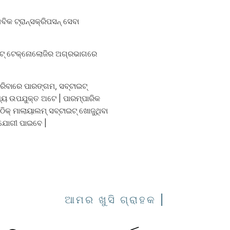
ବିକ ଟ୍ରାନ୍ସକ୍ରିପସନ୍ ସେବା
ଇଟ୍ ଟେକ୍ନୋଲୋଜିର ଅଗ୍ରଭାଗରେ
କରିବାରେ ପାରଙ୍ଗମ, ସବ୍ଟାଇଟ୍
ଧ୍ୟ ଉପଯୁକ୍ତ ଅଟେ | ପାରମ୍ପାରିକ
ଠିକ୍ ମାଲାୟାଲମ୍ ସବ୍ଟାଇଟ୍ ଖୋଜୁଥିବା
ପଯୋଗୀ ପାଇବେ |
ଆମର ଖୁସି ଗ୍ରାହକ |