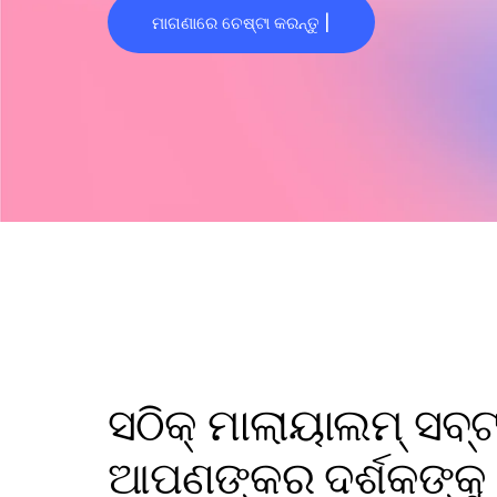
ମାଗଣାରେ ଚେଷ୍ଟା କରନ୍ତୁ |
ସଠିକ୍ ମାଲାୟାଲମ୍ ସବ୍ଟ
ଆପଣଙ୍କର ଦର୍ଶକଙ୍କୁ ବ