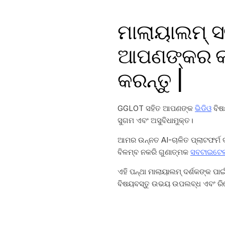
ମାଲାୟାଲମ୍ ସ
ଆପଣଙ୍କର କାର
କରନ୍ତୁ |
GGLOT ସହିତ ଆପଣଙ୍କ
ଭିଡିଓ
ବିଷ
ସୁଗମ ଏବଂ ଅସୁବିଧାମୁକ୍ତ।
ଆମର ଉନ୍ନତ AI-ଚାଳିତ ପ୍ଲାଟଫର୍ମ ଦ୍
ବିଳମ୍ବ ନକରି ଗୁଣାତ୍ମକ
ସବଟାଇଟେଲ
ଏହି ପନ୍ଥା ମାଲାୟାଲମ୍ ଦର୍ଶକଙ୍କ ପା
ବିଷୟବସ୍ତୁ ଉଭୟ ଉପଲବ୍ଧ ଏବଂ ରି