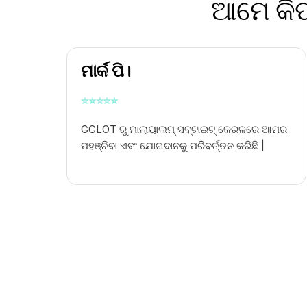
ଆମେ କିପ
ମାର୍କ ପି।
⭐
⭐
⭐
⭐
⭐
GGLOT ରୁ ମାଲାୟାଲମ୍ ସବ୍ଟାଇଟ୍ କେରଳରେ ଆମର
ପହଞ୍ଚିବା ଏବଂ ଯୋଗଦାନକୁ ପରିବର୍ତ୍ତନ କରିଛି |