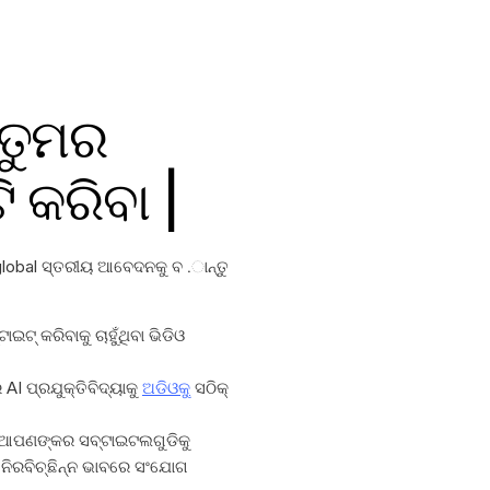
 ତୁମର
ଟି କରିବା |
global ସ୍ତରୀୟ ଆବେଦନକୁ ବ .ାନ୍ତୁ
ଇଟ୍ କରିବାକୁ ଚାହୁଁଥିବା ଭିଡିଓ
AI ପ୍ରଯୁକ୍ତିବିଦ୍ୟାକୁ
ଅଡିଓକୁ
ସଠିକ୍
 ଆପଣଙ୍କର ସବ୍ଟାଇଟଲଗୁଡିକୁ
 ନିରବିଚ୍ଛିନ୍ନ ଭାବରେ ସଂଯୋଗ