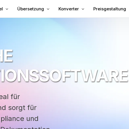
el
Übersetzung
Konverter
Preisgestaltung
ie dem Video Untertitel hinzu
Video übersetzen
Video zu Text
tel zu MP4 hinzufügen
Video-Übersetzer
MP3-Text
HE
sche Untertitel
TXT zu SRT
hronisation
SRT-Editor
TIONSSOFTWARE
telübersetzer
SRT zu TXT
teller
VTT zu SRT
VTT zu Text
eal für
d sorgt für
mpliance und