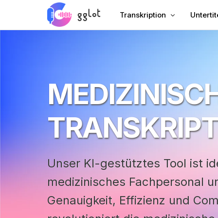
Transkription
Untertit
Audio transkribieren
Fügen S
Video transkribieren
Unterti
MEDIZINISC
YouTube transkribieren
Chinesi
Meeting-Transkription
KI-Sync
TRANSKRIP
Audio zu Text
Unterti
Unternehmens-Voiceover
VTT-Ers
Hörbuch-Voiceover
Unser KI-gestütztes Tool ist id
medizinisches Fachpersonal un
Genauigkeit, Effizienz und Co