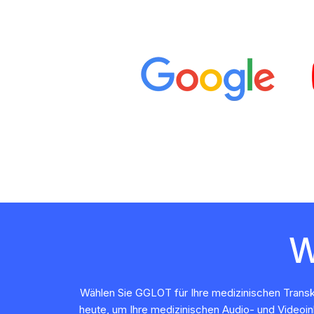
W
Wählen Sie GGLOT für Ihre medizinischen Transkr
heute, um Ihre medizinischen Audio- und Videoin