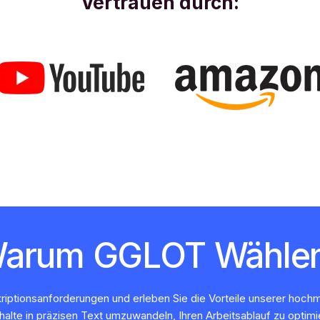
Vertrauen durch:
arum GGLOT Wähle
iptionsanforderungen und erleben Sie die Vorteile unserer hoch
halte in präzisen Text umzuwandeln, Ihren Arbeitsablauf zu optim