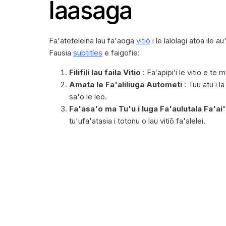
laasaga
Fa'ateteleina lau fa'aoga
vitiō
i le lalolagi atoa ile 
Fausia
subtitles
e faigofie:
Filifili lau faila Vitio
: Faʻapipiʻi le vitio e te 
Amata le Fa'aliliuga Autometi
: Tuu atu i l
sa'o le leo.
Fa'asa'o ma Tu'u i luga Fa'aulutala Fa'ai
tu'ufa'atasia i totonu o lau vitiō fa'alelei.