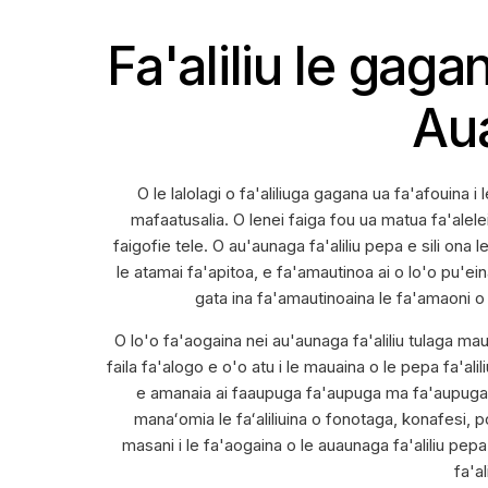
Fa'aliliu le gagan
Aua
O le lalolagi o fa'aliliuga gagana ua fa'afouina i le
mafaatusalia. O lenei faiga fou ua matua fa'alelei
faigofie tele. O au'aunaga fa'aliliu pepa e sili ona l
le atamai fa'apitoa, e fa'amautinoa ai o lo'o pu'eina m
gata ina fa'amautinoaina le fa'amaoni o l
O lo'o fa'aogaina nei au'aunaga fa'aliliu tulaga ma
faila fa'alogo e o'o atu i le mauaina o le pepa fa'alil
e amanaia ai faaupuga fa'aupuga ma fa'aupuga, m
manaʻomia le faʻaliliuina o fonotaga, konafesi, po
masani i le fa'aogaina o le auaunaga fa'aliliu pepa sil
fa'a