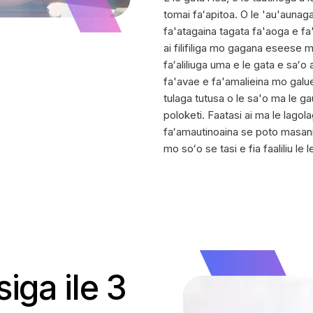
tomai faʻapitoa. O le 'au'aunag
fa'atagaina tagata fa'aoga e fa'
ai filifiliga mo gagana eseese m
faʻaliliuga uma e le gata e saʻo
fa'avae e fa'amalieina mo galue
tulaga tutusa o le sa'o ma le gaua
poloketi. Faatasi ai ma le lago
faʻamautinoaina se poto masani m
mo soʻo se tasi e fia faaliliu le le
siga ile 3