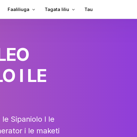
Faaliliuga
Tagata liliu
Tau
 Ulutala i Vitio
Faaliliu Vitio
Vitio i Tusitusiga
 i lalo ulutala ile MP4
Faaliliu Vitio
MP3 i Tusitusiga
 LEO
ina
TXT ile SRT
g
Fa'atonu SRT
O I LE
liliuina
SRT ile TXT
oa
VTT ile SRT
VTT i Tusitusiga
u le Sipaniolo I le
erator i le maketi