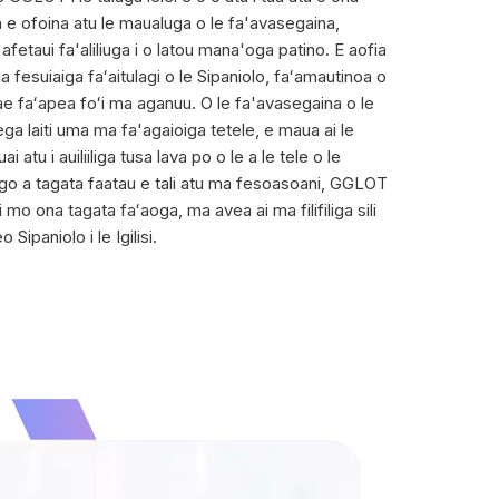
a e ofoina atu le maualuga o le fa'avasegaina,
afetaui fa'aliliuga i o latou mana'oga patino. E aofia
a fesuiaiga faʻaitulagi o le Sipaniolo, faʻamautinoa o
 ae faʻapea foʻi ma aganuu. O le fa'avasegaina o le
ga laiti uma ma fa'agaioiga tetele, e maua ai le
i atu i auiliiliga tusa lava po o le a le tele o le
lago a tagata faatau e tali atu ma fesoasoani, GGLOT
o ona tagata faʻaoga, ma avea ai ma filifiliga sili
o Sipaniolo i le Igilisi.