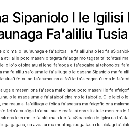
a Sipaniolo I le Igilis
unaga Fa'aliliu Tusia 
 o'o mai o 'au'aunaga e fa'apitoa i le fa'aliliuina o leo fa'aSipaniolo i
a atili ai le poto masani o tagata fa'aoga mo tagata ta'ito'atasi ma 
elei o lo'o ofoina atu ai lenei fa'aoga e fa'aogaina ai tekonolosi fa'
a fa'aliliu sa'o uma le fa'aliliuga o le gagana Sipaniolo ma fa'aliliu sa
e ulua'i fe'au ae fa'atumauina ai fo'i le fa'aleaganu'u ma le fa'atata
ualuga e masani ona fa'asoa mai o latou poto masani i le fa'afaigofi
iuina, o la'asaga uma e fa'afaigofieina mo le faigofie. O le lelei o l
a maua ai fa'aliliuga e foliga fa'anatura ma faigofie ona malamal
ʻo fefaʻatauaʻiga faʻatau, aua e mafai ai ona sili atu le moni ma le 
i ona lelei mo le fa'aliliuina o leo fa'aSipaniolo i le Igilisi ua fa'ata'
liliuga gagana, ua avea ai ma meafaigaluega taua i le lalolagi fa'alalo