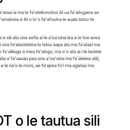
 fa'atasi ai ma le fa'atekonolosi AI ua fa'ailogaina se
'amalosia e AI o lo'o fa'afouina le auala tatou te
e sili atu ona aofia ai le aʻoaʻoina lea e le toe avea
i ona faʻalauteleina lo latou aapa atu ma faʻatasi ma
 o fa'aliliuga o mea fa'alogo, ma o'o atu ai i le lautele
atia e fa'aauau pea ona a'oa'oina ma fa'aleleia atili,
a e le naʻo le moni, ae faʻapea foʻi ma aganuu ma
 o le tautua sili