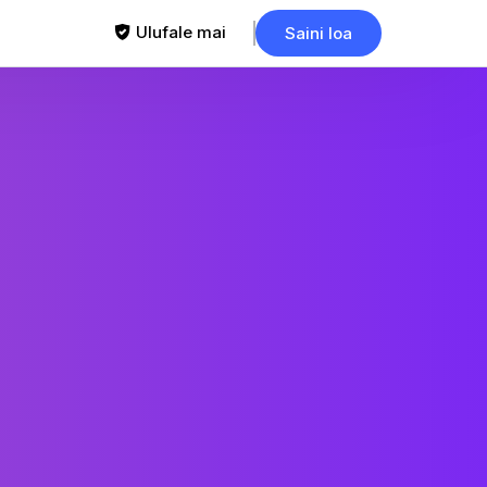
Ulufale mai
Saini loa