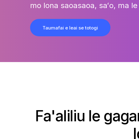
mo lona saoasaoa, saʻo, ma le 
Taumafai e leai se totogi
Fa'aliliu le gaga