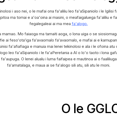
osi i aso nei, o le mafai ona fa'aliliu leo fa'aSipaniolo i le Igilisi
itoa ma tomai e a'oa'oina ai masini, o meafaigaluega fa'aliliu e fa
fegalegaleai ai ma mea
fa'alogo.
afiaga mamao. Mo faiaoga ma tamaiti aoga, o lona uiga o se siosiomaga 
aigofie ai fesoʻotaʻiga faʻavaomalo faʻavaomalo, e mafai ai e kamupan
isinisi fa'afiafiaga e manuia mai lenei tekinolosi e ala i le ofoina atu
alogo leo fa'aSipaniolo i le fa'aPeretania a AI o lo'o taoto i lona gaf
a'aupuga. O lenei alualu i luma faifaipea e mautinoa ai o faaliliug
faʻamatalaga, e maua ai se faʻalogo sili atu, sili atu le moni.
O le GGLOT