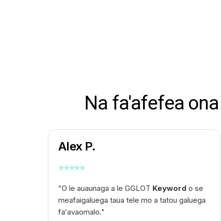
Na fa'afefea ona 
Alex P.
⭐
⭐
⭐
⭐
⭐
“O le auaunaga a le GGLOT
Keyword
o se
meafaigaluega taua tele mo a tatou galuega
faʻavaomalo."