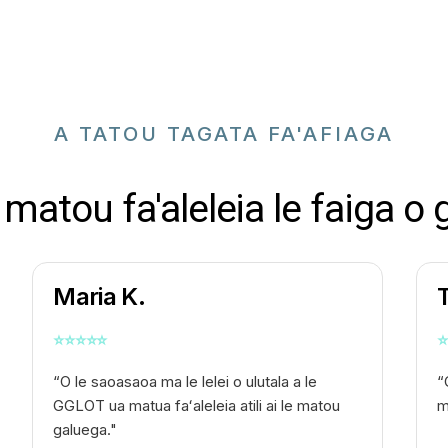
A TATOU TAGATA FA'AFIAGA
matou fa'aleleia le faiga o
Maria K.
⭐
⭐
⭐
⭐
⭐
⭐
“O le saoasaoa ma le lelei o ulutala a le
“
GGLOT ua matua faʻaleleia atili ai le matou
m
galuega."