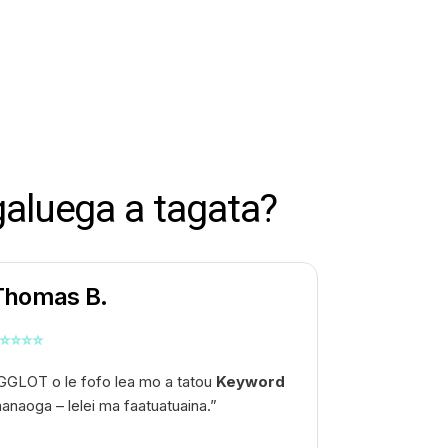
 galuega a tagata?
Thomas B.
⭐
⭐
⭐
⭐
GGLOT o le fofo lea mo a tatou
Keyword
anaoga – lelei ma faatuatuaina.”