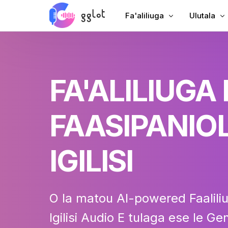
Fa'aliliuga
Ulutala
Fa'aliliu leo
Fa'aopoopo
Tusia Vitio
Fa'aopoopo
FA'ALILIUGA
Fa'aliliu YouTube
Ulutala Sa
Fa'aliliuga Fonotaga
AI Dubbin
FAASIPANIOL
Leo i Tusitusiga
Ulutala Faa
Leosi a le Kamupani
VTT Foaf
IGILISI
Fa'alogo leo
O la matou AI-powered
Faalili
Igilisi Audio
E tulaga ese le Gen