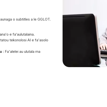
au'aunaga o subtitles a le GGLOT.
manaʻo e faʻaulutalaina.
a tatou tekonolosi AI e fa'asolo
'u
: Fa'alelei au ulutala ma