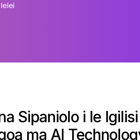
lelei
na Sipaniolo i le Igili
Igoa ma AI Technolog