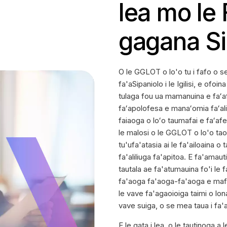
lea mo le F
gagana Sipa
O le GGLOT o lo'o tu i fafo o s
fa'aSipaniolo i le Igilisi, e ofoi
tulaga fou ua mamanuina e faʻafe
faʻapolofesa e manaʻomia faʻal
faiaoga o loʻo taumafai e faʻafe
le malosi o le GGLOT o lo'o taot
tu'ufa'atasia ai le fa'ailoaina o
fa'aliliuga fa'apitoa. E fa'amaut
tautala ae fa'atumauina fo'i le 
fa'aoga fa'aoga-fa'aoga e mafai 
le vave fa'agaoioiga taimi o l
vave suiga, o se mea taua i fa'a
E le gata i lea, o le tautinoga a 