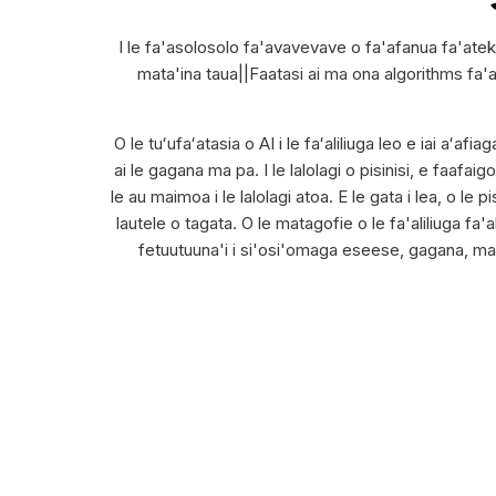
I le fa'asolosolo fa'avavevave o fa'afanua fa'atekinol
mata'ina taua||Faatasi ai ma ona algorithms fa'ap
O le tuʻufaʻatasia o AI i le faʻaliliuga leo e iai aʻ
ai le gagana ma pa. I le lalolagi o pisinisi, e faaf
le au maimoa i le lalolagi atoa. E le gata i lea, o le p
lautele o tagata. O le matagofie o le fa'aliliuga fa'
fetuutuuna'i i si'osi'omaga eseese, gagana, ma f