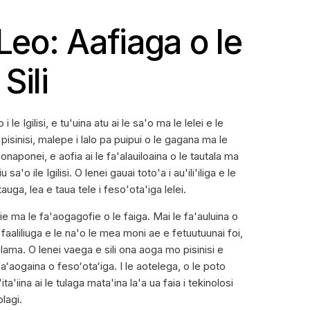
i Leo: Aafiaga o le
Sili
 le Igilisi, e tu'uina atu ai le sa'o ma le lelei e le
pisinisi, malepe i lalo pa puipui o le gagana ma le
aonaponei, e aofia ai le fa'alauiloaina o le tautala ma
'o ile Igilisi. O lenei gauai toto'a i au'ili'iliga e le
uga, lea e taua tele i feso'ota'iga lelei.
e ma le fa'aogagofie o le faiga. Mai le fa'auluina o
e faaliliuga e le na'o le mea moni ae e fetuutuunai foi,
ama. O lenei vaega e sili ona aoga mo pisinisi e
faʻaogaina o fesoʻotaʻiga. I le aotelega, o le poto
ita'iina ai le tulaga mata'ina la'a ua faia i tekinolosi
lagi.