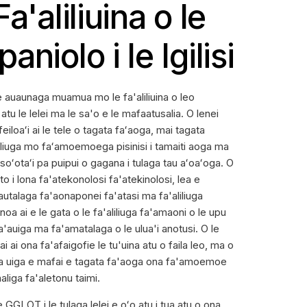
a'aliliuina o le
niolo i le Igilisi
e auaunaga muamua mo le fa'aliliuina o leo
na atu le lelei ma le sa'o e le mafaatusalia. O lenei
iloaʻi ai le tele o tagata faʻaoga, mai tagata
iliuga mo faʻamoemoega pisinisi i tamaiti aoga ma
soʻotaʻi pa puipui o gagana i tulaga tau aʻoaʻoga. O
o i lona fa'atekonolosi fa'atekinolosi, lea e
 tautalaga fa'aonaponei fa'atasi ma fa'aliliuga
inoa ai e le gata o le fa'aliliuga fa'amaoni o le upu
fa'auiga ma fa'amatalaga o le ulua'i anotusi. O le
ai ona fa'afaigofie le tu'uina atu o faila leo, ma o
ona uiga e mafai e tagata fa'aoga ona fa'amoemoe
aliga fa'aletonu taimi.
le GGLOT i le tulaga lelei e oʻo atu i tua atu o ona