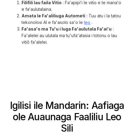
Filifili lau faila Vitio
: Faʻapipiʻi le vitio e te manaʻo
e faʻaulutalaina.
Amata le Fa'aliliuga Autometi
: Tuu atu i la tatou
tekonolosi AI e fa'asolo sa'o le
leo
.
Fa'asa'o ma Tu'u i luga Fa'aulutala Fa'ai'u
:
Fa'alelei au ulutala ma tu'ufa'atasia i totonu o lau
vitiō fa'alelei.
Igilisi ile Mandarin: Aafiaga
ole Auaunaga Faaliliu Leo
Sili