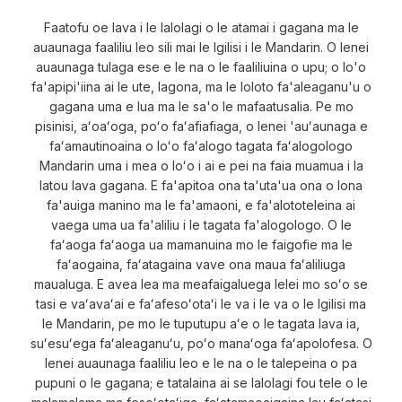
Faatofu oe lava i le lalolagi o le atamai i gagana ma le
auaunaga faaliliu leo sili mai le Igilisi i le Mandarin. O lenei
auaunaga tulaga ese e le na o le faaliliuina o upu; o lo'o
fa'apipi'iina ai le ute, lagona, ma le loloto fa'aleaganu'u o
gagana uma e lua ma le sa'o le mafaatusalia. Pe mo
pisinisi, aʻoaʻoga, poʻo faʻafiafiaga, o lenei 'auʻaunaga e
faʻamautinoaina o loʻo faʻalogo tagata faʻalogologo
Mandarin uma i mea o loʻo i ai e pei na faia muamua i la
latou lava gagana. E fa'apitoa ona ta'uta'ua ona o lona
fa'auiga manino ma le fa'amaoni, e fa'alototeleina ai
vaega uma ua fa'aliliu i le tagata fa'alogologo. O le
faʻaoga faʻaoga ua mamanuina mo le faigofie ma le
faʻaogaina, faʻatagaina vave ona maua faʻaliliuga
maualuga. E avea lea ma meafaigaluega lelei mo soʻo se
tasi e vaʻavaʻai e faʻafesoʻotaʻi le va i le va o le Igilisi ma
le Mandarin, pe mo le tuputupu aʻe o le tagata lava ia,
suʻesuʻega faʻaleaganuʻu, poʻo manaʻoga faʻapolofesa. O
lenei auaunaga faaliliu leo e le na o le talepeina o pa
pupuni o le gagana; e tatalaina ai se lalolagi fou tele o le