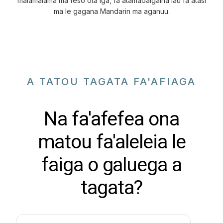
malamalama ma fesoʻotaʻiga, faʻatamaoaigaina lau faʻatasi
ma le gagana Mandarin ma aganuu.
A TATOU TAGATA FA'AFIAGA
Na fa'afefea ona
matou fa'aleleia le
faiga o galuega a
tagata?