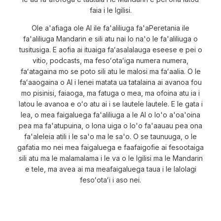
faia i le Igilisi.
Ole a'afiaga ole AI ile fa'aliliuga fa'aPeretania ile
fa'aliliuga Mandarin e sili atu nai lo na'o le fa'aliliuga o
tusitusiga. E aofia ai ituaiga faʻasalalauga eseese e pei o
vitio, podcasts, ma fesoʻotaʻiga numera numera,
faʻatagaina mo se poto sili atu le malosi ma faʻaalia. O le
faʻaaogaina o AI i lenei matata ua tatalaina ai avanoa fou
mo pisinisi, faiaoga, ma fatuga o mea, ma ofoina atu ia i
latou le avanoa e oʻo atu ai i se lautele lautele. E le gata i
lea, o mea faigaluega fa'aliliuga a le AI o lo'o a'oa'oina
pea ma fa'atupuina, o lona uiga o lo'o fa'aauau pea ona
fa'aleleia atili i le sa'o ma le sa'o. O se taunuuga, o le
gafatia mo nei mea faigaluega e faafaigofie ai fesootaiga
sili atu ma le malamalama i le va o le Igilisi ma le Mandarin
e tele, ma avea ai ma meafaigaluega taua i le lalolagi
fesoʻotaʻi i aso nei.