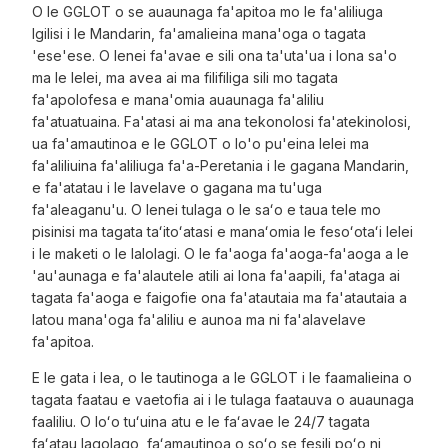
O le GGLOT o se auaunaga fa'apitoa mo le fa'aliliuga
Igilisi i le Mandarin, fa'amalieina mana'oga o tagata
'ese'ese. O lenei fa'avae e sili ona ta'uta'ua i lona sa'o
ma le lelei, ma avea ai ma filifiliga sili mo tagata
fa'apolofesa e mana'omia auaunaga fa'aliliu
fa'atuatuaina. Fa'atasi ai ma ana tekonolosi fa'atekinolosi,
ua fa'amautinoa e le GGLOT o lo'o pu'eina lelei ma
fa'aliliuina fa'aliliuga fa'a-Peretania i le gagana Mandarin,
e fa'atatau i le lavelave o gagana ma tu'uga
fa'aleaganu'u. O lenei tulaga o le saʻo e taua tele mo
pisinisi ma tagata taʻitoʻatasi e manaʻomia le fesoʻotaʻi lelei
i le maketi o le lalolagi. O le fa'aoga fa'aoga-fa'aoga a le
'au'aunaga e fa'alautele atili ai lona fa'aapili, fa'ataga ai
tagata fa'aoga e faigofie ona fa'atautaia ma fa'atautaia a
latou mana'oga fa'aliliu e aunoa ma ni fa'alavelave
fa'apitoa.
E le gata i lea, o le tautinoga a le GGLOT i le faamalieina o
tagata faatau e vaetofia ai i le tulaga faatauva o auaunaga
faaliliu. O loʻo tuʻuina atu e le faʻavae le 24/7 tagata
faʻatau lagolago, faʻamautinoa o soʻo se fesili poʻo ni