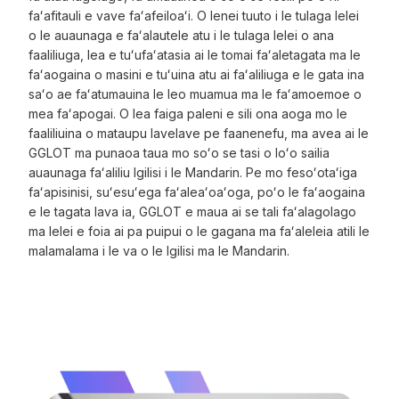
faʻafitauli e vave faʻafeiloaʻi. O lenei tuuto i le tulaga lelei
o le auaunaga e faʻalautele atu i le tulaga lelei o ana
faaliliuga, lea e tuʻufaʻatasia ai le tomai faʻaletagata ma le
faʻaogaina o masini e tuʻuina atu ai faʻaliliuga e le gata ina
saʻo ae faʻatumauina le leo muamua ma le faʻamoemoe o
mea faʻapogai. O lea faiga paleni e sili ona aoga mo le
faaliliuina o mataupu lavelave pe faanenefu, ma avea ai le
GGLOT ma punaoa taua mo soʻo se tasi o loʻo sailia
auaunaga faʻaliliu Igilisi i le Mandarin. Pe mo fesoʻotaʻiga
faʻapisinisi, suʻesuʻega faʻaleaʻoaʻoga, poʻo le faʻaogaina
e le tagata lava ia, GGLOT e maua ai se tali faʻalagolago
ma lelei e foia ai pa puipui o le gagana ma faʻaleleia atili le
malamalama i le va o le Igilisi ma le Mandarin.