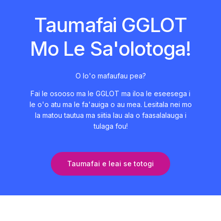
Taumafai GGLOT
Mo Le Sa'olotoga!
O lo'o mafaufau pea?
Fai le osooso ma le GGLOT ma iloa le eseesega i
le o'o atu ma le fa'auiga o au mea. Lesitala nei mo
la matou tautua ma siitia lau ala o faasalalauga i
tulaga fou!
Taumafai e leai se totogi