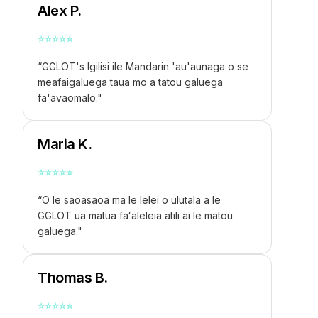
Alex P.
⭐
⭐
⭐
⭐
⭐
“GGLOT's
Igilisi ile Mandarin
'au'aunaga o se
meafaigaluega taua mo a tatou galuega
fa'avaomalo."
Maria K.
⭐
⭐
⭐
⭐
⭐
“O le saoasaoa ma le lelei o ulutala a le
GGLOT ua matua faʻaleleia atili ai le matou
galuega."
Thomas B.
⭐
⭐
⭐
⭐
⭐