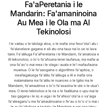
Fa'aPeretania i le
Mandarin: Fa'amaninoina
Au Mea i le Ola ma AI
Tekinolosi
I le vaitau o le lalolagi atoa, o le mafai ona fesoʻotaʻi atu i
faʻalavelave gagana e sili atu ona taua nai lo se isi lava
taimi. Fa'aliliuga Fa'aPeretania i le Mandarin, fa'amalosia e
AI tekonolosi, o lo'o fa'afouina lenei laufanua, ma mafai ai
ona fa'ao'o mai mea i le olaga i auala e le'i mafaufauina
muamua. O le fa'aaogaina o algorithms fa'apitoa, o
meafaigaluega fa'aliliu fa'aliliuga a AI e mafai ona
malamalama ma fa'aliliu le nuances o le Igilisi ma le
Mandarin, fa'amautinoa o lo'o fa'asaoina le ute o le ulua'i
mea. O lenei tekinolosi e le na o le faaliliuina o upu mai le
tasi gagana i le isi; e uiga i le fa'afeso'ota'ia o va'aiga
fa'aleaganu'u ma fa'amautinoaina o fe'au o lo'o o'o mai i
le au fa'afofoga e tautala i le Mandarin e pei ona latou