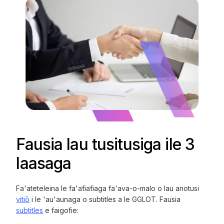
Fausia lau tusitusiga ile 3
laasaga
Fa'ateteleina le fa'afiafiaga fa'ava-o-malo o lau anotusi
vitiō
i le 'au'aunaga o subtitles a le GGLOT. Fausia
subtitles
e faigofie: