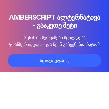
AMBERSCRIPT ᲐᲚᲢᲔᲠᲜᲐᲢᲘᲕᲐ
- ᲒᲐᲐᲙᲔᲗᲔ ᲛᲔᲢᲘ
Gglot-ის სერვისები სცილდება
ტრანსკრიფციას - და ჩვენ გაჩვენებთ რატომ!
Სცადეთ უფასოდ