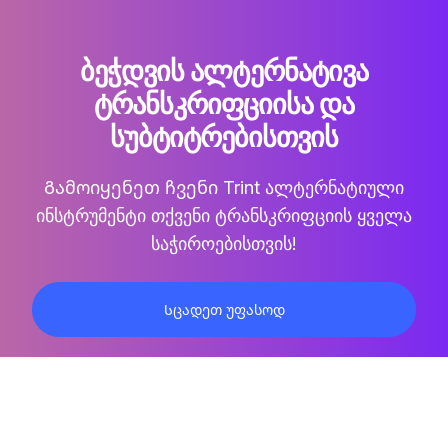
ᲑᲔᲭᲓᲕᲘᲡ ᲐᲚᲢᲔᲠᲜᲐᲢᲘᲕᲐ
ᲢᲠᲐᲜᲡᲙᲠᲘᲤᲪᲘᲘᲡᲐ ᲓᲐ
ᲡᲣᲑᲢᲘᲢᲠᲔᲑᲘᲡᲗᲕᲘᲡ
Გამოიყენეთ ჩვენი Trint ალტერნატიული
ინსტრუმენტი თქვენი ტრანსკრიფციის ყველა
საჭიროებისთვის!
Სცადეთ უფასოდ