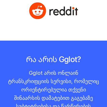
Რა არის Gglot?
Gglot არის ონლაინ
ტრანსკრიფციის სერვისი, რომელიც
ორიენტირებულია თქვენი
შინაარსის დამატებით გაგებაზე
სუბტიტრებისა და წარწერების