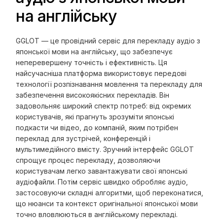
на англійську
GGLOT — це провідний сервіс для перекладу аудіо з
японської мови на англійську, що забезпечує
неперевершену точність і ефективність. Ця
найсучасніша платформа використовує передові
технології розпізнавання мовлення та перекладу для
забезпечення високоякісних перекладів. Він
задовольняє широкий спектр потреб: від окремих
користувачів, які прагнуть зрозуміти японські
подкасти чи відео, до компаній, яким потрібен
переклад для зустрічей, конференцій і
мультимедійного вмісту. Зручний інтерфейс GGLOT
спрощує процес перекладу, дозволяючи
користувачам легко завантажувати свої японські
аудіофайли. Потім сервіс швидко обробляє аудіо,
застосовуючи складні алгоритми, щоб переконатися,
що нюанси та контекст оригінальної японської мови
точно вловлюються в англійському перекладі.