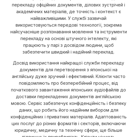
перекладу офіційних документів, ділових зустрічей і
академічних матеріалів, де точність і контекст є
найважливішими. У службі зазвичай
використовуються передові технології, зокрема
найсучасніше розпізнавання мовлення та інструменти
перекладу на основі штучного інтелекту, які
працюють у парі з досвідом людини, щоб
забезпечити швидкий і надійний переклад.
Досвід використання найкращої служби перекладу
документів для перетворення з японської на
англійську дуже зручний і ефективний. Клієнти часто
повідомляють про безперебійний процес, від
початкового завантаження японських аудіофайлів до
доставки перекладених документів англійською
мовою. Сервіс забезпечує конфіденційність і безпеку
даних, що робить його надійним вибором для
конфіденційних і приватних матеріалів. Адаптованість
цих послуг до різних форматів і секторів, включаючи
юридичну, медичну та технічну сфери, ще більше
підвищує їх привабливість. Клієнти цінують