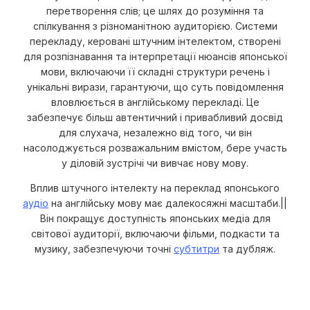
перетворення слів; це шлях до розуміння та
спілкування з різноманітною аудиторією. Системи
перекладу, керовані штучним інтелектом, створені
для розпізнавання та інтерпретації нюансів японської
мови, включаючи її складні структури речень і
унікальні вирази, гарантуючи, що суть повідомлення
вловлюється в англійському перекладі. Це
забезпечує більш автентичний і привабливий досвід
для слухача, незалежно від того, чи він
насолоджується розважальним вмістом, бере участь
у діловій зустрічі чи вивчає нову мову.
Вплив штучного інтелекту на переклад японського
аудіо
на англійську мову має далекосяжні масштаби.||
Він покращує доступність японських медіа для
світової аудиторії, включаючи фільми, подкасти та
музику, забезпечуючи точні
субтитри
та дубляж.