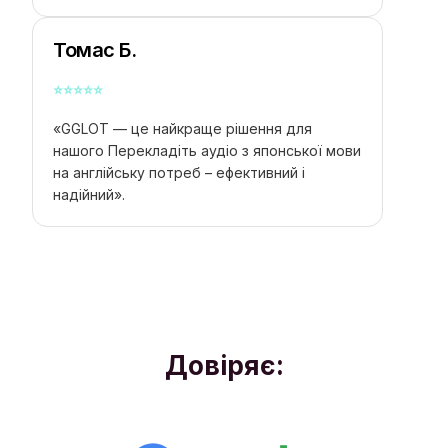
Томас Б.
⭐
⭐
⭐
⭐
⭐
«GGLOT — це найкраще рішення для
нашого
Перекладіть аудіо з японської мови
на англійську
потреб – ефективний і
надійний».
Довіряє: