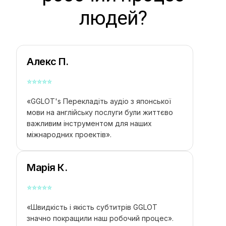
людей?
Алекс П.
⭐
⭐
⭐
⭐
⭐
«GGLOT's
Перекладіть аудіо з японської
мови на англійську
послуги були життєво
важливим інструментом для наших
міжнародних проектів».
Марія К.
⭐
⭐
⭐
⭐
⭐
«Швидкість і якість субтитрів GGLOT
значно покращили наш робочий процес».