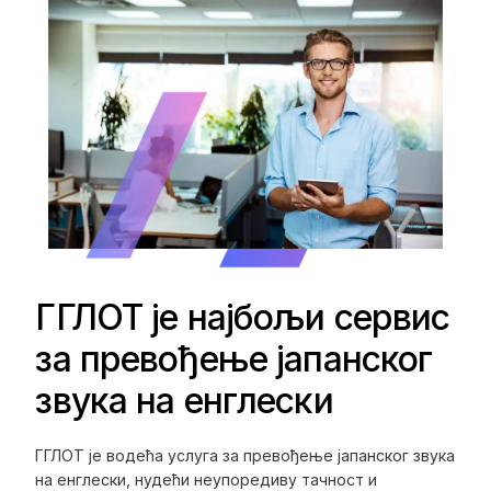
ГГЛОТ је најбољи сервис
за превођење јапанског
звука на енглески
ГГЛОТ је водећа услуга за превођење јапанског звука
на енглески, нудећи неупоредиву тачност и