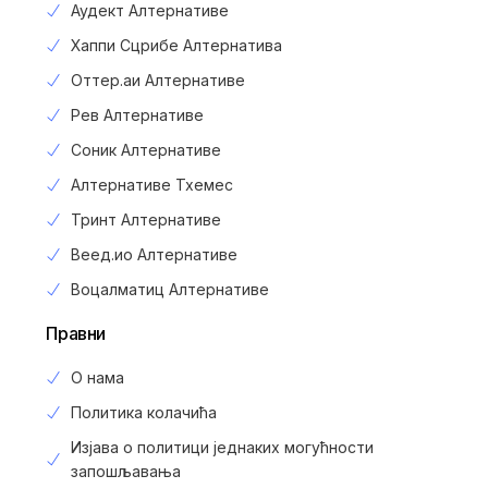
Аудект Алтернативе
Хаппи Сцрибе Алтернатива
Оттер.аи Алтернативе
Рев Алтернативе
Соник Алтернативе
Алтернативе Тхемес
Тринт Алтернативе
Веед.ио Алтернативе
Воцалматиц Алтернативе
Правни
О нама
Политика колачића
Изјава о политици једнаких могућности
запошљавања