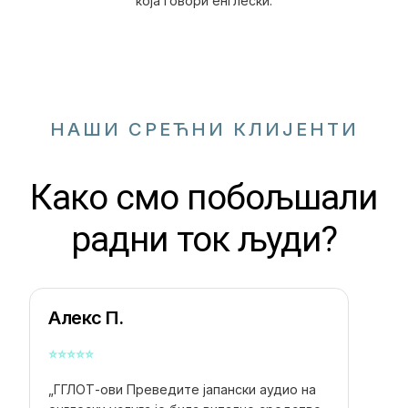
која говори енглески.
НАШИ СРЕЋНИ КЛИЈЕНТИ
Како смо побољшали
радни ток људи?
Алекс П.
⭐
⭐
⭐
⭐
⭐
„ГГЛОТ-ови
Преведите јапански аудио на