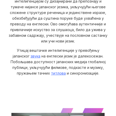
интелигенцијом су дизајнирани да препознају и
тумаче нијансе јапанског језика, укључујући његове
сложене структуре реченица и јединствене изразе,
обезбеђујући да суштина поруке буде ухваћена у
преводу на енглески. Ово омогућава аутентичније и
привлачније искуство за слушаоца, било да ужива у
забавном садржају, учествује на пословном састанку
или учи нови језик.
Утицај вештачке интелигенције у превођењу
јапанског
звука
на енглески језик је далекосежан.
Побољшава доступност јапанских медија глобалној
публици, укључујући филмове, подкасте и музику,
пружањем тачних
титлова
и синхронизације.