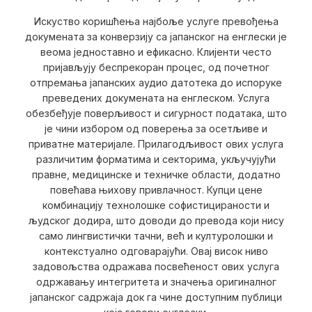
Искуство коришћења најбоље услуге превођења
докумената за конверзију са јапанског на енглески је
веома једноставно и ефикасно. Клијенти често
пријављују беспрекоран процес, од почетног
отпремања јапанских аудио датотека до испоруке
преведених докумената на енглеском. Услуга
обезбеђује поверљивост и сигурност података, што
је чини избором од поверења за осетљиве и
приватне материјале. Прилагодљивост ових услуга
различитим форматима и секторима, укључујући
правне, медицинске и техничке области, додатно
повећава њихову привлачност. Купци цене
комбинацију технолошке софистицираности и
људског додира, што доводи до превода који нису
само лингвистички тачни, већ и културолошки и
контекстуално одговарајући. Овај висок ниво
задовољства одражава посвећеност ових услуга
одржавању интегритета и значења оригиналног
јапанског садржаја док га чине доступним публици