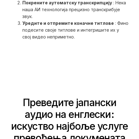
Покрените аутоматску транскрипцију
: Нека
наша АИ технологија прецизно транскрибује
звук.
Уредите и отпремите коначне титлове
: Фино
подесите своје титлове и интегришите их у
свој видео неприметно.
Преведите јапански
аудио на енглески:
искуство најбоље услуге
превођења докумената