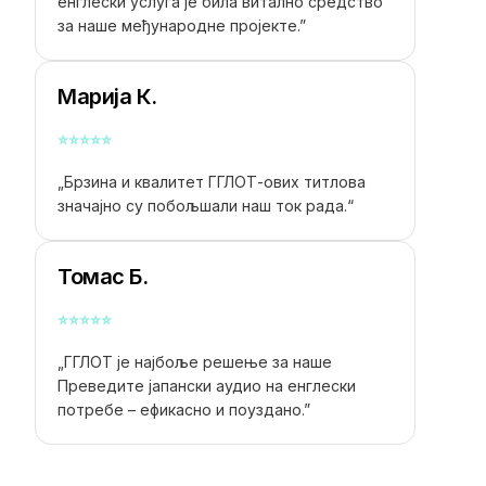
енглески
услуга је била витално средство
за наше међународне пројекте.”
Марија К.
⭐
⭐
⭐
⭐
⭐
„Брзина и квалитет ГГЛОТ-ових титлова
значајно су побољшали наш ток рада.“
Томас Б.
⭐
⭐
⭐
⭐
⭐
„ГГЛОТ је најбоље решење за наше
Преведите јапански аудио на енглески
потребе – ефикасно и поуздано.”