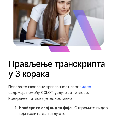
Прављење транскрипта
у 3 корака
Повећајте глобалну привлачност свог
видео
садржаја помоћу GGLOT услуге за титлове.
Креирање титлова је једноставно:
Изаберите свој видео фајл
: Отпремите видео
који желите да титлујете.