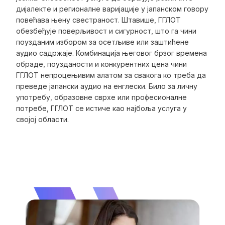
дијалекте и регионалне варијације у јапанском говору
повећава њену свестраност. Штавише, ГГЛОТ
обезбеђује поверљивост и сигурност, што га чини
поузданим избором за осетљиве или заштићене
аудио садржаје. Комбинација његовог брзог времена
обраде, поузданости и конкурентних цена чини
ГГЛОТ непроцењивим алатом за свакога ко треба да
преведе јапански аудио на енглески. Било за личну
употребу, образовне сврхе или професионалне
потребе, ГГЛОТ се истиче као најбоља услуга у
својој области.