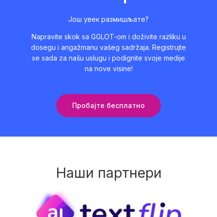
Још увек размишљате?
Napravite skok sa GGLOT-om i doživite razliku u
dosegu i angažmanu vašeg sadržaja. Registrujte
se sada za našu uslugu i podignite svoje medije
na nove visine!
Пробајте бесплатно
Наши партнери