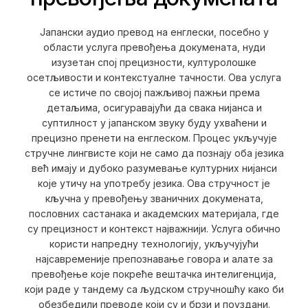
Јапански аудио превод на енглески, посебно у
области услуга превођења докумената, нуди
изузетан спој прецизности, културолошке
осетљивости и контекстуалне тачности. Ова услуга
се истиче по својој пажљивој пажњи према
детаљима, осигуравајући да свака нијанса и
суптилност у јапанском звуку буду ухваћени и
прецизно пренети на енглеском. Процес укључује
стручне лингвисте који не само да познају оба језика
већ имају и дубоко разумевање културних нијанси
које утичу на употребу језика. Ова стручност је
кључна у превођењу званичних докумената,
пословних састанака и академских материјала, где
су прецизност и контекст најважнији. Услуга обично
користи напредну технологију, укључујући
најсавременије препознавање говора и алате за
превођење које покреће вештачка интелигенција,
који раде у тандему са људском стручношћу како би
обезбедили преводе који су и брзи и поуздани.