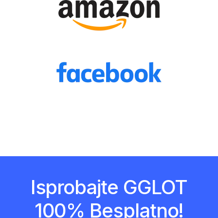
Isprobajte GGLOT
100% Besplatno!