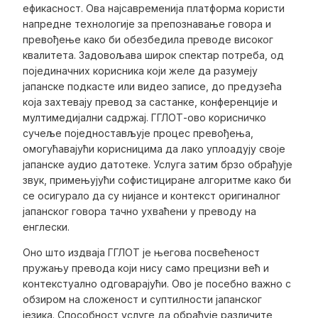
ефикасност. Ова најсавременија платформа користи
напредне технологије за препознавање говора и
превођење како би обезбедила преводе високог
квалитета. Задовољава широк спектар потреба, од
појединачних корисника који желе да разумеју
јапанске подкасте или видео записе, до предузећа
која захтевају превод за састанке, конференције и
мултимедијални садржај. ГГЛОТ-ово корисничко
сучеље поједностављује процес превођења,
омогућавајући корисницима да лако уплоадују своје
јапанске аудио датотеке. Услуга затим брзо обрађује
звук, примењујући софистициране алгоритме како би
се осигурало да су нијансе и контекст оригиналног
јапанског говора тачно ухваћени у преводу на
енглески.
Оно што издваја ГГЛОТ је његова посвећеност
пружању превода који нису само прецизни већ и
контекстуално одговарајући. Ово је посебно важно с
обзиром на сложеност и суптилности јапанског
језика. Способност услуге да обрађује различите