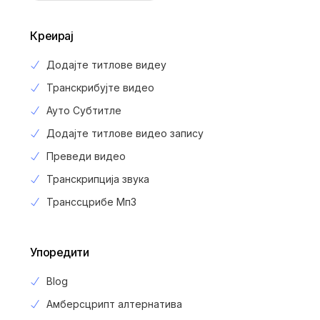
Креирај
Додајте титлове видеу
Транскрибујте видео
Ауто Субтитле
Додајте титлове видео запису
Преведи видео
Транскрипција звука
Транссцрибе Мп3
Упоредити
Blog
Амберсцрипт алтернатива