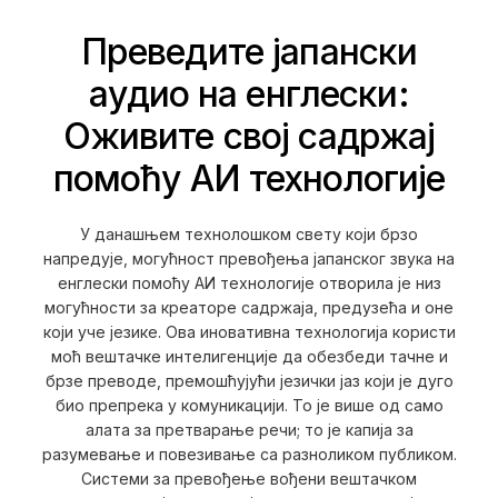
Преведите јапански
аудио на енглески:
Оживите свој садржај
помоћу АИ технологије
У данашњем технолошком свету који брзо
напредује, могућност превођења јапанског звука на
енглески помоћу АИ технологије отворила је низ
могућности за креаторе садржаја, предузећа и оне
који уче језике. Ова иновативна технологија користи
моћ вештачке интелигенције да обезбеди тачне и
брзе преводе, премошћујући језички јаз који је дуго
био препрека у комуникацији. То је више од само
алата за претварање речи; то је капија за
разумевање и повезивање са разноликом публиком.
Системи за превођење вођени вештачком