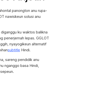
ahontal panongton anu rupa-
LOT nawiskeun solusi anu
a diganggu ku waktos balikna
reng penerjemah lepas. GGLOT
gih, nyayogikeun alternatif
bihan
subtitle
Hindi.
ha, sareng pendidik anu
nu nganggo basa Hindi,
esepeun.