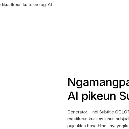
dikuatkeun ku téknologi AI
Ngamangpa
AI pikeun Su
Generator Hindi Subtitle GGLO
mastikeun kualitas luhur, subju
pajeulitna basa Hindi, nyayogi