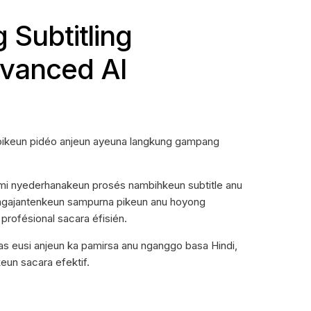
 Subtitling
vanced AI
y
pikeun pidéo anjeun ayeuna langkung gampang
ami nyederhanakeun prosés nambihkeun subtitle anu
 ngajantenkeun sampurna pikeun anu hoyong
 profésional sacara éfisién.
itas eusi anjeun ka pamirsa anu nganggo basa Hindi,
eun sacara efektif.