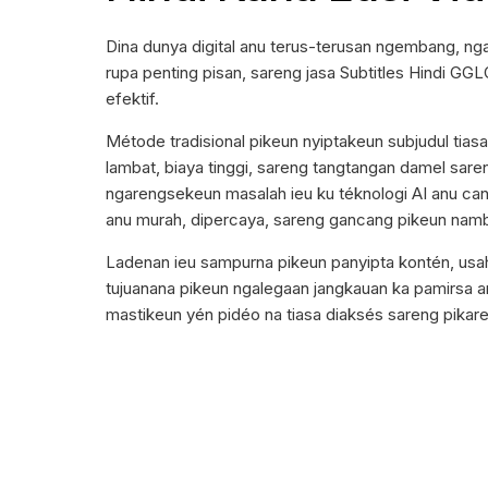
Dina dunya digital anu terus-terusan ngembang, ng
rupa penting pisan, sareng jasa Subtitles Hindi GG
efektif.
Métode tradisional pikeun nyiptakeun subjudul tias
lambat, biaya tinggi, sareng tangtangan damel sa
ngarengsekeun masalah ieu ku téknologi AI anu cang
anu murah, dipercaya, sareng gancang pikeun nam
Ladenan ieu sampurna pikeun panyipta kontén, usa
tujuanana pikeun ngalegaan jangkauan ka pamirsa a
mastikeun yén pidéo na tiasa diaksés sareng pikar