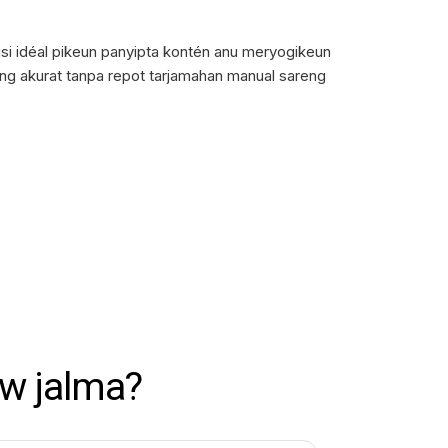
si idéal pikeun panyipta kontén anu meryogikeun
eng akurat tanpa repot tarjamahan manual sareng
w jalma?