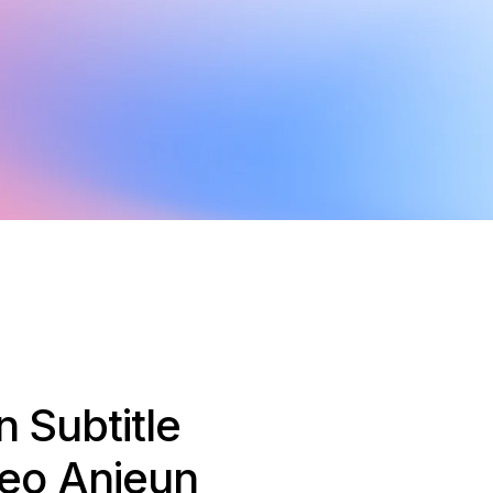
 Subtitle
deo Anjeun