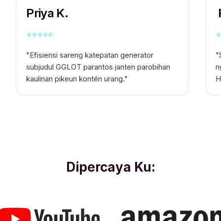
Priya K.
⭐
⭐
⭐
⭐
⭐
⭐
"Efisiensi sareng katepatan generator
"
subjudul GGLOT parantos janten parobihan
n
kaulinan pikeun kontén urang."
H
Dipercaya Ku: