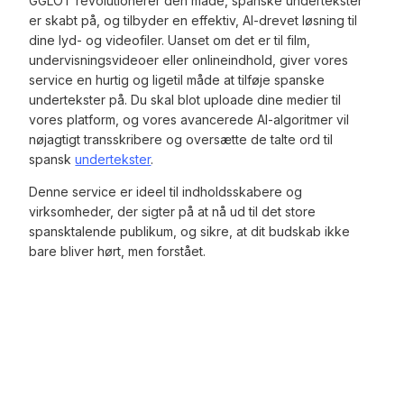
GGLOT revolutionerer den måde, spanske undertekster
er skabt på, og tilbyder en effektiv, AI-drevet løsning til
dine lyd- og videofiler. Uanset om det er til film,
undervisningsvideoer eller onlineindhold, giver vores
service en hurtig og ligetil måde at tilføje spanske
undertekster på. Du skal blot uploade dine medier til
vores platform, og vores avancerede AI-algoritmer vil
nøjagtigt transskribere og oversætte de talte ord til
spansk
undertekster
.
Denne service er ideel til indholdsskabere og
virksomheder, der sigter på at nå ud til det store
spansktalende publikum, og sikre, at dit budskab ikke
bare bliver hørt, men forstået.