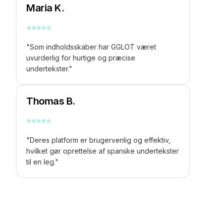
Maria K.
⭐
⭐
⭐
⭐
⭐
"Som indholdsskaber har GGLOT været
uvurderlig for hurtige og præcise
undertekster."
Thomas B.
⭐
⭐
⭐
⭐
⭐
"Deres platform er brugervenlig og effektiv,
hvilket gør oprettelse af spanske undertekster
til en leg."