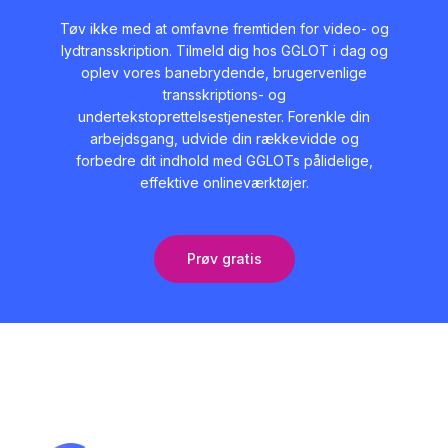
Tøv ikke med at omfavne fremtiden for video- og
lydtransskription. Tilmeld dig hos GGLOT i dag og
oplev vores banebrydende, brugervenlige
transskriptions- og
undertekstoprettelsestjenester. Forenkle din
arbejdsgang, udvide din rækkevidde og
forbedre dit indhold med GGLOTs pålidelige,
effektive onlineværktøjer.
Prøv gratis