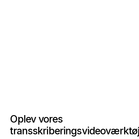
Oplev vores
transskriberingsvideoværktø