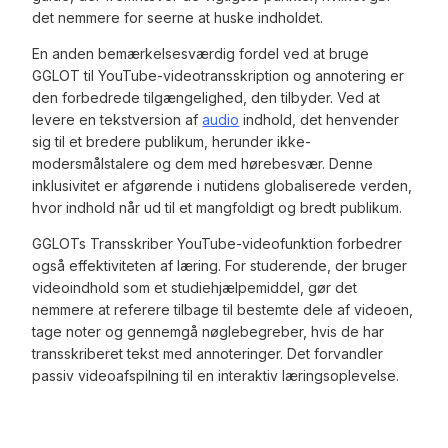
det nemmere for seerne at huske indholdet.
En anden bemærkelsesværdig fordel ved at bruge
GGLOT til YouTube-videotransskription og annotering er
den forbedrede tilgængelighed, den tilbyder. Ved at
levere en tekstversion af
audio
indhold, det henvender
sig til et bredere publikum, herunder ikke-
modersmålstalere og dem med hørebesvær. Denne
inklusivitet er afgørende i nutidens globaliserede verden,
hvor indhold når ud til et mangfoldigt og bredt publikum.
GGLOTs Transskriber YouTube-videofunktion forbedrer
også effektiviteten af læring. For studerende, der bruger
videoindhold som et studiehjælpemiddel, gør det
nemmere at referere tilbage til bestemte dele af videoen,
tage noter og gennemgå nøglebegreber, hvis de har
transskriberet tekst med annoteringer. Det forvandler
passiv videoafspilning til en interaktiv læringsoplevelse.