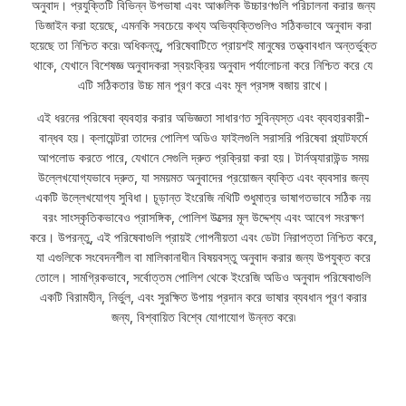
অনুবাদ। প্রযুক্তিটি বিভিন্ন উপভাষা এবং আঞ্চলিক উচ্চারণগুলি পরিচালনা করার জন্য
ডিজাইন করা হয়েছে, এমনকি সবচেয়ে কথ্য অভিব্যক্তিগুলিও সঠিকভাবে অনুবাদ করা
হয়েছে তা নিশ্চিত করে৷ অধিকন্তু, পরিষেবাটিতে প্রায়শই মানুষের তত্ত্বাবধান অন্তর্ভুক্ত
থাকে, যেখানে বিশেষজ্ঞ অনুবাদকরা স্বয়ংক্রিয় অনুবাদ পর্যালোচনা করে নিশ্চিত করে যে
এটি সঠিকতার উচ্চ মান পূরণ করে এবং মূল প্রসঙ্গ বজায় রাখে।
এই ধরনের পরিষেবা ব্যবহার করার অভিজ্ঞতা সাধারণত সুবিন্যস্ত এবং ব্যবহারকারী-
বান্ধব হয়। ক্লায়েন্টরা তাদের পোলিশ অডিও ফাইলগুলি সরাসরি পরিষেবা প্ল্যাটফর্মে
আপলোড করতে পারে, যেখানে সেগুলি দ্রুত প্রক্রিয়া করা হয়। টার্নঅ্যারাউন্ড সময়
উল্লেখযোগ্যভাবে দ্রুত, যা সময়মত অনুবাদের প্রয়োজন ব্যক্তি এবং ব্যবসার জন্য
একটি উল্লেখযোগ্য সুবিধা। চূড়ান্ত ইংরেজি নথিটি শুধুমাত্র ভাষাগতভাবে সঠিক নয়
বরং সাংস্কৃতিকভাবেও প্রাসঙ্গিক, পোলিশ উত্সের মূল উদ্দেশ্য এবং আবেগ সংরক্ষণ
করে। উপরন্তু, এই পরিষেবাগুলি প্রায়ই গোপনীয়তা এবং ডেটা নিরাপত্তা নিশ্চিত করে,
যা এগুলিকে সংবেদনশীল বা মালিকানাধীন বিষয়বস্তু অনুবাদ করার জন্য উপযুক্ত করে
তোলে। সামগ্রিকভাবে, সর্বোত্তম পোলিশ থেকে ইংরেজি অডিও অনুবাদ পরিষেবাগুলি
একটি বিরামহীন, নির্ভুল, এবং সুরক্ষিত উপায় প্রদান করে ভাষার ব্যবধান পূরণ করার
জন্য, বিশ্বায়িত বিশ্বে যোগাযোগ উন্নত করে৷