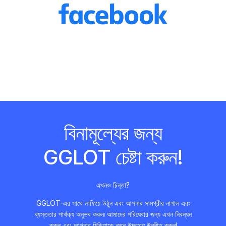
বিনামূল্যের জন্য
GGLOT চেষ্টা করুন!
এখনও চিন্তা?
GGLOT-এর সাথে লাফিয়ে উঠুন এবং আপনার সামগ্রীর নাগাল এবং
ব্যস্ততার পার্থক্য অনুভব করুন৷ আমাদের পরিষেবার জন্য এখন নিবন্ধন
করুন এবং আপনার মিডিয়াকে নতুন উচ্চতায় উন্নীত করুন!