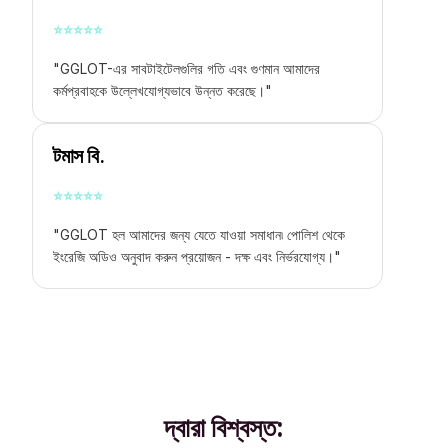
⭐
⭐
⭐
⭐
⭐
"GGLOT-এর সাবটাইটেলগুলির গতি এবং গুণমান আমাদের
কর্মপ্রবাহকে উল্লেখযোগ্যভাবে উন্নত করেছে।"
টমাস বি.
⭐
⭐
⭐
⭐
⭐
"GGLOT হল আমাদের জন্য যেতে যাওয়া সমাধান৷
পোলিশ থেকে
ইংরেজি অডিও অনুবাদ করুন
প্রয়োজন - দক্ষ এবং নির্ভরযোগ্য।"
দ্বারা বিশ্বস্ত: