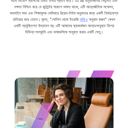
সাথে সংযোগ স্থাপনের একটি উপায় প্রদান করে। এই AI অনুবাদগুলির নির্ভুলতা এবং
দক্ষতা নিশ্চিত করে যে কন্টেন্টের সারাংশ অক্ষত থাকে, এটি আন্তর্জাতিক সম্মেলন,
অনলাইন সভা এবং শিক্ষামূলক সেমিনারে রিয়েল-টাইম অনুবাদের জন্য একটি নির্ভরযোগ্য
হাতিয়ার করে তোলে। মূলত, "পোলিশ থেকে ইংরেজি
অডিও
অনুবাদ করুন" কেবল
একটি প্রযুক্তিগত উদ্ভাবন নয়; এটি আমাদের ক্রমবর্ধমান আন্তঃসংযুক্ত বিশ্বে
বিভিন্ন সংস্কৃতি এবং ভাষাগুলিকে সংযুক্ত করার একটি সেতু।