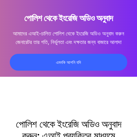
পোলিশ থেকে ইংরেজি অডিও অনুবাদ
আমাদের এআই-চালিত
পোলিশ থেকে ইংরেজি অডিও অনুবাদ করুন
জেনারেটর তার গতি, নির্ভুলতা এবং দক্ষতার জন্য বাজারে আলাদা
এমনকি আপনি যদি
পোলিশ থেকে ইংরেজি অডিও অনুবাদ
করুন: এআই প্রযুক্তির মাধ্যমে