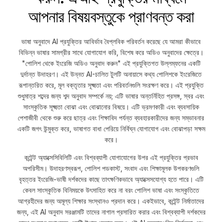
আপনার বিষয়বস্তুকে প্রাণবন্ত করা
ভাষা অনুবাদে AI প্রযুক্তির আবির্ভাব বৈপ্লবিক পরিবর্তন করেছে যে আমরা কীভাবে
বিভিন্ন ভাষার সামগ্রীর সাথে যোগাযোগ করি, বিশেষ করে অডিও অনুবাদের ক্ষেত্রে।
"পোলিশ থেকে ইংরেজি অডিও অনুবাদ করুন" এই প্রযুক্তিগত উল্লম্ফনের একটি
দুর্দান্ত উদাহরণ। এই উন্নত AI-চালিত টুলটি অনায়াসে কথ্য পোলিশকে ইংরেজিতে
রূপান্তরিত করে, মূল বক্তৃতার সূক্ষ্মতা এবং পরিবর্তনগুলি সংরক্ষণ করে। এই প্রযুক্তি
শুধুমাত্র শব্দের জন্য শব্দ অনুবাদ সম্পর্কে নয়; এটি ভাষার অন্তর্নিহিত প্রসঙ্গ, স্বর এবং
সাংস্কৃতিক সূক্ষ্মতা বোঝা এবং বোঝানোর বিষয়ে। এটি ভ্রমণকারী এবং ব্যবসায়িক
পেশাজীবী থেকে শুরু করে ছাত্র এবং শিক্ষাবিদ পর্যন্ত ব্যবহারকারীদের জন্য সম্ভাবনার
একটি জগৎ উন্মুক্ত করে, ভাষাগত বাধা পেরিয়ে নির্বিঘ্ন যোগাযোগ এবং বোঝাপড়া সক্ষম
করে।
কন্টেন্ট অ্যাক্সেসিবিলিটি এবং বিশ্বব্যাপী যোগাযোগের উপর এই প্রযুক্তির প্রভাব
অপরিসীম। উদাহরণস্বরূপ, পোলিশ পডকাস্ট, সংবাদ এবং শিক্ষামূলক উপকরণগুলি
বৃহত্তর ইংরেজি-ভাষী দর্শকদের কাছে তাৎক্ষণিকভাবে অ্যাক্সেসযোগ্য হতে পারে। এটি
কেবল সাংস্কৃতিক বিনিময়কে উৎসাহিত করে না বরং পোলিশ ভাষা এবং সংস্কৃতিতে
আগ্রহীদের জন্য অমূল্য শিক্ষার সংস্থানও প্রদান করে। একইভাবে, কন্টেন্ট নির্মাতাদের
জন্য, এই AI অনুবাদ সরঞ্জামটি তাদের নাগাল প্রসারিত করার এবং বিশ্বব্যাপী দর্শকদের