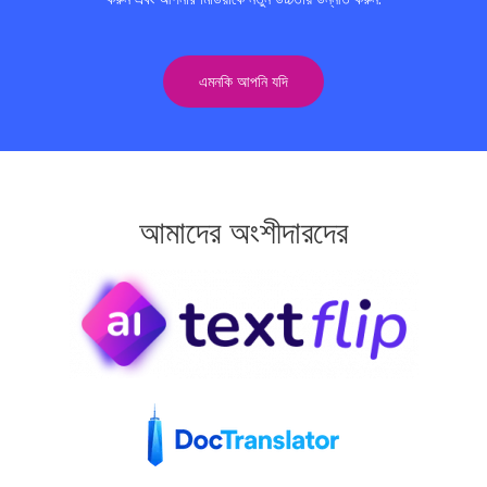
এমনকি আপনি যদি
আমাদের অংশীদারদের