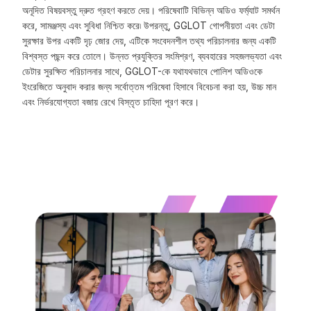
অনূদিত বিষয়বস্তু দ্রুত গ্রহণ করতে দেয়। পরিষেবাটি বিভিন্ন অডিও ফর্ম্যাট সমর্থন
করে, সামঞ্জস্য এবং সুবিধা নিশ্চিত করে৷ উপরন্তু, GGLOT গোপনীয়তা এবং ডেটা
সুরক্ষার উপর একটি দৃঢ় জোর দেয়, এটিকে সংবেদনশীল তথ্য পরিচালনার জন্য একটি
বিশ্বস্ত পছন্দ করে তোলে। উন্নত প্রযুক্তির সংমিশ্রণ, ব্যবহারের সহজলভ্যতা এবং
ডেটার সুরক্ষিত পরিচালনার সাথে, GGLOT-কে যথাযথভাবে পোলিশ অডিওকে
ইংরেজিতে অনুবাদ করার জন্য সর্বোত্তম পরিষেবা হিসাবে বিবেচনা করা হয়, উচ্চ মান
এবং নির্ভরযোগ্যতা বজায় রেখে বিস্তৃত চাহিদা পূরণ করে।